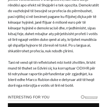
rëndësi apo efekt në Shqipëri e tek opozita. Demokratët
do vazhdojnë të besojnë se profecia do përmbushet,
pasi njëlloj si në besimet pagane ku flijohej diçka për të
kënaqur hyjninë, janë flijuar 6 milionë euro për të
kënaqur hyjninë e demokracisë dhe, rrjedhimisht, sipas
kësaj feje, duhet mbajtur aty përjetësisht profeti i votës
së lirë ngaqë vetëm duke qenë ai aty, krijohet mundësia
që shpallja hyjnore të zbresë në tokë. Po u largua ai,
shkatërrohet profecia, nuk ndodh çlirimi.
Tani në vend që të reflektohet mbi ketë zhvillim, lirisht
mund të thuhet se Edvini siç ka korruptuar ODIHR për
të ndryshuar raportin përfundimtar për zgjedhjet, ka
blerë edhe Marco Rubion duke e detyruar atë të heqë
dorë nga mbrojtja e votës së lirë në botë.