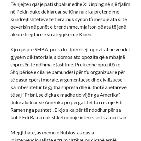
Të njejtën qasje pati shpallur edhe Xi Jinping në një fjalim
në Pekin duke deklaruar se Kina nuk ka pretendime
kundrejt shteteve të tjera, nuk synon t’i mësojë ata si të
qeverisin në punët e brendshme, mjafton që ata të jenë
aleatë tregtarë e strategjikë me Kinën.
Kjo qasje e SHBA, prek drejtpërdrejt opozitat në vendet
gjysëm diktatoriale, sidomos ato opozita që e mbajnë
shpresën te ndihma e jashtme. Prek edhe opozitën e
Shqipërisë e cila në pamundësi për t’u organizuar e për
të pasur epërsi morale, argumentuese dhe civilizuese, i
ka mbështetur të gjitha shpresa dhe iu thotë anëtarëve
të saj “Prisni, se diçka e madhe do vijë nga Amerika”,
duke aluduar se Amerika po përgatitet ta rrëzojë Edi
Ramën nga pushteti. E kjo s’ka për të ndodhur për sa
kohë Edi Rama nuk shkel ndonjë interes jetik amerikan.
Megjithatë, as memo e Rubios, as qasja
jointervencionaliste e trumpistëve, nuk kanë asnjë