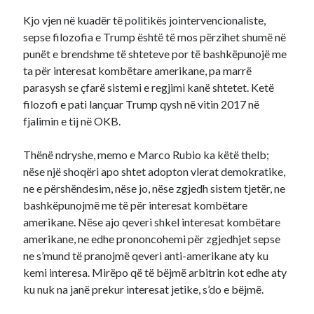
Kjo vjen në kuadër të politikës jointervencionaliste,
sepse filozofia e Trump është të mos përzihet shumë në
punët e brendshme të shteteve por të bashkëpunojë me
ta për interesat kombëtare amerikane, pa marrë
parasysh se çfarë sistemi e regjimi kanë shtetet. Ketë
filozofi e pati lançuar Trump qysh në vitin 2017 në
fjalimin e tij në OKB.
Thënë ndryshe, memo e Marco Rubio ka këtë thelb;
nëse një shoqëri apo shtet adopton vlerat demokratike,
ne e përshëndesim, nëse jo, nëse zgjedh sistem tjetër, ne
bashkëpunojmë me të për interesat kombëtare
amerikane. Nëse ajo qeveri shkel interesat kombëtare
amerikane, ne edhe prononcohemi për zgjedhjet sepse
ne s’mund të pranojmë qeveri anti-amerikane aty ku
kemi interesa. Mirëpo që të bëjmë arbitrin kot edhe aty
ku nuk na janë prekur interesat jetike, s’do e bëjmë.