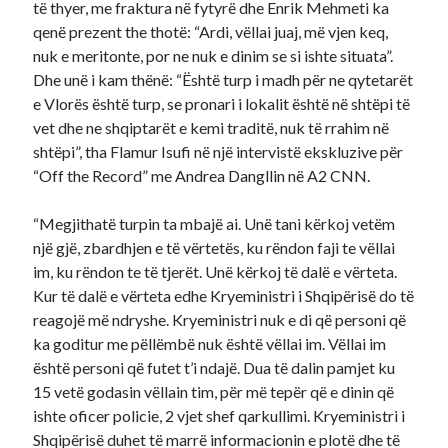
të thyer, me fraktura në fytyrë dhe Enrik Mehmeti ka
qenë prezent the thotë: “Ardi, vëllai juaj, më vjen keq,
nuk e meritonte, por ne nuk e dinim se si ishte situata”.
Dhe unë i kam thënë: “Është turp i madh për ne qytetarët
e Vlorës është turp, se pronari i lokalit është në shtëpi të
vet dhe ne shqiptarët e kemi traditë, nuk të rrahim në
shtëpi”, tha Flamur Isufi në një intervistë ekskluzive për
“Off the Record” me Andrea Dangllin në A2 CNN.
“Megjithatë turpin ta mbajë ai. Unë tani kërkoj vetëm
një gjë, zbardhjen e të vërtetës, ku rëndon faji te vëllai
im, ku rëndon te të tjerët. Unë kërkoj të dalë e vërteta.
Kur të dalë e vërteta edhe Kryeministri i Shqipërisë do të
reagojë më ndryshe. Kryeministri nuk e di që personi që
ka goditur me pëllëmbë nuk është vëllai im. Vëllai im
është personi që futet t’i ndajë. Dua të dalin pamjet ku
15 vetë godasin vëllain tim, për më tepër që e dinin që
ishte oficer policie, 2 vjet shef qarkullimi. Kryeministri i
Shqipërisë duhet të marrë informacionin e plotë dhe të