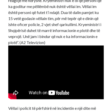
reagojë më ndryshe. Kryeministri nuk e di që personi që
ka goditur me pëllëmbë nuk është vëllai im. Vëllai im
është personi që futet t’i ndajë. Dua të dalin pamjet ku
15 vetë godasin vëllain tim, për më tepër që e dinin që
ishte oficer policie, 2 vjet shef qarkullimi. Kryeministri i
Shqipërisë duhet të marrë informacionin e plotë dhe të
veprojë. Unë jam i bindur që nuk e ka informacionin e
plotë”. (A2 Televizion)
Vëllai i policit të përfshirë në incidentin e një dite më