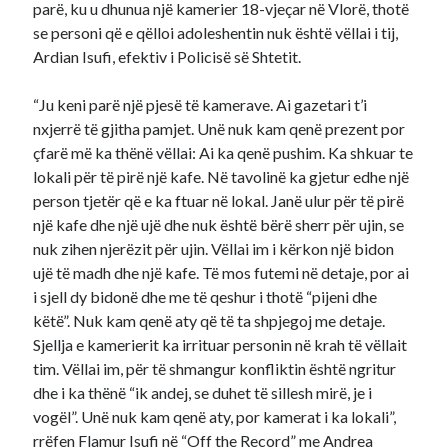
parë, ku u dhunua një kamerier 18-vjeçar në Vlorë, thotë
se personi që e qëlloi adoleshentin nuk është vëllai i tij,
Ardian Isufi, efektiv i Policisë së Shtetit.
“Ju keni parë një pjesë të kamerave. Ai gazetari t’i
nxjerrë të gjitha pamjet. Unë nuk kam qenë prezent por
çfarë më ka thënë vëllai: Ai ka qenë pushim. Ka shkuar te
lokali për të pirë një kafe. Në tavolinë ka gjetur edhe një
person tjetër që e ka ftuar në lokal. Janë ulur për të pirë
një kafe dhe një ujë dhe nuk është bërë sherr për ujin, se
nuk zihen njerëzit për ujin. Vëllai im i kërkon një bidon
ujë të madh dhe një kafe. Të mos futemi në detaje, por ai
i sjell dy bidonë dhe me të qeshur i thotë “pijeni dhe
këtë”. Nuk kam qenë aty që të ta shpjegoj me detaje.
Sjellja e kamerierit ka irrituar personin në krah të vëllait
tim. Vëllai im, për të shmangur konfliktin është ngritur
dhe i ka thënë “ik andej, se duhet të sillesh mirë, je i
vogël”. Unë nuk kam qenë aty, por kamerat i ka lokali”,
rrëfen Flamur Isufi në “Off the Record” me Andrea