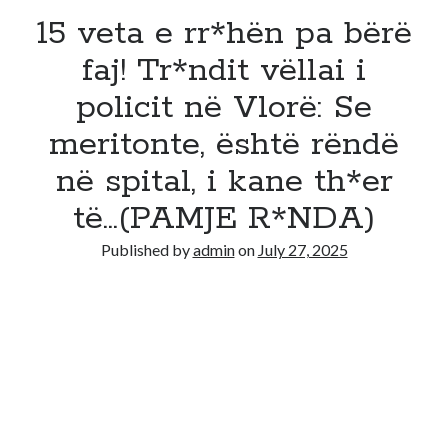
15 veta e rr*hën pa bërë
faj! Tr*ndit vëllai i
policit në Vlorë: Se
meritonte, është rëndë
në spital, i kane th*er
të…(PAMJE R*NDA)
Published by
admin
on
July 27, 2025