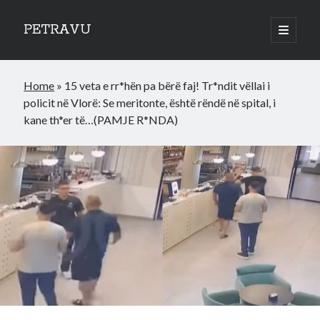
PETRAVU
open
primary
Sidebar
menu
Categories
Home
»
15 veta e rr*hën pa bërë faj! Tr*ndit vëllai i
Bank
policit në Vlorë: Se meritonte, është rëndë në spital, i
Credit Cards
kane th*er të…(PAMJE R*NDA)
Uncategorized
World