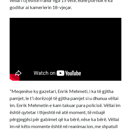
vëllai i tij është rrahur nga 15 vetë, edhe pse nuk e ka
goditur ai kamerierin 18-vjeçar.
“Meqenëse ky gazetari, Enrik Mehmeti, i ka të gjitha
pamjet, le t’i dorëzojë të gjitha pamjet si u dhunua vëllai
im. Enrik Mehmetin e kam takuar para policisë. Vëllai im
është qytetar i thjeshtë në atë moment, të mbajë
përgjegjësi për gabimet që ka bërë, nëse ka bërë. Vëllai
im në këto momente është në reanimacion, me shpatull