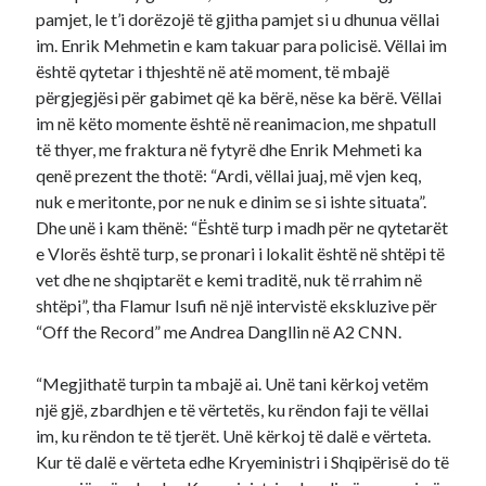
pamjet, le t’i dorëzojë të gjitha pamjet si u dhunua vëllai
im. Enrik Mehmetin e kam takuar para policisë. Vëllai im
është qytetar i thjeshtë në atë moment, të mbajë
përgjegjësi për gabimet që ka bërë, nëse ka bërë. Vëllai
im në këto momente është në reanimacion, me shpatull
të thyer, me fraktura në fytyrë dhe Enrik Mehmeti ka
qenë prezent the thotë: “Ardi, vëllai juaj, më vjen keq,
nuk e meritonte, por ne nuk e dinim se si ishte situata”.
Dhe unë i kam thënë: “Është turp i madh për ne qytetarët
e Vlorës është turp, se pronari i lokalit është në shtëpi të
vet dhe ne shqiptarët e kemi traditë, nuk të rrahim në
shtëpi”, tha Flamur Isufi në një intervistë ekskluzive për
“Off the Record” me Andrea Dangllin në A2 CNN.
“Megjithatë turpin ta mbajë ai. Unë tani kërkoj vetëm
një gjë, zbardhjen e të vërtetës, ku rëndon faji te vëllai
im, ku rëndon te të tjerët. Unë kërkoj të dalë e vërteta.
Kur të dalë e vërteta edhe Kryeministri i Shqipërisë do të