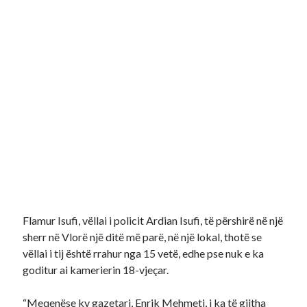
Flamur Isufi, vëllai i policit Ardian Isufi, të përshirë në një
sherr në Vlorë një ditë më parë, në një lokal, thotë se
vëllai i tij është rrahur nga 15 vetë, edhe pse nuk e ka
goditur ai kamerierin 18-vjeçar.
“Meqenëse ky gazetari, Enrik Mehmeti, i ka të gjitha