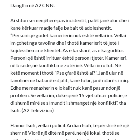
Dangllin në A2 CNN.
Ai shton se menjëherë pas incidentit, palët janë ulur dhe i
kanë kërkuar madje falje babait të adoleshentit.
“Personi që godet kamerierin nuk është vëllai im. Vëllai
im çohet nga tavolina dhe i thotë kamerierit të jetë i
kujdesshëm me klientët. As e ka sharë, as e ka goditur.
Personi që është irrituar është personi tjetër. Kamerieri,
në bisedë, në konflikt me zotërinë. Vëllai im u fut. Në
këtë moment i thotë “Pse çfarë është ai?”. Janë ulur në
tavolinë me babanë e djalit, kanë folur, janë ndarë si miq.
Edhe me menaxherin e lokalit nuk kanë pasur ndonjë
problem. Se vëllai im, duke qenë 15 vjet oficer policie, e
di shumë mirë se si mund t’i shmanget një konflikti”, tha
Isufi. (A2 Televizion)
Flamur Isufi, vëllai i policit Ardian Isufi, të përshirë në një
sherr në Vlorë një ditë më parë, në një lokal, thotë se