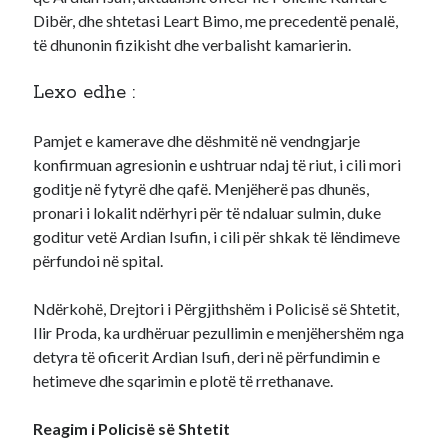
Dibër, dhe shtetasi Leart Bimo, me precedentë penalë,
të dhunonin fizikisht dhe verbalisht kamarierin.
Lexo edhe :
Pamjet e kamerave dhe dëshmitë në vendngjarje
konfirmuan agresionin e ushtruar ndaj të riut, i cili mori
goditje në fytyrë dhe qafë. Menjëherë pas dhunës,
pronari i lokalit ndërhyri për të ndaluar sulmin, duke
goditur vetë Ardian Isufin, i cili për shkak të lëndimeve
përfundoi në spital.
Ndërkohë, Drejtori i Përgjithshëm i Policisë së Shtetit,
Ilir Proda, ka urdhëruar pezullimin e menjëhershëm nga
detyra të oficerit Ardian Isufi, deri në përfundimin e
hetimeve dhe sqarimin e plotë të rrethanave.
Reagim i Policisë së Shtetit