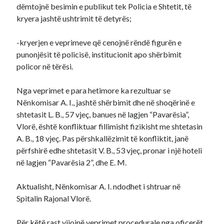
dëmtojnë besimin e publikut tek Policia e Shtetit, të
kryera jashtë ushtrimit të detyrës;
-kryerjen e veprimeve që cenojnë rëndë figurën e
punonjësit të policisë, institucionit apo shërbimit
policor në tërësi.
Nga veprimet e para hetimore ka rezultuar se
Nënkomisar A. I., jashtë shërbimit dhe në shoqërinë e
shtetasit L. B., 57 vjeç, banues në lagjen “Pavarësia”,
Vlorë, është konfliktuar fillimisht fizikisht me shtetasin
A. B., 18 vjeç. Pas përshkallëzimit të konfliktit, janë
përfshirë edhe shtetasit V. B., 53 vjeç, pronar i një hoteli
në lagjen “Pavarësia 2”, dhe E. M.
Aktualisht, Nënkomisar A. I. ndodhet i shtruar në
Spitalin Rajonal Vlorë.
Për këtë rast vijojnë veprimet procedurale nga oficerët