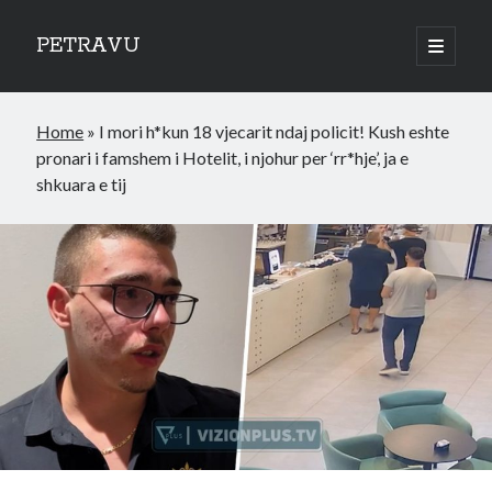
PETRAVU
open
primary
Sidebar
menu
Categories
Home
»
I mori h*kun 18 vjecarit ndaj policit! Kush eshte
Bank
pronari i famshem i Hotelit, i njohur per ‘rr*hje’, ja e
Credit Cards
shkuara e tij
Uncategorized
World