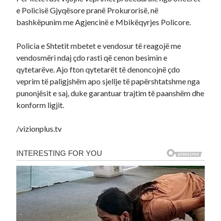
e Policisë Gjyqësore pranë Prokurorisë, në
bashkëpunim me Agjencinë e Mbikëqyrjes Policore.
Policia e Shtetit mbetet e vendosur të reagojë me
vendosmëri ndaj çdo rasti që cenon besimin e
qytetarëve. Ajo fton qytetarët të denoncojnë çdo
veprim të paligjshëm apo sjellje të papërshtatshme nga
punonjësit e saj, duke garantuar trajtim të paanshëm dhe
konform ligjit.
/vizionplus.tv