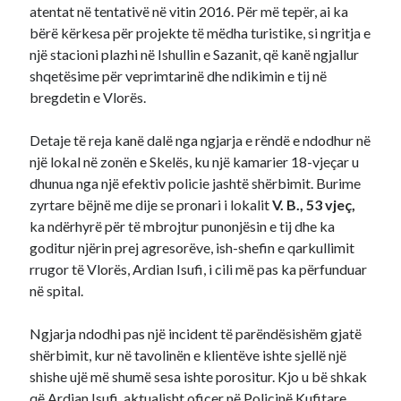
atentat në tentativë në vitin 2016. Për më tepër, ai ka
bërë kërkesa për projekte të mëdha turistike, si ngritja e
një stacioni plazhi në Ishullin e Sazanit, që kanë ngjallur
shqetësime për veprimtarinë dhe ndikimin e tij në
bregdetin e Vlorës.
Detaje të reja kanë dalë nga ngjarja e rëndë e ndodhur në
një lokal në zonën e Skelës, ku një kamarier 18-vjeçar u
dhunua nga një efektiv policie jashtë shërbimit. Burime
zyrtare bëjnë me dije se pronari i lokalit
V. B., 53 vjeç,
ka ndërhyrë për të mbrojtur punonjësin e tij dhe ka
goditur njërin prej agresorëve, ish-shefin e qarkullimit
rrugor të Vlorës, Ardian Isufi, i cili më pas ka përfunduar
në spital.
Ngjarja ndodhi pas një incident të parëndësishëm gjatë
shërbimit, kur në tavolinën e klientëve ishte sjellë një
shishe ujë më shumë sesa ishte porositur. Kjo u bë shkak
që Ardian Isufi, aktualisht oficer në Policinë Kufitare