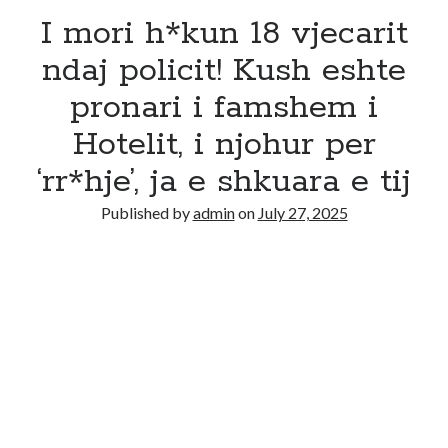
I mori h*kun 18 vjecarit
ndaj policit! Kush eshte
pronari i famshem i
Hotelit, i njohur per
‘rr*hje’, ja e shkuara e tij
Published by
admin
on
July 27, 2025