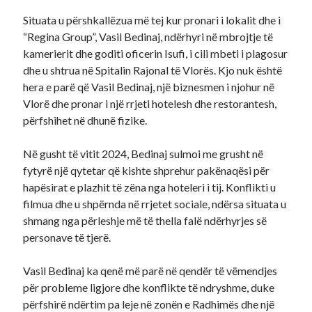
Situata u përshkallëzua më tej kur pronari i lokalit dhe i
“Regina Group”, Vasil Bedinaj, ndërhyri në mbrojtje të
kamerierit dhe goditi oficerin Isufi, i cili mbeti i plagosur
dhe u shtrua në Spitalin Rajonal të Vlorës. Kjo nuk është
hera e parë që Vasil Bedinaj, një biznesmen i njohur në
Vlorë dhe pronar i një rrjeti hotelesh dhe restorantesh,
përfshihet në dhunë fizike.
Në gusht të vitit 2024, Bedinaj sulmoi me grusht në
fytyrë një qytetar që kishte shprehur pakënaqësi për
hapësirat e plazhit të zëna nga hoteleri i tij. Konflikti u
filmua dhe u shpërnda në rrjetet sociale, ndërsa situata u
shmang nga përleshje më të thella falë ndërhyrjes së
personave të tjerë.
Vasil Bedinaj ka qenë më parë në qendër të vëmendjes
për probleme ligjore dhe konflikte të ndryshme, duke
përfshirë ndërtim pa leje në zonën e Radhimës dhe një