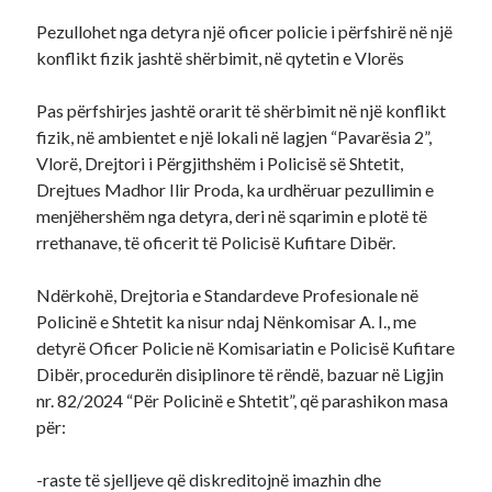
Pezullohet nga detyra një oficer policie i përfshirë në një
konflikt fizik jashtë shërbimit, në qytetin e Vlorës
Pas përfshirjes jashtë orarit të shërbimit në një konflikt
fizik, në ambientet e një lokali në lagjen “Pavarësia 2”,
Vlorë, Drejtori i Përgjithshëm i Policisë së Shtetit,
Drejtues Madhor Ilir Proda, ka urdhëruar pezullimin e
menjëhershëm nga detyra, deri në sqarimin e plotë të
rrethanave, të oficerit të Policisë Kufitare Dibër.
Ndërkohë, Drejtoria e Standardeve Profesionale në
Policinë e Shtetit ka nisur ndaj Nënkomisar A. I., me
detyrë Oficer Policie në Komisariatin e Policisë Kufitare
Dibër, procedurën disiplinore të rëndë, bazuar në Ligjin
nr. 82/2024 “Për Policinë e Shtetit”, që parashikon masa
për:
-raste të sjelljeve që diskreditojnë imazhin dhe