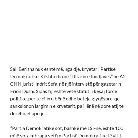
Sali Berisha nuk është më, nga dje, kryetar i Partisë
Demokratike. Kështu tha në “Ditarin e fundjavës” në A2
CNN juristi Indrit Sefa, në një intervistë për gazetarin
Erion Dushi. Sipas tij, është vetë statuti i kësaj force
politike, për të cilin u bënë edhe beteja gjyqësore, që
sanksionon largimin e kryetarit, pa i lënë në dorë atij të
dorëhiqet apo jo.
“Partia Demokratike sot, bashkë me LSI-në, është 100
mijë vota mbrapa vetëm Partisë Demokratike të vitit