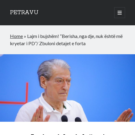
PETRAVU
open
primary
Sidebar
menu
Categories
Home
»
Lajm i bujshëm! “Berisha, nga dje, nuk është më
Bank
kryetar i PD”/ Zbuloni detajet e forta
Credit Cards
Uncategorized
World