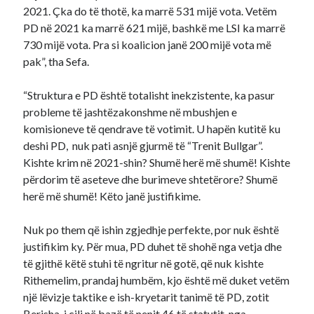
2021. Çka do të thotë, ka marrë 531 mijë vota. Vetëm
PD në 2021 ka marrë 621 mijë, bashkë me LSI ka marrë
730 mijë vota. Pra si koalicion janë 200 mijë vota më
pak”, tha Sefa.
“Struktura e PD është totalisht inekzistente, ka pasur
probleme të jashtëzakonshme në mbushjen e
komisioneve të qendrave të votimit. U hapën kutitë ku
deshi PD, nuk pati asnjë gjurmë të “Trenit Bullgar”.
Kishte krim në 2021-shin? Shumë herë më shumë! Kishte
përdorim të aseteve dhe burimeve shtetërore? Shumë
herë më shumë! Këto janë justifikime.
Nuk po them që ishin zgjedhje perfekte, por nuk është
justifikim ky. Për mua, PD duhet të shohë nga vetja dhe
të gjithë këtë stuhi të ngritur në gotë, që nuk kishte
Rithemelim, prandaj humbëm, kjo është më duket vetëm
një lëvizje taktike e ish-kryetarit tanimë të PD, zotit
Berisha, i cili në bazë të nenit 46 të statutit, nga