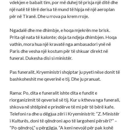
vdekjen e babait tim, por më duhej të prisja një ditë dhe
një natë të tërë derisa të mund të hipja në një aeroplan
për në Tiranë. Dhe u rrova pa krem rroje.
Ngadalë dhe me dhimbje, e hoqa mjekrën me brisk.
Prita që nata të kalonte; doja ta ndjeja dhimbjen. Hoqa
vathin, mora hua një kravatë nga ambasadori ynë në
Paris dhe vesha një kostum për të shkuar direkt në
funeral. Dukesha disi si ministër.
Pas funeralit, Kryeministri shqiptar ju pyeti nëse donit të
bashkoheshit me qeverinë e tij. Dhe ju pranuat.
Rama: Po, dita e funeralit ishte dita e fundit e
riorganizimit të qeverisë së tij. Kur u ktheva nga funerali,
shkova në shtëpinë e prindërve të mi për të bërë kafe.
Telefoni ra dhe u dëgjua zëri i Kryeministrit: “Z. Ministër
i Kulturës, doni të qëndroni apo të largoheni përsëri?” –
“Po qëndroj,” u përgjigja. “A keni nevojë për pak kohë