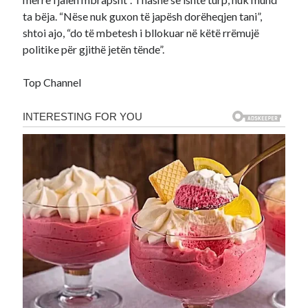
ta bëja. “Nëse nuk guxon të japësh dorëheqjen tani”,
shtoi ajo, “do të mbetesh i bllokuar në këtë rrëmujë
politike për gjithë jetën tënde”.
Top Channel