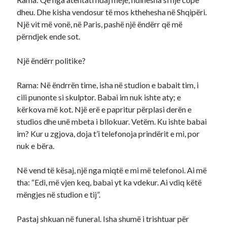
dheu. Dhe kisha vendosur të mos kthehesha në Shqipëri.
Një vit më vonë, në Paris, pashë një ëndërr që më
përndjek ende sot.
Një ëndërr politike?
Rama: Në ëndrrën time, isha në studion e babait tim, i
cili punonte si skulptor. Babai im nuk ishte aty; e
kërkova më kot. Një erë e papritur përplasi derën e
studios dhe unë mbeta i bllokuar. Vetëm. Ku ishte babai
im? Kur u zgjova, doja t’i telefonoja prindërit e mi, por
nuk e bëra.
Në vend të kësaj, një nga miqtë e mi më telefonoi. Ai më
tha: “Edi, më vjen keq, babai yt ka vdekur. Ai vdiq këtë
mëngjes në studion e tij”.
Pastaj shkuan në funeral. Isha shumë i trishtuar për