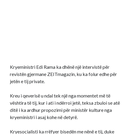
Kryeministri Edi Rama ka dhënë një intervistë për
revistën gjermane ZEITmagazin, ku ka folur edhe për
jetën e tij private.
Kreu i qeverisë u ndal tek një nga momentet më të
vështira të tij, kur i ati i ndërroi jetë, teksa zbuloi se atë
ditë i ka ardhur propozimi për ministër kulture nga
kryeministri i asaj kohe në detyrë.
Kryesocialisti ka rrëfyer bisedën me nënë e tij, duke