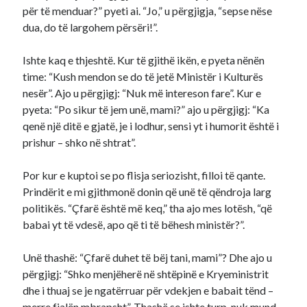
për të menduar?” pyeti ai. “Jo,” u përgjigja, “sepse nëse
dua, do të largohem përsëri!”.
Ishte kaq e thjeshtë. Kur të gjithë ikën, e pyeta nënën
time: “Kush mendon se do të jetë Ministër i Kulturës
nesër”. Ajo u përgjigj: “Nuk më intereson fare”. Kur e
pyeta: “Po sikur të jem unë, mami?” ajo u përgjigj: “Ka
qenë një ditë e gjatë, je i lodhur, sensi yt i humorit është i
prishur – shko në shtrat”.
Por kur e kuptoi se po flisja seriozisht, filloi të qante.
Prindërit e mi gjithmonë donin që unë të qëndroja larg
politikës. “Çfarë është më keq,” tha ajo mes lotësh, “që
babai yt të vdesë, apo që ti të bëhesh ministër?”.
Unë thashë: “Çfarë duhet të bëj tani, mami”? Dhe ajo u
përgjigj: “Shko menjëherë në shtëpinë e Kryeministrit
dhe i thuaj se je ngatërruar për vdekjen e babait tënd –
merre fjalën mbrapsht”. Thashë se ishte turp, nuk mund