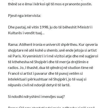
thënë se e ëma i kërkoi që të mos e pranonte postin.
Pjesë nga intervista:
Dhe pastaj, në vitin 1998, ju do të bëheshit Ministri i
Kulturës i vendit tuaj…
Rama: Atëherë ironia e universit shpërtheu. Kur qeveria
shqiptare në atë kohë u shemb, unë ende jetoja si artist
në Paris. Kryeministri i ri më vizitoi atje dhe më sugjeroi
të kthehesha në Shqipëri dhe të merrja drejtimin e
radios. Jo, i thashë, dua të qëndroj në studion time në
Francë si artist i pavarur dhe të punoj vetëm si
intelektual i përkushtuar në Shqipëri, jo të vuaj si
nëpunës civil në ndonjë detyrë të lartë.
Si ndodhi ndryshimi i mendjes suaj?
Rama: Që nga atentati ndaj meje, ndihesha si një copë