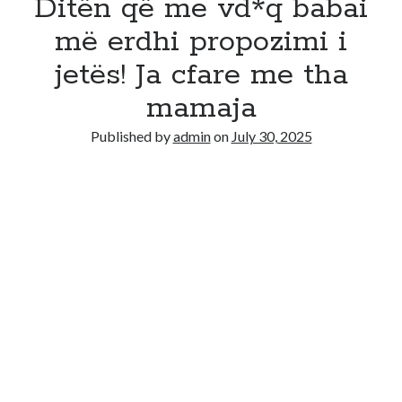
Ditën që me vd*q babai
më erdhi propozimi i
jetës! Ja cfare me tha
mamaja
Published by
admin
on
July 30, 2025