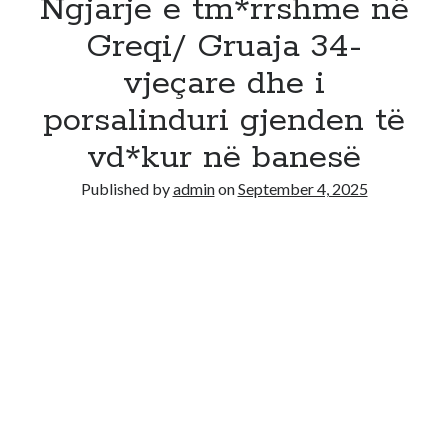
Ngjarje e tm*rrshme në
Greqi/ Gruaja 34-
vjeçare dhe i
porsalinduri gjenden të
vd*kur në banesë
Published by
admin
on
September 4, 2025