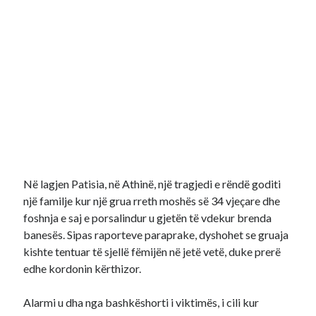
Në lagjen Patisia, në Athinë, një tragjedi e rëndë goditi
një familje kur një grua rreth moshës së 34 vjeçare dhe
foshnja e saj e porsalindur u gjetën të vdekur brenda
banesës. Sipas raporteve paraprake, dyshohet se gruaja
kishte tentuar të sjellë fëmijën në jetë vetë, duke prerë
edhe kordonin kërthizor.
Alarmi u dha nga bashkëshorti i viktimës, i cili kur