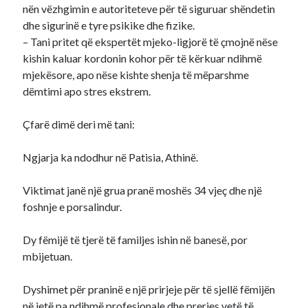
nën vëzhgimin e autoriteteve për të siguruar shëndetin
dhe sigurinë e tyre psikike dhe fizike.
– Tani pritet që ekspertët mjeko-ligjorë të çmojnë nëse
kishin kaluar kordonin kohor për të kërkuar ndihmë
mjekësore, apo nëse kishte shenja të mëparshme
dëmtimi apo stres ekstrem.
Çfarë dimë deri më tani:
Ngjarja ka ndodhur në Patisia, Athinë.
Viktimat janë një grua pranë moshës 34 vjeç dhe një
foshnje e porsalindur.
Dy fëmijë të tjerë të familjes ishin në banesë, por
mbijetuan.
Dyshimet për praninë e një prirjeje për të sjellë fëmijën
në jetë pa ndihmë profesionale dhe prerjes vetë të