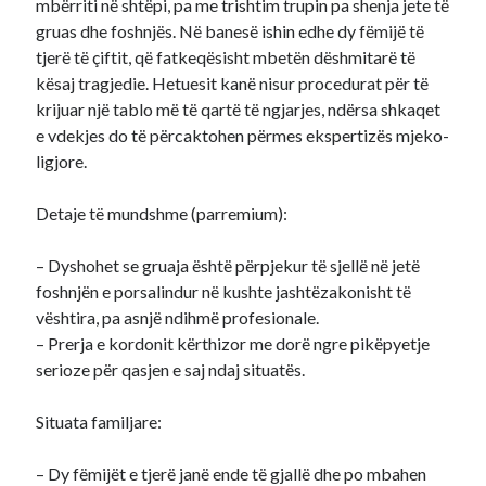
mbërriti në shtëpi, pa me trishtim trupin pa shenja jete të
gruas dhe foshnjës. Në banesë ishin edhe dy fëmijë të
tjerë të çiftit, që fatkeqësisht mbetën dëshmitarë të
kësaj tragjedie. Hetuesit kanë nisur procedurat për të
krijuar një tablo më të qartë të ngjarjes, ndërsa shkaqet
e vdekjes do të përcaktohen përmes ekspertizës mjeko-
ligjore.
Detaje të mundshme (parremium):
– Dyshohet se gruaja është përpjekur të sjellë në jetë
foshnjën e porsalindur në kushte jashtëzakonisht të
vështira, pa asnjë ndihmë profesionale.
– Prerja e kordonit kërthizor me dorë ngre pikëpyetje
serioze për qasjen e saj ndaj situatës.
Situata familjare:
– Dy fëmijët e tjerë janë ende të gjallë dhe po mbahen