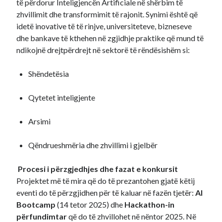
të përdorur Inteligjencën Artificiale në shërbim të
zhvillimit dhe transformimit të rajonit. Synimi është që
idetë inovative të të rinjve, universiteteve, bizneseve
dhe bankave të kthehen në zgjidhje praktike që mund të
ndikojnë drejtpërdrejt në sektorë të rëndësishëm si:
Shëndetësia
Qytetet inteligjente
Arsimi
Qëndrueshmëria dhe zhvillimi i gjelbër
Procesi i përzgjedhjes dhe fazat e konkursit
Projektet më të mira që do të prezantohen gjatë këtij
eventi do të përzgjidhen për të kaluar në fazën tjetër:
AI
Bootcamp
(14 tetor 2025) dhe
Hackathon-in
përfundimtar
që do të zhvillohet në nëntor 2025. Në