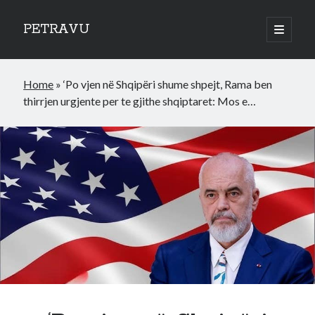
PETRAVU
open
primary
Sidebar
menu
Categories
Home
»
‘Po vjen në Shqipëri shume shpejt, Rama ben
Bank
thirrjen urgjente per te gjithe shqiptaret: Mos e…
Credit Cards
Uncategorized
World