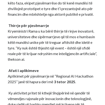
këto faza, ekipet pjesëmarrëse do të kenë mundësi të
zhvillojnë prototipet e tyre dhe t’i prezantojnë ato për
financim dhe mbështetje nga aktorë publikë e privatë.
Thirrje për pjesëmarrje
Kryeministri Rama u ka bërë thirrje të rinjve inovatorë,
universiteteve dhe sipërmarrjeve që të mos e humbasin
këtë mundësi unike për të treguar aftësitë dhe idetë e
tyre. “Ky nuk është thjesht një event – është një sfidë
reale për të krijuar ndryshim me inteligjencën artificiale”,
thekson ai.
Afati i aplikimeve
Aplikimet për pjesëmarrje në “Regional AI Hackathon
2025” janë të hapura deri më
3 tetor 2025
.
Ky aktivitet pritet të kthejë Shqipërinë në qendër të
vëmendjes rajonale për inovacionin dhe teknologjinë,
duke sjellë së bashku mendjet më krijuese për të