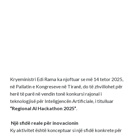
Kryeministri Edi Rama ka njoftuar se më 14 tetor 2025,
në Pallatin e Kongreseve në Tiranë, do të zhvillohet për
herë të parë në vendin tonë konkursi rajonal i
teknologjisë për Inteligjencën Artificiale, i titulluar
“Regional AI Hackathon 2025”
.
Një sfidë reale për inovacionin
Ky aktivitet është konceptuar si një sfidë konkrete për