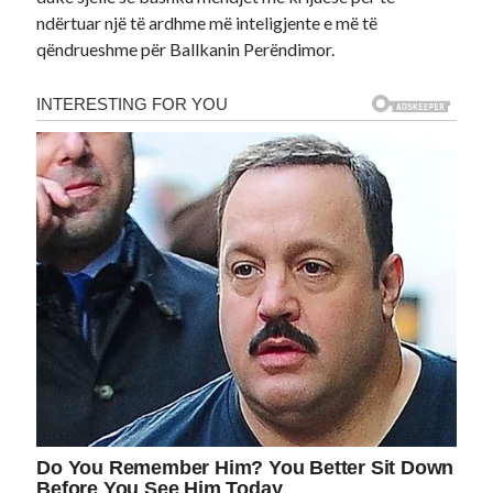
ndërtuar një të ardhme më inteligjente e më të
qëndrueshme për Ballkanin Perëndimor.