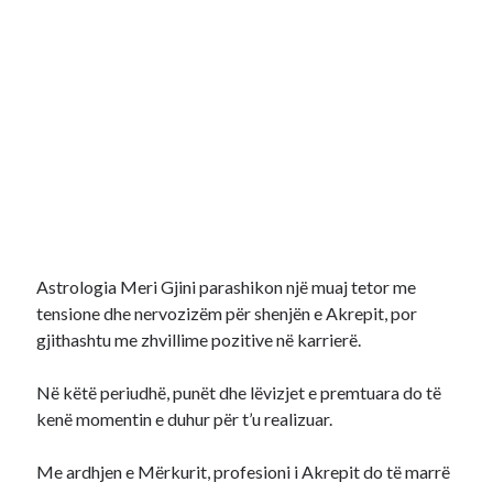
Astrologia Meri Gjini parashikon një muaj tetor me
tensione dhe nervozizëm për shenjën e Akrepit, por
gjithashtu me zhvillime pozitive në karrierë.
Në këtë periudhë, punët dhe lëvizjet e premtuara do të
kenë momentin e duhur për t’u realizuar.
Me ardhjen e Mërkurit, profesioni i Akrepit do të marrë