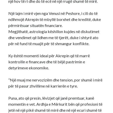
një hov të ri dhe do të ecë në një rrugë shumë të mirë.
Një lajm i mirë vjen nga Venusi në Peshore, i cili do të
ndihmojë Akrepin të mbyllë borxhet dhe kreditë, duke
përmirësuar situatën financiare.
Megjithatë, astrologia këshillon kujdes në diskutimet
dhe vendimet që lidhen me të tjerët, duke i shtyrë ato
për në fund të muajit për të shmangur konflikte.
Ky është momenti ideal për Akrepin që të marrë
kontrollin e financave dhe të bëjë pastrimin e
detyrimeve ekonomike.
“Një muaj me nervozizëm dhe tension, por shumë i mirë
për të pasur zhvillime në karrierën e tyre.
Puna, ato që presin, lëvizjet që janë premtuar, kanë
momentin e vet. Ardhja e Mërkurit bën që profesioni të
jetë në një pikë shumë të mirë dhe në një ecuri shumë të