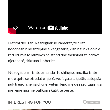
Hetimi deri tani ka treguar se kamerat, të cilat
ndodheshin në shtëpinë e këngëtarit, kishin funksionin e
reduktimit të muzikës në sfond dhe theksimit të zërave
njerëzorë, shkruan Haberler .
Në regjistrim, ishte e mundur të shihej se muzika ishte
më e qetë se bisedat e njerëzve. Nga ana tjetër, autopsia
nuk tregoi shenja dhune, vetëm lëndime që rezultuan nga
një rënie nga një ballkon i katit të pestë.