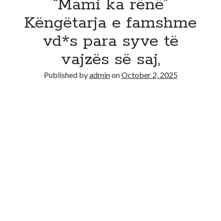
“Mami ka rënë”
Këngëtarja e famshme
vd*s para syve të
vajzës së saj,
Published by
admin
on
October 2, 2025