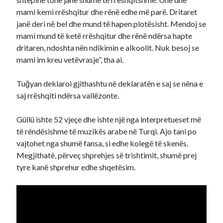
mami kemi rrëshqitur dhe rënë edhe më parë. Dritaret
janë deri në bel dhe mund të hapen plotësisht. Mendoj se
mami mund të ketë rrëshqitur dhe rënë ndërsa hapte
dritaren, ndoshta nën ndikimin e alkoolit. Nuk besoj se
mami im kreu vetëvrasje”, tha ai.
Tuğyan deklaroi gjithashtu në deklaratën e saj se nëna e
saj rrëshqiti ndërsa vallëzonte.
Güllü ishte 52 vjeçe dhe ishte një nga interpretueset më
të rëndësishme të muzikës arabe në Turqi. Ajo tani po
vajtohet nga shumë fansa, si edhe kolegë të skenës.
Megjithatë, përveç shprehjes së trishtimit, shumë prej
tyre kanë shprehur edhe shqetësim.