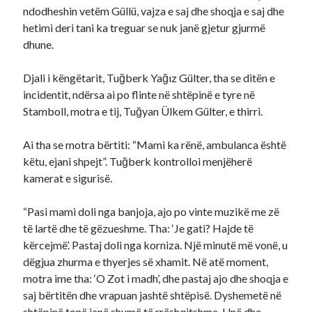
ndodheshin vetëm Güllü, vajza e saj dhe shoqja e saj dhe
hetimi deri tani ka treguar se nuk janë gjetur gjurmë
dhune.
Djali i këngëtarit, Tuğberk Yağız Gülter, tha se ditën e
incidentit, ndërsa ai po flinte në shtëpinë e tyre në
Stamboll, motra e tij, Tuğyan Ülkem Gülter, e thirri.
Ai tha se motra bërtiti: “Mami ka rënë, ambulanca është
këtu, ejani shpejt”. Tuğberk kontrolloi menjëherë
kamerat e sigurisë.
“Pasi mami doli nga banjoja, ajo po vinte muzikë me zë
të lartë dhe të gëzueshme. Tha: ‘Je gati? Hajde të
kërcejmë’. Pastaj doli nga korniza. Një minutë më vonë, u
dëgjua zhurma e thyerjes së xhamit. Në atë moment,
motra ime tha: ‘O Zot i madh’, dhe pastaj ajo dhe shoqja e
saj bërtitën dhe vrapuan jashtë shtëpisë. Dyshemetë në
shtëpinë tonë janë shumë të rrëshqitshme. Unë dhe