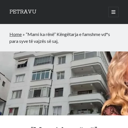
PETRAVU
open
primary
Sidebar
menu
Categories
Home
»
“Mami ka rënë” Këngëtarja e famshme vd*s
Bank
para syve të vajzës së saj,
Credit Cards
Uncategorized
World