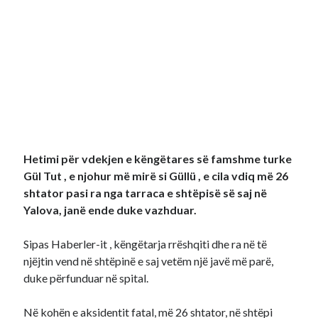
Hetimi për vdekjen e këngëtares së famshme turke
Gül Tut , e njohur më mirë si Güllü , e cila vdiq më 26
shtator pasi ra nga tarraca e shtëpisë së saj në
Yalova, janë ende duke vazhduar.
Sipas Haberler-it , këngëtarja rrëshqiti dhe ra në të
njëjtin vend në shtëpinë e saj vetëm një javë më parë,
duke përfunduar në spital.
Në kohën e aksidentit fatal, më 26 shtator, në shtëpi