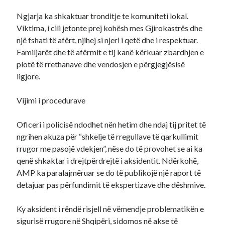
Ngjarja ka shkaktuar tronditje te komuniteti lokal.
Viktima, i cili jetonte prej kohësh mes Gjirokastrës dhe
një fshati të afërt, njihej si njeri i qetë dhe i respektuar.
Familjarët dhe të afërmit e tij kanë kërkuar zbardhjen e
plotë të rrethanave dhe vendosjen e përgjegjësisë
ligjore.
Vijimi i procedurave
Oficeri i policisë ndodhet nën hetim dhe ndaj tij pritet të
ngrihen akuza për “shkelje të rregullave të qarkullimit
rrugor me pasojë vdekjen”, nëse do të provohet se ai ka
qenë shkaktar i drejtpërdrejtë i aksidentit. Ndërkohë,
AMP ka paralajmëruar se do të publikojë një raport të
detajuar pas përfundimit të ekspertizave dhe dëshmive.
Ky aksident i rëndë risjell në vëmendje problematikën e
sigurisë rrugore në Shqipëri, sidomos në akse të