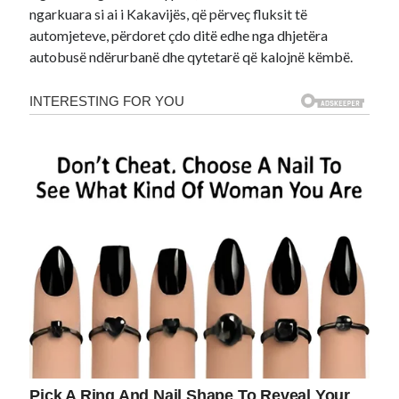
ngarkuara si ai i Kakavijës, që përveç fluksit të
automjeteve, përdoret çdo ditë edhe nga dhjetëra
autobusë ndërurbanë dhe qytetarë që kalojnë këmbë.