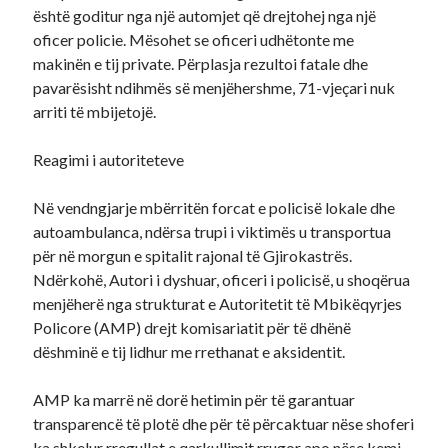
është goditur nga një automjet që drejtohej nga një
oficer policie. Mësohet se oficeri udhëtonte me
makinën e tij private. Përplasja rezultoi fatale dhe
pavarësisht ndihmës së menjëhershme, 71-vjeçari nuk
arriti të mbijetojë.
Reagimi i autoriteteve
Në vendngjarje mbërritën forcat e policisë lokale dhe
autoambulanca, ndërsa trupi i viktimës u transportua
për në morgun e spitalit rajonal të Gjirokastrës.
Ndërkohë, Autori i dyshuar, oficeri i policisë, u shoqërua
menjëherë nga strukturat e Autoritetit të Mbikëqyrjes
Policore (AMP) drejt komisariatit për të dhënë
dëshminë e tij lidhur me rrethanat e aksidentit.
AMP ka marrë në dorë hetimin për të garantuar
transparencë të plotë dhe për të përcaktuar nëse shoferi
ka shkelur rregullat e qarkullimit rrugor apo nëse kemi