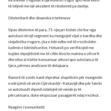
të bëjmë me një aksident të rëndomtë pa dashje.
Dëshmitarë dhe dinamika e hetimeve
Sipas dëshmive të para, 71-vjeçari kishte zbritur nga
autobusi në një segment ku mungojnë vijat e bardha dhe
sinjalistika rrugore, çka e bën edhe më të rrezikshëm
kalimin e këmbësorëve. Hetuesit po verifikojnë me
kujdes shpejtësinë me të cilën lëvizte makina e oficerit
dhe nëse ai kishte konsumuar alkool apo substanca të
tjera, përmes analizave të detajuara.
Banorë të zonës kanë shprehur shqetësim për mungesën
e ndriçimit në aksin Gjirokastër–Kakavijë dhe për faktin
se autobusët shpesh ndalojnë në vende jo të
përcaktuara, duke ekspozuar pasagjerët ndaj rrezikut.
Reagimi i komunitetit