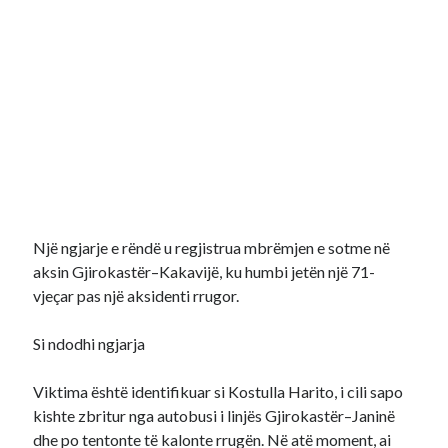
Një ngjarje e rëndë u regjistrua mbrëmjen e sotme në
aksin Gjirokastër–Kakavijë, ku humbi jetën një 71-
vjeçar pas një aksidenti rrugor.
Si ndodhi ngjarja
Viktima është identifikuar si Kostulla Harito, i cili sapo
kishte zbritur nga autobusi i linjës Gjirokastër–Janinë
dhe po tentonte të kalonte rrugën. Në atë moment, ai