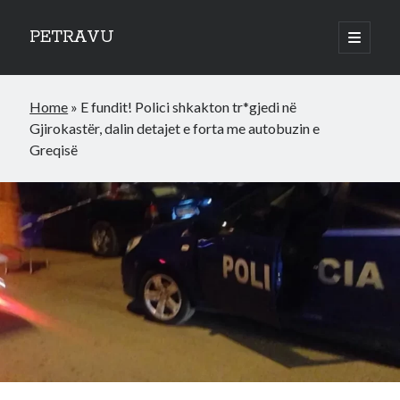
PETRAVU
open
primary
Sidebar
menu
Categories
Home
»
E fundit! Polici shkakton tr*gjedi në
Bank
Gjirokastër, dalin detajet e forta me autobuzin e
Credit Cards
Greqisë
Uncategorized
World