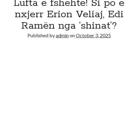
Lufta e fshehte! Si po e
nxjerr Erion Veliaj, Edi
Ramën nga ‘shinat’?
Published by
admin
on
October 3, 2025