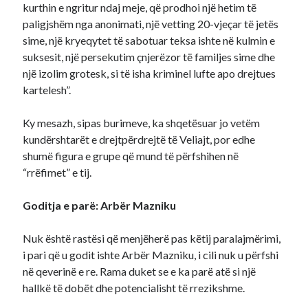
kurthin e ngritur ndaj meje, që prodhoi një hetim të
paligjshëm nga anonimati, një vetting 20-vjeçar të jetës
sime, një kryeqytet të sabotuar teksa ishte në kulmin e
suksesit, një persekutim çnjerëzor të familjes sime dhe
një izolim grotesk, si të isha kriminel lufte apo drejtues
kartelesh”.
Ky mesazh, sipas burimeve, ka shqetësuar jo vetëm
kundërshtarët e drejtpërdrejtë të Veliajt, por edhe
shumë figura e grupe që mund të përfshihen në
“rrëfimet” e tij.
Goditja e parë: Arbër Mazniku
Nuk është rastësi që menjëherë pas këtij paralajmërimi,
i pari që u godit ishte Arbër Mazniku, i cili nuk u përfshi
në qeverinë e re. Rama duket se e ka parë atë si një
hallkë të dobët dhe potencialisht të rrezikshme.