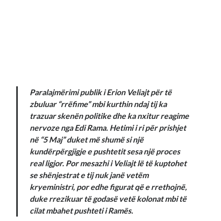
Paralajmërimi publik i Erion Veliajt për të
zbuluar “rrëfime” mbi kurthin ndaj tij ka
trazuar skenën politike dhe ka nxitur reagime
nervoze nga Edi Rama. Hetimi i ri për prishjet
në “5 Maj” duket më shumë si një
kundërpërgjigje e pushtetit sesa një proces
real ligjor. Por mesazhi i Veliajt lë të kuptohet
se shënjestrat e tij nuk janë vetëm
kryeministri, por edhe figurat që e rrethojnë,
duke rrezikuar të godasë vetë kolonat mbi të
cilat mbahet pushteti i Ramës.