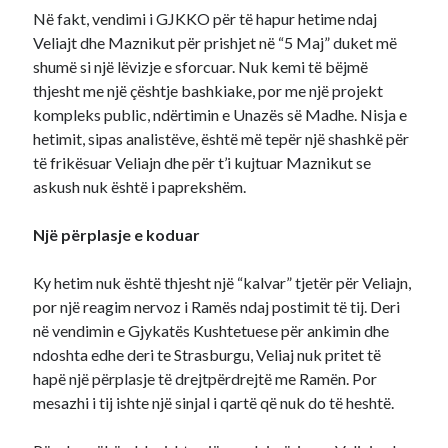
Në fakt, vendimi i GJKKO për të hapur hetime ndaj
Veliajt dhe Maznikut për prishjet në “5 Maj” duket më
shumë si një lëvizje e sforcuar. Nuk kemi të bëjmë
thjesht me një çështje bashkiake, por me një projekt
kompleks public, ndërtimin e Unazës së Madhe. Nisja e
hetimit, sipas analistëve, është më tepër një shashkë për
të frikësuar Veliajn dhe për t’i kujtuar Maznikut se
askush nuk është i paprekshëm.
Një përplasje e koduar
Ky hetim nuk është thjesht një “kalvar” tjetër për Veliajn,
por një reagim nervoz i Ramës ndaj postimit të tij. Deri
në vendimin e Gjykatës Kushtetuese për ankimin dhe
ndoshta edhe deri te Strasburgu, Veliaj nuk pritet të
hapë një përplasje të drejtpërdrejtë me Ramën. Por
mesazhi i tij ishte një sinjal i qartë që nuk do të heshtë.