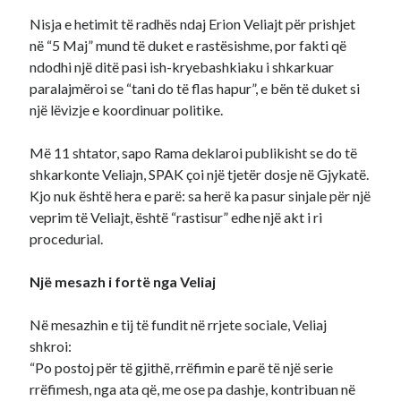
Nisja e hetimit të radhës ndaj Erion Veliajt për prishjet
në “5 Maj” mund të duket e rastësishme, por fakti që
ndodhi një ditë pasi ish-kryebashkiaku i shkarkuar
paralajmëroi se “tani do të flas hapur”, e bën të duket si
një lëvizje e koordinuar politike.
Më 11 shtator, sapo Rama deklaroi publikisht se do të
shkarkonte Veliajn, SPAK çoi një tjetër dosje në Gjykatë.
Kjo nuk është hera e parë: sa herë ka pasur sinjale për një
veprim të Veliajt, është “rastisur” edhe një akt i ri
procedurial.
Një mesazh i fortë nga Veliaj
Në mesazhin e tij të fundit në rrjete sociale, Veliaj
shkroi:
“Po postoj për të gjithë, rrëfimin e parë të një serie
rrëfimesh, nga ata që, me ose pa dashje, kontribuan në