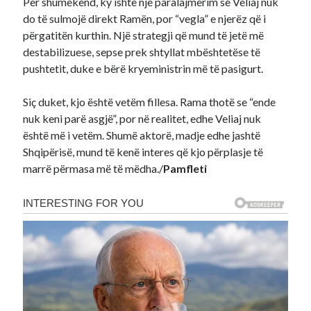
Për shumëkënd, ky ishte një paralajmërim se Veliaj nuk
do të sulmojë direkt Ramën, por “vegla” e njerëz që i
përgatitën kurthin. Një strategji që mund të jetë më
destabilizuese, sepse prek shtyllat mbështetëse të
pushtetit, duke e bërë kryeministrin më të pasigurt.
Siç duket, kjo është vetëm fillesa. Rama thotë se “ende
nuk keni parë asgjë”, por në realitet, edhe Veliaj nuk
është më i vetëm. Shumë aktorë, madje edhe jashtë
Shqipërisë, mund të kenë interes që kjo përplasje të
marrë përmasa më të mëdha./
Pamfleti