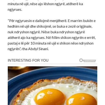
minuta në ujë, nëse ajo lëshon ngjyrë, atëherë ka
ngjyrues.
“Për ngjyruesin e dallojmë menjëherë. E marrim bukën e
hedhim në ujë dhe shikojmë, se buka e zezë origjinale,
nuk ndryshon ngjyrë. Nëse buka ndryshon ngjyrë
atëherë ajo ka ngjyrues. Në fillim shikon ngjyrën e errët,
pastaj e lë për 10 minuta në ujë e shikon nëse ndryshon
ngjyrën”,-tha Abdyl Sinani.