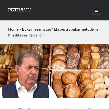
PETRAVU
open
primary
Sidebar
menu
Categories
Home
»
Buka me ngjyrues? Eksperti zbulon metodën e
Bank
thjeshtë sesi ta dalloni
Credit Cards
Uncategorized
World