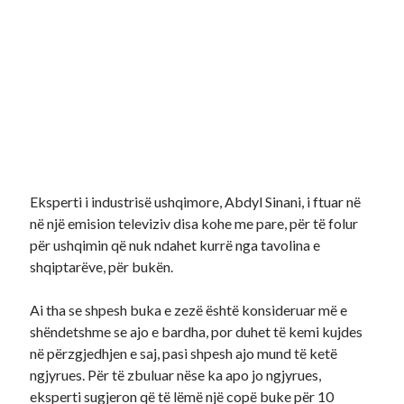
Eksperti i industrisë ushqimore, Abdyl Sinani, i ftuar në
në një emision televiziv disa kohe me pare, për të folur
për ushqimin që nuk ndahet kurrë nga tavolina e
shqiptarëve, për bukën.
Ai tha se shpesh buka e zezë është konsideruar më e
shëndetshme se ajo e bardha, por duhet të kemi kujdes
në përzgjedhjen e saj, pasi shpesh ajo mund të ketë
ngjyrues. Për të zbuluar nëse ka apo jo ngjyrues,
eksperti sugjeron që të lëmë një copë buke për 10