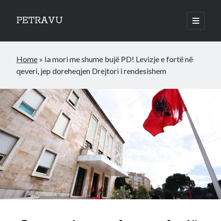
PETRAVU
open
primary
Sidebar
menu
Categories
Home
»
Ia mori me shume bujë PD! Levizje e fortë në
Bank
qeveri, jep doreheqjen Drejtori i rendesishem
Credit Cards
Uncategorized
World