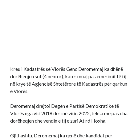
Kreu i Kadastrës së Vlorës Genc Deromemaj ka dhënë
dorëheqjen sot (4 nëntor), katër muaj pas emërimit të tij
në krye të Agjencisë Shtetërore të Kadastrës për qarkun
e Vlorës.
Deromemaj drejtoi Degën e Partisë Demokratike të
Vlorës nga viti 2018 deri në vitin 2022, teksa më pas dha
dorëheqjen dhe vendin e tij e zuri Atird Hoxha.
Gjithashtu, Deromemaj ka qenë dhe kandidat për