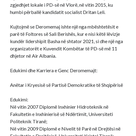
zgjedhjet lokale i PD-së në Vlorë, në vitin 2015, ku
humbi përballë kandidatit socialist Dritan Leli.
Kujtojmë se Deromemaj ishte një nga mbështetësit e
parë të Foltores së Sali Berishës, kur e nisi këtë lëvizje
kundër lidershipit Basha në shtator 2021, si dhe një nga
organizatorët e Kuvendit Kombëtar të PD-së më 11
dhjetor në Air Albania.
Edukimi dhe Karriera e Genc Deromemajt:
Anëtar i Kryesisë së Partisë Demokratike të Shqipërisë
Edukimi:
Në vitin 2007 Diplomë Inxhinier Hidroteknik në
Fakultetin e Inxhinierisë së Ndërtimit, Universiteti
Politeknik Tiranë;
Në vitin 2009 Diplomë e Nivelit të Parë në Drejtësi në
Fakultetin e Drejtësisë, Universiteti Kristal Tiranë;