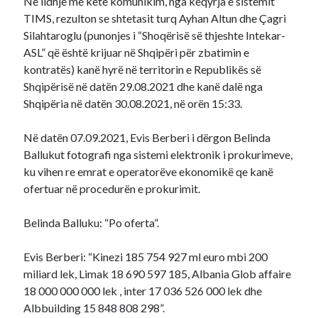
Në lidhje me këtë komunikim, nga këqyrja e sistemit
TIMS, rezulton se shtetasit turq Ayhan Altun dhe Çagri
Silahtaroglu (punonjes i “Shoqërisë së thjeshte Intekar-
ASL” që është krijuar në Shqipëri për zbatimin e
kontratës) kanë hyrë në territorin e Republikës së
Shqipërisë në datën 29.08.2021 dhe kanë dalë nga
Shqipëria në datën 30.08.2021, në orën 15:33.
Në datën 07.09.2021, Evis Berberi i dërgon Belinda
Ballukut fotografi nga sistemi elektronik i prokurimeve,
ku vihen re emrat e operatorëve ekonomikë qe kanë
ofertuar në procedurën e prokurimit.
Belinda Balluku: “Po oferta”.
Evis Berberi: “Kinezi 185 754 927 ml euro mbi 200
miliard lek, Limak 18 690 597 185, Albania Glob affaire
18 000 000 000 lek , inter 17 036 526 000 lek dhe
Albbuilding 15 848 808 298”.