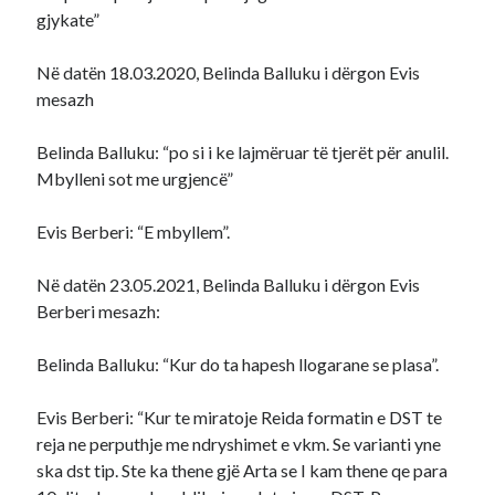
gjykate”
Në datën 18.03.2020, Belinda Balluku i dërgon Evis
mesazh
Belinda Balluku: “po si i ke lajmëruar të tjerët për anulil.
Mbylleni sot me urgjencë”
Evis Berberi: “E mbyllem”.
Në datën 23.05.2021, Belinda Balluku i dërgon Evis
Berberi mesazh:
Belinda Balluku: “Kur do ta hapesh llogarane se plasa”.
Evis Berberi: “Kur te miratoje Reida formatin e DST te
reja ne perputhje me ndryshimet e vkm. Se varianti yne
ska dst tip. Ste ka thene gjë Arta se I kam thene qe para