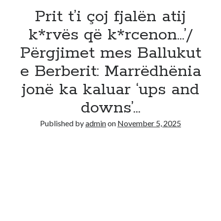
Prit t’i çoj fjalën atij
k*rvës që k*rcenon…’/
Përgjimet mes Ballukut
e Berberit: Marrëdhënia
jonë ka kaluar ‘ups and
downs’…
Published by
admin
on
November 5, 2025