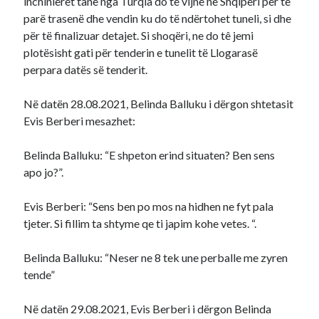
inchinierët tanë nga Turqia do të vijnë në Shqipëri për të
parë trasenë dhe vendin ku do të ndërtohet tuneli, si dhe
për të finalizuar detajet. Si shoqëri, ne do tê jemi
plotësisht gati për tenderin e tunelit të Llogarasë
perpara datës së tenderit.
Në datën 28.08.2021, Belinda Balluku i dërgon shtetasit
Evis Berberi mesazhet:
Belinda Balluku: “E shpeton erind situaten? Ben sens
apo jo?”.
Evis Berberi: “Sens ben po mos na hidhen ne fyt pala
tjeter. Si fillim ta shtyme qe ti japim kohe vetes. “.
Belinda Balluku: “Neser ne 8 tek une perballe me zyren
tende”
Në datën 29.08.2021, Evis Berberi i dërgon Belinda