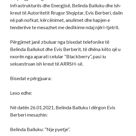
Infrastrukturës dhe Energjisë, Belinda Balluku dhe ish-
kreut të Autoritetit Rrugor Shqiptar, Evis Berberi, dalin
në pah nofkat, kërcënimet, anulimet dhe hapjen e
tenderëve te mesazhet me dedikime ndaj njëri-tjetrit.
Përgjimet janë zbuluar nga bisedat telefonike të
Belinda Ballukut dhe Evis Berberit, të dhëna këto që u
nxorën nga aparati celular “Blackberry”, pasi iu
sekuestruan ish kreut të ARRSH-së.
Bisedat e përgjuara:
Lexo edhe:
Në datën 26.01.2021, Belinda Balluku i dërgon Evis
Berberi mesazhin:
Belinda Balluku: “Nje pyetje”.