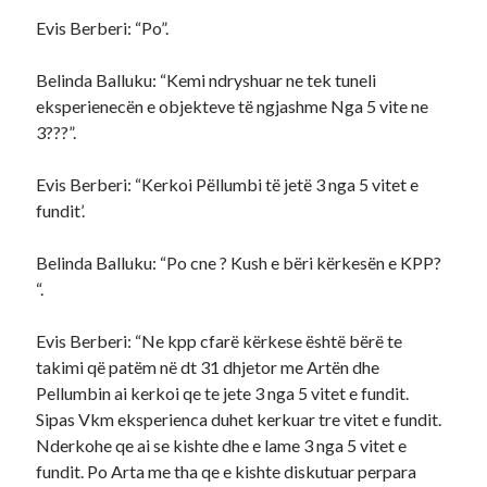
Evis Berberi: “Po”.
Belinda Balluku: “Kemi ndryshuar ne tek tuneli
eksperienecën e objekteve të ngjashme Nga 5 vite ne
3???”.
Evis Berberi: “Kerkoi Pëllumbi të jetë 3 nga 5 vitet e
fundit’.
Belinda Balluku: “Po cne ? Kush e bëri kërkesën e KPP?
“.
Evis Berberi: “Ne kpp cfarë kërkese është bërë te
takimi që patëm në dt 31 dhjetor me Artën dhe
Pellumbin ai kerkoi qe te jete 3 nga 5 vitet e fundit.
Sipas Vkm eksperienca duhet kerkuar tre vitet e fundit.
Nderkohe qe ai se kishte dhe e lame 3 nga 5 vitet e
fundit. Po Arta me tha qe e kishte diskutuar perpara