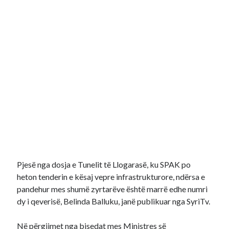
Pjesë nga dosja e Tunelit të Llogarasë, ku SPAK po
heton tenderin e kësaj vepre infrastrukturore, ndërsa e
pandehur mes shumë zyrtarëve është marrë edhe numri
dy i qeverisë, Belinda Balluku, janë publikuar nga SyriTv.
Në përgjimet nga bisedat mes Ministres së