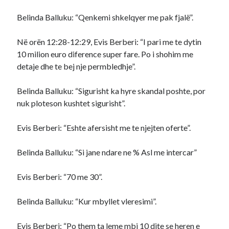
Belinda Balluku: “Qenkemi shkelqyer me pak fjalë”.
Në orën 12:28-12:29, Evis Berberi: “I pari me te dytin
10 milion euro diference super fare. Po i shohim me
detaje dhe te bej nje permbledhje”.
Belinda Balluku: “Sigurisht ka hyre skandal poshte, por
nuk ploteson kushtet sigurisht”.
Evis Berberi: “Eshte afersisht me te njejten oferte”.
Belinda Balluku: “Si jane ndare ne % Asl me intercar”
Evis Berberi: “70 me 30”.
Belinda Balluku: “Kur mbyllet vleresimi”.
Evis Berberi: “Po them ta leme mbi 10 dite se heren e