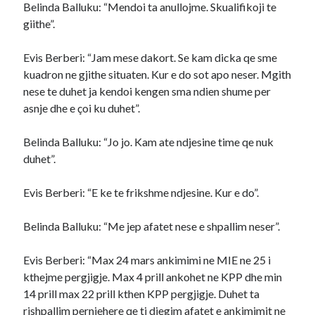
Belinda Balluku: “Mendoi ta anullojme. Skualifikoji te
giithe”.
Evis Berberi: “Jam mese dakort. Se kam dicka qe sme
kuadron ne gjithe situaten. Kur e do sot apo neser. Mgith
nese te duhet ja kendoi kengen sma ndien shume per
asnje dhe e çoi ku duhet”.
Belinda Balluku: “Jo jo. Kam ate ndjesine time qe nuk
duhet”.
Evis Berberi: “E ke te frikshme ndjesine. Kur e do”.
Belinda Balluku: “Me jep afatet nese e shpallim neser”.
Evis Berberi: “Max 24 mars ankimimi ne MIE ne 25 i
kthejme pergjigje. Max 4 prill ankohet ne KPP dhe min
14 prill max 22 prill kthen KPP pergjigje. Duhet ta
rishpallim pernjehere qe ti djegim afatet e ankimimit ne