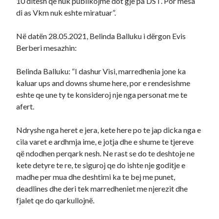
10 ditesh qe nuk publikojme dot gje pa DST. Por mesa
di as Vkm nuk eshte miratuar”.
Në datën 28.05.2021, Belinda Balluku i dërgon Evis
Berberi mesazhin:
Belinda Balluku: “I dashur Visi, marredhenia jone ka
kaluar ups and downs shume here, por e rendesishme
eshte qe une ty te konsideroj nje nga personat me te
afert.
Ndryshe nga heret e jera, kete here po te jap dicka nga e
cila varet e ardhmja ime, e jotja dhe e shume te tjereve
që ndodhen perqark nesh. Ne rast se do te deshtoje ne
kete detyre te re, te siguroj qe do ishte nje goditje e
madhe per mua dhe deshtimi ka te bej me punet,
deadlines dhe deri tek marredheniet me njerezit dhe
fjalet qe do qarkullojnë.