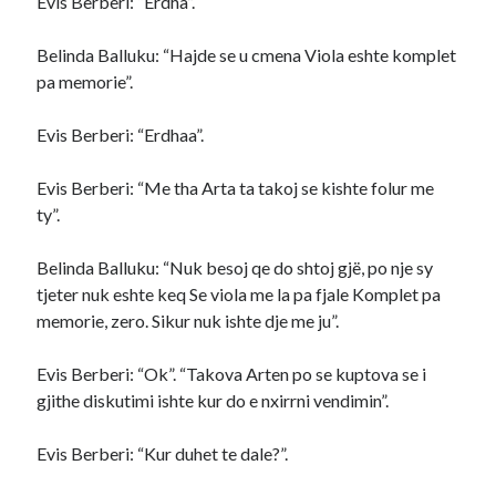
Evis Berberi: “Erdha”.
Belinda Balluku: “Hajde se u cmena Viola eshte komplet
pa memorie”.
Evis Berberi: “Erdhaa”.
Evis Berberi: “Me tha Arta ta takoj se kishte folur me
ty”.
Belinda Balluku: “Nuk besoj qe do shtoj gjë, po nje sy
tjeter nuk eshte keq Se viola me la pa fjale Komplet pa
memorie, zero. Sikur nuk ishte dje me ju”.
Evis Berberi: “Ok”. “Takova Arten po se kuptova se i
gjithe diskutimi ishte kur do e nxirrni vendimin”.
Evis Berberi: “Kur duhet te dale?”.