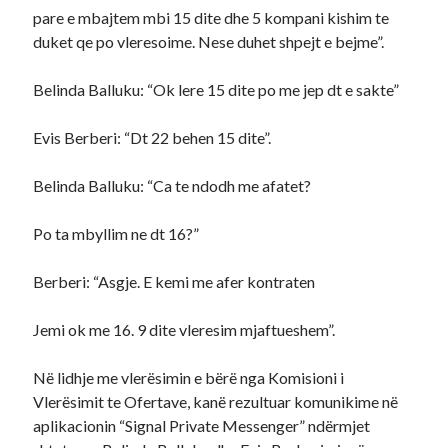
pare e mbajtem mbi 15 dite dhe 5 kompani kishim te
duket qe po vleresoime. Nese duhet shpejt e bejme”.
Belinda Balluku: “Ok lere 15 dite po me jep dt e sakte”
Evis Berberi: “Dt 22 behen 15 dite”.
Belinda Balluku: “Ca te ndodh me afatet?
Po ta mbyllim ne dt 16?”
Berberi: “Asgje. E kemi me afer kontraten
Jemi ok me 16. 9 dite vleresim mjaftueshem”.
Në lidhje me vlerësimin e bërë nga Komisioni i
Vlerësimit te Ofertave, kanë rezultuar komunikime në
aplikacionin “Signal Private Messenger” ndërmjet