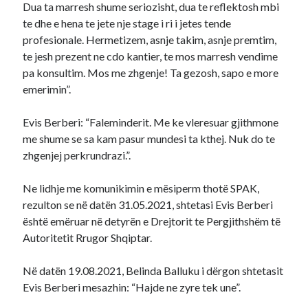
Dua ta marresh shume seriozisht, dua te reflektosh mbi
te dhe e hena te jete nje stage i ri i jetes tende
profesionale. Hermetizem, asnje takim, asnje premtim,
te jesh prezent ne cdo kantier, te mos marresh vendime
pa konsultim. Mos me zhgenje! Ta gezosh, sapo e more
emerimin”.
Evis Berberi: “Faleminderit. Me ke vleresuar gjithmone
me shume se sa kam pasur mundesi ta kthej. Nuk do te
zhgenjej perkrundrazi.”.
Ne lidhje me komunikimin e mësiperm thotë SPAK,
rezulton se në datën 31.05.2021, shtetasi Evis Berberi
është emëruar në detyrën e Drejtorit te Pergjithshëm të
Autoritetit Rrugor Shqiptar.
Në datën 19.08.2021, Belinda Balluku i dërgon shtetasit
Evis Berberi mesazhin: “Hajde ne zyre tek une”.