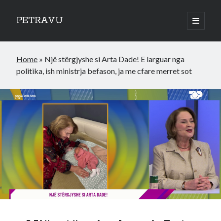
PETRAVU
open
primary
Sidebar
menu
Categories
Home
»
Një stërgjyshe si Arta Dade! E larguar nga
Bank
politika, ish ministrja befason, ja me cfare merret sot
Credit Cards
Uncategorized
World