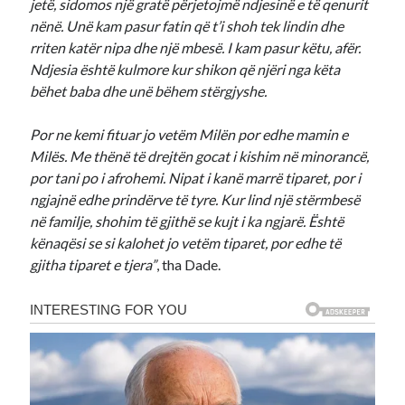
jetë, sidomos një gratë përjetojmë ndjesinë e të qenurit
nënë. Unë kam pasur fatin që t’i shoh tek lindin dhe
rriten katër nipa dhe një mbesë. I kam pasur këtu, afër.
Ndjesia është kulmore kur shikon që njëri nga këta
bëhet baba dhe unë bëhem stërgjyshe.
Por ne kemi fituar jo vetëm Milën por edhe mamin e
Milës. Me thënë të drejtën gocat i kishim në minorancë,
por tani po i afrohemi. Nipat i kanë marrë tiparet, por i
ngjajnë edhe prindërve të tyre. Kur lind një stërmbesë
në familje, shohim të gjithë se kujt i ka ngjarë. Është
kënaqësi se si kalohet jo vetëm tiparet, por edhe të
gjitha tiparet e tjera”
, tha Dade.