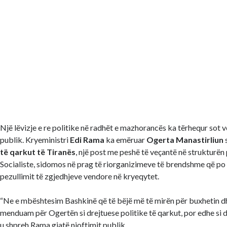
Një lëvizje e re politike në radhët e mazhorancës ka tërhequr sot 
publik. Kryeministri
Edi Rama
ka emëruar
Ogerta Manastirliun
të qarkut të Tiranës
, një post me peshë të veçantë në strukturën 
Socialiste, sidomos në prag të riorganizimeve të brendshme që po
pezullimit të zgjedhjeve vendore në kryeqytet.
“Ne e mbështesim Bashkinë që të bëjë më të mirën për buxhetin d
menduam për Ogertën si drejtuese politike të qarkut, por edhe si d
u shpreh Rama gjatë njoftimit publik.