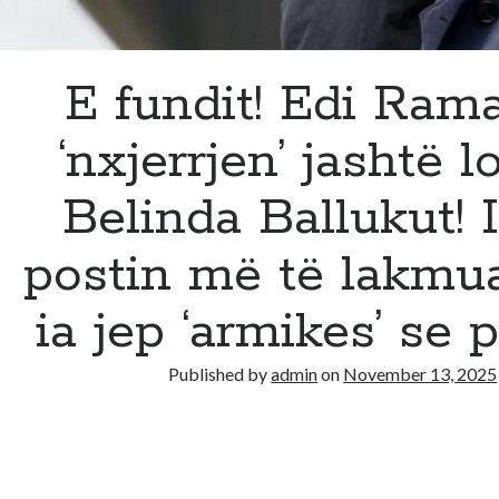
E fundit! Edi Ram
‘nxjerrjen’ jashtë l
Belinda Ballukut! 
postin më të lakmua
ia jep ‘armikes’ se p
Published by
admin
on
November 13, 2025