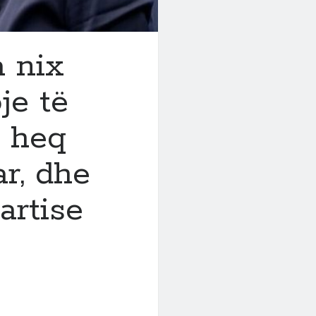
a nix
oje të
I heq
r, dhe
artise