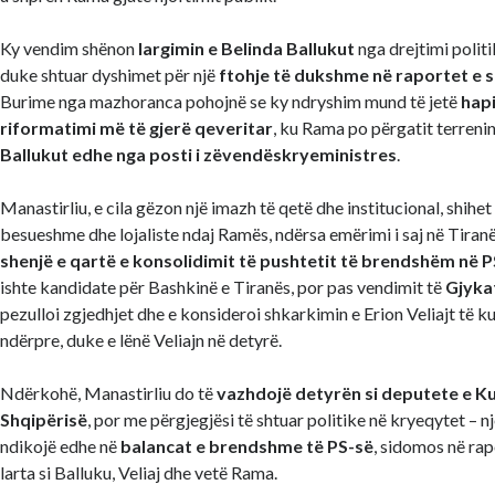
Ky vendim shënon
largimin e Belinda Ballukut
nga drejtimi politi
duke shtuar dyshimet për një
ftohje të dukshme në raportet e s
Burime nga mazhoranca pohojnë se ky ndryshim mund të jetë
hapi
riformatimi më të gjerë qeveritar
, ku Rama po përgatit terreni
Ballukut edhe nga posti i zëvendëskryeministres
.
Manastirliu, e cila gëzon një imazh të qetë dhe institucional, shihet 
besueshme dhe lojaliste ndaj Ramës, ndërsa emërimi i saj në Tiranë
shenjë e qartë e konsolidimit të pushtetit të brendshëm në P
ishte kandidate për Bashkinë e Tiranës, por pas vendimit të
Gjyka
pezulloi zgjedhjet dhe e konsideroi shkarkimin e Erion Veliajt të k
ndërpre, duke e lënë Veliajn në detyrë.
Ndërkohë, Manastirliu do të
vazhdojë detyrën si deputete e K
Shqipërisë
, por me përgjegjësi të shtuar politike në kryeqytet – nj
ndikojë edhe në
balancat e brendshme të PS-së
, sidomos në rap
larta si Balluku, Veliaj dhe vetë Rama.