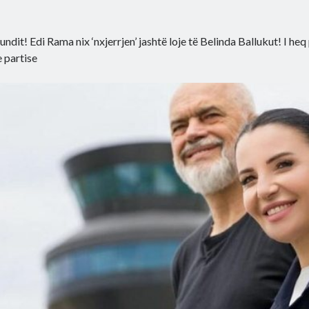
fundit! Edi Rama nix ‘nxjerrjen’ jashtë loje të Belinda Ballukut! I he
e partise