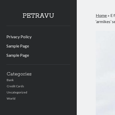
PETRAVU
Home
»
E 
‘armikes’ s
Privacy Policy
Sample Page
Sample Page
Sidebar
Categories
Bank
Credit Cards
Uncategorized
World