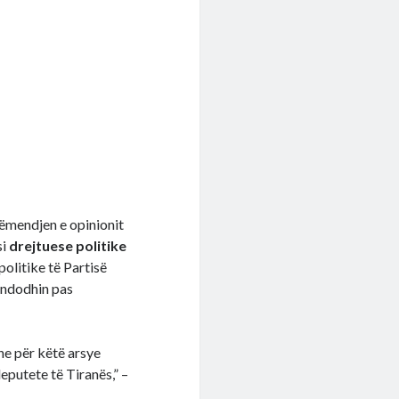
vëmendjen e opinionit
si
drejtuese politike
politike të Partisë
 ndodhin pas
he për këtë arsye
eputete të Tiranës,” –