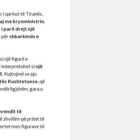
k i qarkut të Tiranës,
aj me kryeministrin
.
 i parë drejt një
n për
shkarkimin e
si një figurë e
 interpretohet si
një
S
. Kujtojmë se ajo
tës Kushtetuese
, që
undërligjshëm, gara u
uvendit të
ë zhvillim që pritet të
ortet mes figurave të