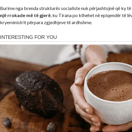
Burime nga brenda strukturës socialiste nuk përjashtojnë që ky të
një rrokade më të gjerë
, ku Tirana po kthehet në epiqendër të lë
kryeministrit përpara zgjedhjeve të ardhshme.