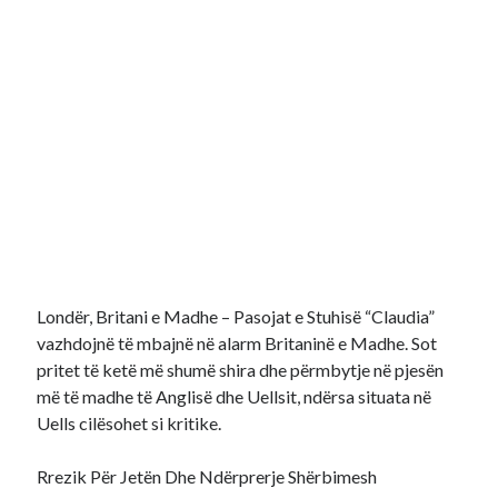
Londër, Britani e Madhe – Pasojat e Stuhisë “Claudia”
vazhdojnë të mbajnë në alarm Britaninë e Madhe. Sot
pritet të ketë më shumë shira dhe përmbytje në pjesën
më të madhe të Anglisë dhe Uellsit, ndërsa situata në
Uells cilësohet si kritike.
Rrezik Për Jetën Dhe Ndërprerje Shërbimesh