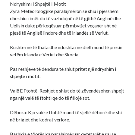
Ndryshimi I Shpejtë I Motit
Zyra Meteorologjike paralajmëron se shiu i pjesshëm
dhe shiu i imët do të vazhdojnë në të gjithë Anglinë dhe
Uellsin duke përkeqësuar përmbytjet veçanërisht në
pjesë të Anglisë lindore dhe të Irlandës së Veriut.
Kushte më të thata dhe ndoshta me diell mund të presin
vetëm Irlanda e Veriut dhe Skocia.
Pas reshjeve të dendura të shiut pritet një ndryshim i
shpejtë i motit:
Valë E Ftohtë: Reshjet e shiut do të zëvendësohen shpejt
nga një valë të ftohti që do të fillojë sot.
Dëbora: Kjo valë e ftohtë mund të sjellë dëborë dhe shi
në brigjet dhe kodrat veriore.
Bashkia e Vlorës ka paralajmëruar qytetarët e saj se