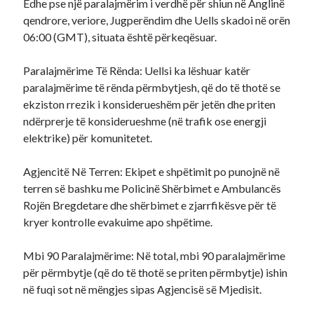
Edhe pse një paralajmërim i verdhë për shiun në Anglinë
qendrore, veriore, Jugperëndim dhe Uells skadoi në orën
06:00 (GMT), situata është përkeqësuar.
Paralajmërime Të Rënda: Uellsi ka lëshuar katër
paralajmërime të rënda përmbytjesh, që do të thotë se
ekziston rrezik i konsiderueshëm për jetën dhe priten
ndërprerje të konsiderueshme (në trafik ose energji
elektrike) për komunitetet.
Agjencitë Në Terren: Ekipet e shpëtimit po punojnë në
terren së bashku me Policinë Shërbimet e Ambulancës
Rojën Bregdetare dhe shërbimet e zjarrfikësve për të
kryer kontrolle evakuime apo shpëtime.
Mbi 90 Paralajmërime: Në total, mbi 90 paralajmërime
për përmbytje (që do të thotë se priten përmbytje) ishin
në fuqi sot në mëngjes sipas Agjencisë së Mjedisit.