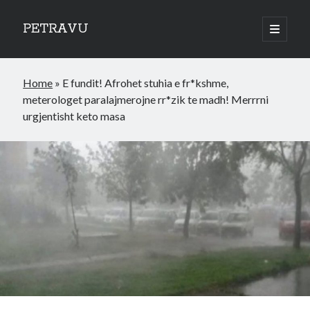
PETRAVU
open
primary
Sidebar
menu
Categories
Home
»
E fundit! Afrohet stuhia e fr*kshme,
Bank
meterologet paralajmerojne rr*zik te madh! Merrrni
Credit Cards
urgjentisht keto masa
Uncategorized
World