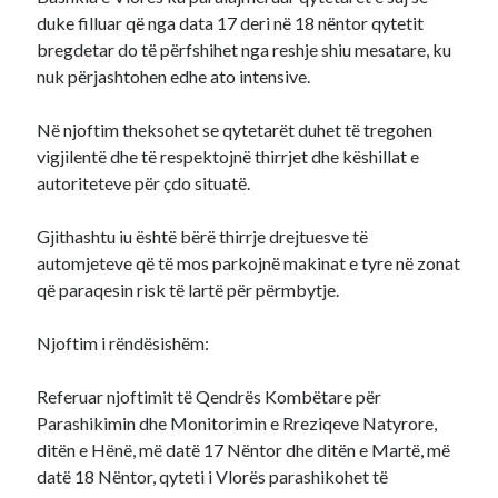
duke filluar që nga data 17 deri në 18 nëntor qytetit
bregdetar do të përfshihet nga reshje shiu mesatare, ku
nuk përjashtohen edhe ato intensive.
Në njoftim theksohet se qytetarët duhet të tregohen
vigjilentë dhe të respektojnë thirrjet dhe këshillat e
autoriteteve për çdo situatë.
Gjithashtu iu është bërë thirrje drejtuesve të
automjeteve që të mos parkojnë makinat e tyre në zonat
që paraqesin risk të lartë për përmbytje.
Njoftim i rëndësishëm:
Referuar njoftimit të Qendrës Kombëtare për
Parashikimin dhe Monitorimin e Rreziqeve Natyrore,
ditën e Hënë, më datë 17 Nëntor dhe ditën e Martë, më
datë 18 Nëntor, qyteti i Vlorës parashikohet të