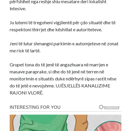
përfshihet nga reshje shiu mesatare deri lokalisht
intesive.
Ju lutemi të tregoheni vigjilentë për çdo situatë dhe të
respektoni thirrjet dhe këshillat e autoriteteve.
Jeni të lutur shmangni parkimin e automjeteve në zonat
me risk të lartë.
Grupet tona do të jenë të angazhuara në marrjen e
masave paraprake, si dhe do të jenë në terren në
monitorimin e situatës duke ndërhyrë sipas rastit nëse
do të jetë e nevojshme. UJËSJELLËS KANALIZIME
RAJONI VLORË.