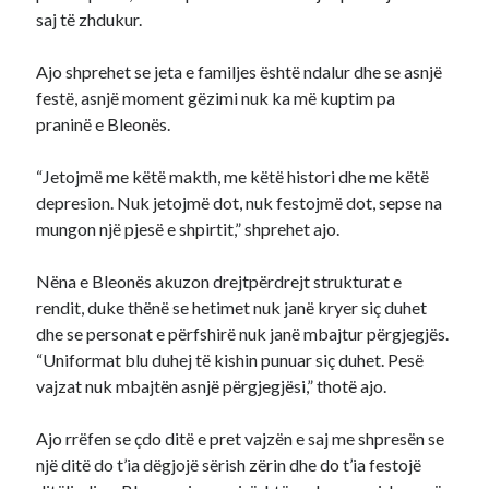
saj të zhdukur.
Ajo shprehet se jeta e familjes është ndalur dhe se asnjë
festë, asnjë moment gëzimi nuk ka më kuptim pa
praninë e Bleonës.
“Jetojmë me këtë makth, me këtë histori dhe me këtë
depresion. Nuk jetojmë dot, nuk festojmë dot, sepse na
mungon një pjesë e shpirtit,” shprehet ajo.
Nëna e Bleonës akuzon drejtpërdrejt strukturat e
rendit, duke thënë se hetimet nuk janë kryer siç duhet
dhe se personat e përfshirë nuk janë mbajtur përgjegjës.
“Uniformat blu duhej të kishin punuar siç duhet. Pesë
vajzat nuk mbajtën asnjë përgjegjësi,” thotë ajo.
Ajo rrëfen se çdo ditë e pret vajzën e saj me shpresën se
një ditë do t’ia dëgjojë sërish zërin dhe do t’ia festojë