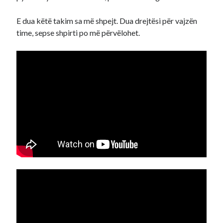
E dua këtë takim sa më shpejt. Dua drejtësi për vajzën
time, sepse shpirti po më përvëlohet.