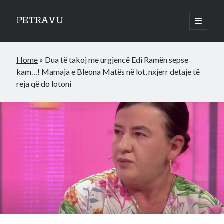
PETRAVU
open
primary
Sidebar
menu
Categories
Home
»
Dua të takoj me urgjencë Edi Ramën sepse
Bank
kam…! Mamaja e Bleona Matës në lot, nxjerr detaje të
Credit Cards
reja që do lotoni
Uncategorized
World