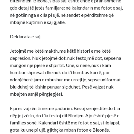
ditëlindjen. Bleona, sipas saj, është ende e pranishme në
çdo detaj të jetës familjare: në kalendarin me fotot e saj,
në gotën nga e cila pi ujë, në sendet e përditshme që
mbajnë kujtimin e saj gjallë.
Deklarata e saj;
Jetojmë me këtë makth, me këtë histori e me këtë
depresion. Nuk jetojmë dot, nuk festojmë dot, sepse na
mungon një pjesë e shpirtit. Unë, si nënë, nuk i kam
humbur shpresat dhe nuk do t’i humbas kurrë, por
ndonjëherë jam e mbushur me urrejtje, sepse uniformat
blu duhej të kishin punuar siç duhet. Pesë vajzat nuk
mbajtën asnjë përgjegjësi.
E pres vajzën time me padurim. Besoj se një ditë do t’ia
dëgjoj zërin, do t’ia festoj ditëlindjen. Ajo është pjesë e
familjes sonë. Kalendari është me fotot e saj, stilolapsi,
gota ku une pi ujë, gjithçka mban foton e Bleonës.