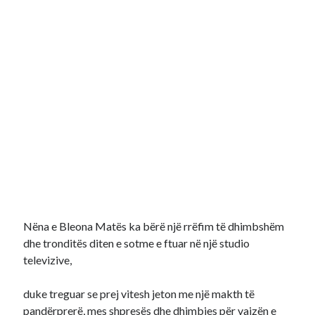
Nëna e Bleona Matës ka bërë një rrëfim të dhimbshëm
dhe tronditës diten e sotme e ftuar në një studio
televizive,
duke treguar se prej vitesh jeton me një makth të
pandërprerë, mes shpresës dhe dhimbjes për vajzën e