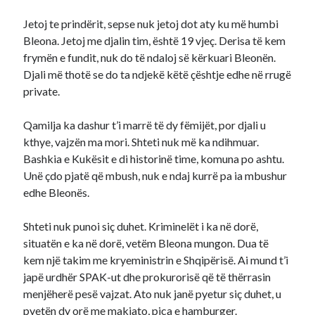
Jetoj te prindërit, sepse nuk jetoj dot aty ku më humbi
Bleona. Jetoj me djalin tim, është 19 vjeç. Derisa të kem
frymën e fundit, nuk do të ndaloj së kërkuari Bleonën.
Djali më thotë se do ta ndjekë këtë çështje edhe në rrugë
private.
Qamilja ka dashur t’i marrë të dy fëmijët, por djali u
kthye, vajzën ma mori. Shteti nuk më ka ndihmuar.
Bashkia e Kukësit e di historinë time, komuna po ashtu.
Unë çdo pjatë që mbush, nuk e ndaj kurrë pa ia mbushur
edhe Bleonës.
Shteti nuk punoi siç duhet. Kriminelët i ka në dorë,
situatën e ka në dorë, vetëm Bleona mungon. Dua të
kem një takim me kryeministrin e Shqipërisë. Ai mund t’i
japë urdhër SPAK-ut dhe prokurorisë që të thërrasin
menjëherë pesë vajzat. Ato nuk janë pyetur siç duhet, u
pyetën dy orë me makiato, pica e hamburger.