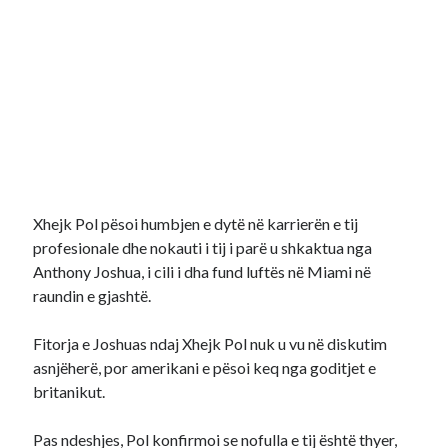
Xhejk Pol pësoi humbjen e dytë në karrierën e tij
profesionale dhe nokauti i tij i parë u shkaktua nga
Anthony Joshua, i cili i dha fund luftës në Miami në
raundin e gjashtë.
Fitorja e Joshuas ndaj Xhejk Pol nuk u vu në diskutim
asnjëherë, por amerikani e pësoi keq nga goditjet e
britanikut.
Pas ndeshjes, Pol konfirmoi se nofulla e tij është thyer,