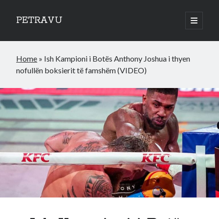
PETRAVU
open
primary
Sidebar
menu
Categories
Home
»
Ish Kampioni i Botës Anthony Joshua i thyen
Bank
nofullën boksierit të famshëm (VIDEO)
Credit Cards
Uncategorized
World