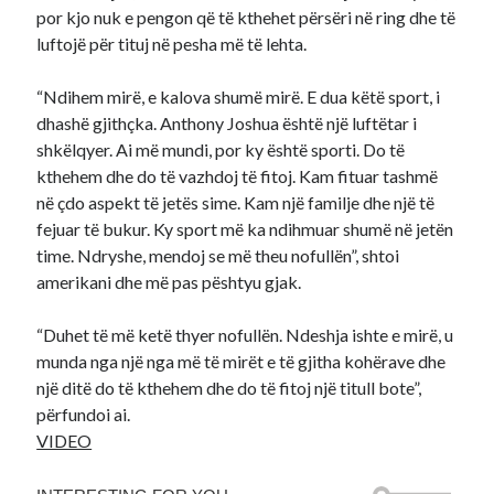
por kjo nuk e pengon që të kthehet përsëri në ring dhe të
luftojë për tituj në pesha më të lehta.
“Ndihem mirë, e kalova shumë mirë. E dua këtë sport, i
dhashë gjithçka. Anthony Joshua është një luftëtar i
shkëlqyer. Ai më mundi, por ky është sporti. Do të
kthehem dhe do të vazhdoj të fitoj. Kam fituar tashmë
në çdo aspekt të jetës sime. Kam një familje dhe një të
fejuar të bukur. Ky sport më ka ndihmuar shumë në jetën
time. Ndryshe, mendoj se më theu nofullën”, shtoi
amerikani dhe më pas pështyu gjak.
“Duhet të më ketë thyer nofullën. Ndeshja ishte e mirë, u
munda nga një nga më të mirët e të gjitha kohërave dhe
një ditë do të kthehem dhe do të fitoj një titull bote”,
përfundoi ai.
VIDEO