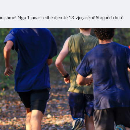
bujshme! Nga 1 janari, edhe djemtë 13-vjeçarë në Shqipëri do të