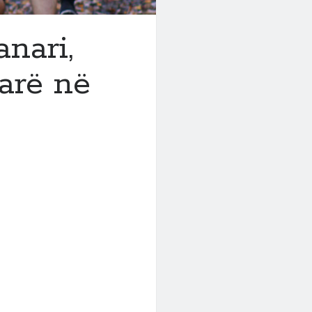
nari,
arë në
ë