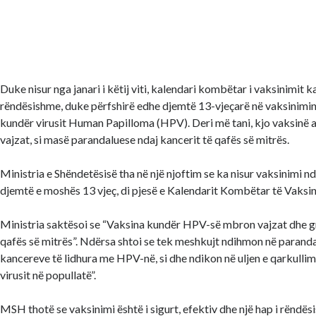
Duke nisur nga janari i këtij viti, kalendari kombëtar i vaksinimit 
rëndësishme, duke përfshirë edhe djemtë 13-vjeçarë në vaksinimi
kundër virusit Human Papilloma (HPV). Deri më tani, kjo vaksinë 
vajzat, si masë parandaluese ndaj kancerit të qafës së mitrës.
Ministria e Shëndetësisë tha në një njoftim se ka nisur vaksinimi 
djemtë e moshës 13 vjeç, di pjesë e Kalendarit Kombëtar të Vaksin
Ministria saktësoi se “Vaksina kundër HPV-së mbron vajzat dhe gr
qafës së mitrës”. Ndërsa shtoi se tek meshkujt ndihmon në parandal
kancereve të lidhura me HPV-në, si dhe ndikon në uljen e qarkullim
virusit në popullatë”.
MSH thotë se vaksinimi është i sigurt, efektiv dhe një hap i rëndësi