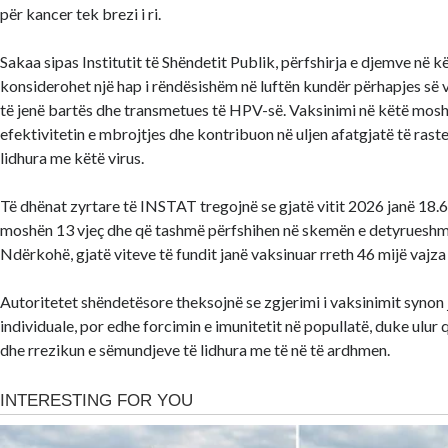
për kancer tek brezi i ri.
Sakaa sipas Institutit të Shëndetit Publik, përfshirja e djemve në 
konsiderohet një hap i rëndësishëm në luftën kundër përhapjes së v
të jenë bartës dhe transmetues të HPV-së. Vaksinimi në këtë mosh
efektivitetin e mbrojtjes dhe kontribuon në uljen afatgjatë të ras
lidhura me këtë virus.
Të dhënat zyrtare të INSTAT tregojnë se gjatë vitit 2026 janë 18
moshën 13 vjeç dhe që tashmë përfshihen në skemën e detyrueshme
Ndërkohë, gjatë viteve të fundit janë vaksinuar rreth 46 mijë vajz
Autoritetet shëndetësore theksojnë se zgjerimi i vaksinimit synon
individuale, por edhe forcimin e imunitetit në popullatë, duke ulur q
dhe rrezikun e sëmundjeve të lidhura me të në të ardhmen.