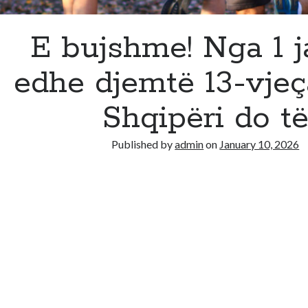
E bujshme! Nga 1 ja
edhe djemtë 13-vjeç
Shqipëri do t
Published by
admin
on
January 10, 2026