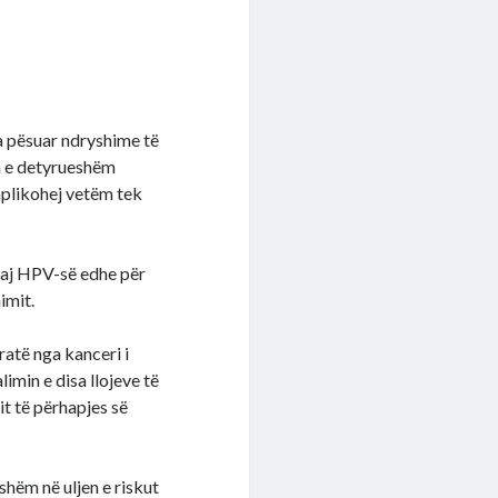
ka pësuar ndryshime të
n e detyrueshëm
aplikohej vetëm tek
ndaj HPV-së edhe për
imit.
atë nga kanceri i
imin e disa llojeve të
it të përhapjes së
shëm në uljen e riskut