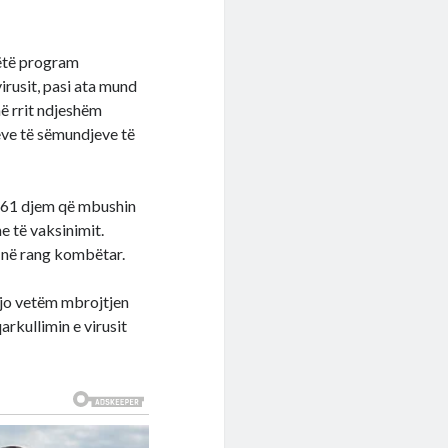
këtë program
irusit, pasi ata mund
ë rrit ndjeshëm
teve të sëmundjeve të
.661 djem që mbushin
 të vaksinimit.
a në rang kombëtar.
 jo vetëm mbrojtjen
arkullimin e virusit