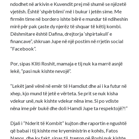
ndodhet në arkivin e Kuvendit prej më shumë se njëzetë
vjetësh. Është ‘shpërblimi’ më i bukur i jetën sime. Me
firmën time në bordero ishte bërë e mundur të ndiheshin
mirë për pak çaste dy njerëz të shquar të këtij kombi.
Dëshmitare është Dafina, drejtorja ‘shpirtakull’ e
financave”, shkruan Jupe në një postim në rrjetin social
“Facebook”.
Por, sipas Kliti Roshit, mamaja e tij nuk ka marrë asnjë
lekë, “pasi nuk kishte nevojë”.
“Lekët janë vënë në emër të Hamdiut dhe ai i ka futur në
xhep, kjo mund të jetë e vërteta. Se prit se nuk kisha
vdekur unë, nuk kishte vdekur nëna ime. Si po vdiste
nëna ime për bukë dhe doli Hamdi Jupe ta respektojë?!”
Djali i “Nderit të Kombit” kujton dhe raportin e ngushtë
që babai i tij kishte me kryeministrin e kohës, Fatos
Nanos, dhe ky fakt, sipas tij, tregon që Roshi nuk kishte