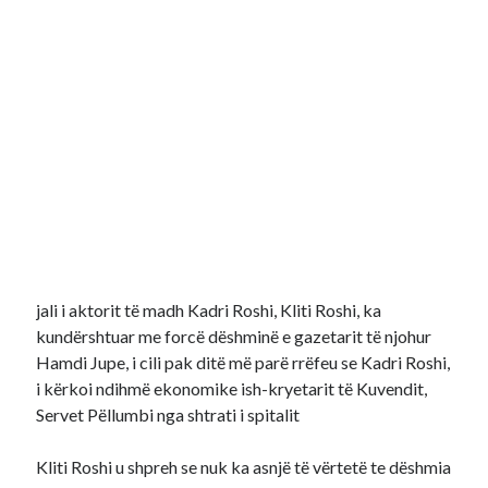
jali i aktorit të madh Kadri Roshi, Kliti Roshi, ka
kundërshtuar me forcë dëshminë e gazetarit të njohur
Hamdi Jupe, i cili pak ditë më parë rrëfeu se Kadri Roshi,
i kërkoi ndihmë ekonomike ish-kryetarit të Kuvendit,
Servet Pëllumbi nga shtrati i spitalit
Kliti Roshi u shpreh se nuk ka asnjë të vërtetë te dëshmia