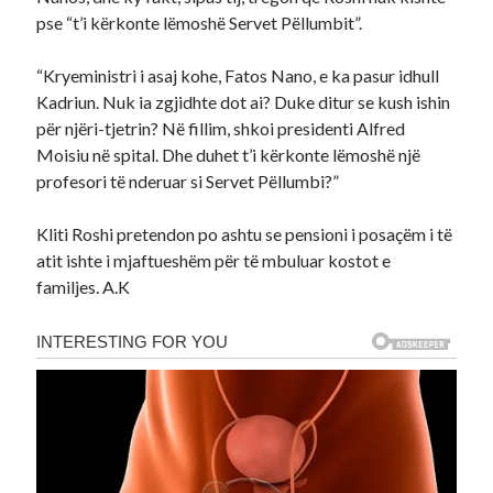
pse “t’i kërkonte lëmoshë Servet Pëllumbit”.
“Kryeministri i asaj kohe, Fatos Nano, e ka pasur idhull
Kadriun. Nuk ia zgjidhte dot ai? Duke ditur se kush ishin
për njëri-tjetrin? Në fillim, shkoi presidenti Alfred
Moisiu në spital. Dhe duhet t’i kërkonte lëmoshë një
profesori të nderuar si Servet Pëllumbi?”
Kliti Roshi pretendon po ashtu se pensioni i posaçëm i të
atit ishte i mjaftueshëm për të mbuluar kostot e
familjes. A.K