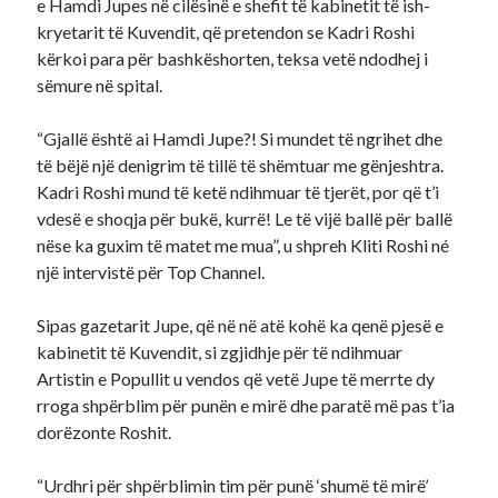
e Hamdi Jupes në cilësinë e shefit të kabinetit të ish-
kryetarit të Kuvendit, që pretendon se Kadri Roshi
kërkoi para për bashkëshorten, teksa vetë ndodhej i
sëmure në spital.
“Gjallë është ai Hamdi Jupe?! Si mundet të ngrihet dhe
të bëjë një denigrim të tillë të shëmtuar me gënjeshtra.
Kadri Roshi mund të ketë ndihmuar të tjerët, por që t’i
vdesë e shoqja për bukë, kurrë! Le të vijë ballë për ballë
nëse ka guxim të matet me mua”, u shpreh Kliti Roshi né
një intervistë për Top Channel.
Sipas gazetarit Jupe, që në në atë kohë ka qenë pjesë e
kabinetit të Kuvendit, si zgjidhje për të ndihmuar
Artistin e Popullit u vendos që vetë Jupe të merrte dy
rroga shpërblim për punën e mirë dhe paratë më pas t’ia
dorëzonte Roshit.
“Urdhri për shpërblimin tim për punë ‘shumë të mirë’