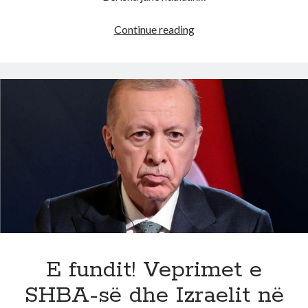
E
Continue reading
bujshme/
Vila
e
Enverit,
merr
flakë
godina!
Raportohet
për
njerëz
brenda
saj
E fundit! Veprimet e
SHBA-së dhe Izraelit në