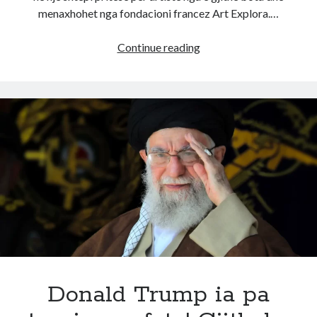
menaxhohet nga fondacioni francez Art Explora.…
Artistët
Continue reading
e
famshëm
ngelën
të
bllokuar
në
vilën
e
Enver
Hoxhës,
u
kapën
nga
molotovët
Donald Trump ia pa
e