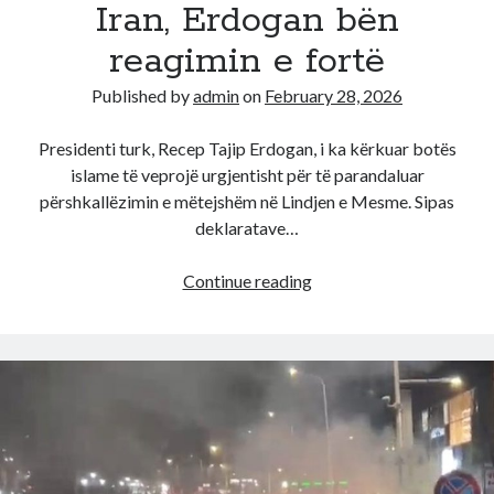
Iran, Erdogan bën
reagimin e fortë
Published by
admin
on
February 28, 2026
Presidenti turk, Recep Tajip Erdogan, i ka kërkuar botës
islame të veprojë urgjentisht për të parandaluar
përshkallëzimin e mëtejshëm në Lindjen e Mesme. Sipas
deklaratave…
E
Continue reading
fundit!
Veprimet
e
SHBA-
së
dhe
Izraelit
në