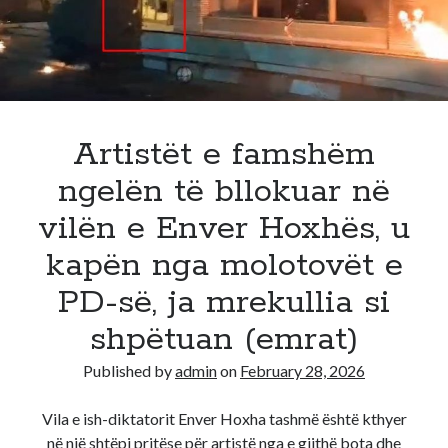
Berisha
:
Kush
i
futi
të
Artistët e famshëm
huajt
ngelën të bllokuar në
te
vila
vilën e Enver Hoxhës, u
e
kapën nga molotovët e
Enverit
PD-së, ja mrekullia si
shpëtuan (emrat)
Published by
admin
on
February 28, 2026
Vila e ish-diktatorit Enver Hoxha tashmë është kthyer
në një shtëpi pritëse për artistë nga e gjithë bota dhe