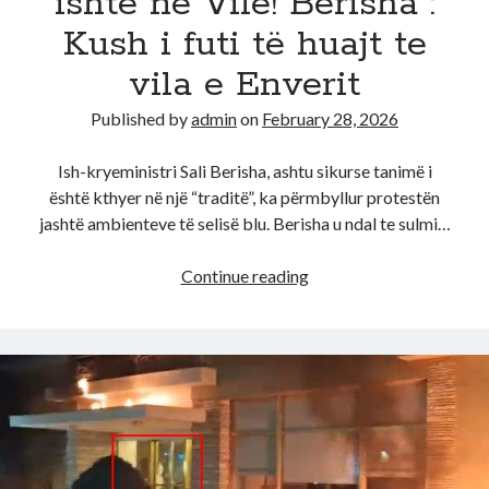
ishte në Vilë! Berisha :
ka
Kush i futi të huajt te
vdekur!
vila e Enverit
Published by
admin
on
February 28, 2026
Ish-kryeministri Sali Berisha, ashtu sikurse tanimë i
është kthyer në një “traditë”, ka përmbyllur protestën
jashtë ambienteve të selisë blu. Berisha u ndal te sulmi…
Agjentë
Continue reading
të
infiltruar
mashtruan
që
Rama
ishte
në
Vilë!