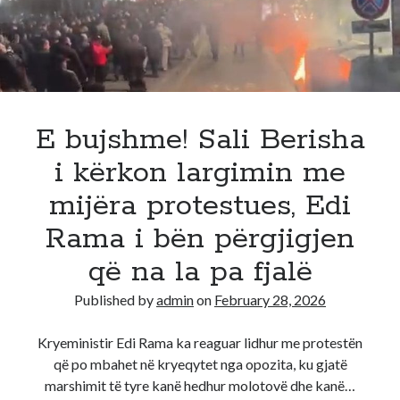
Iran,
Erdogan
bën
reagimin
e
fortë
E bujshme! Sali Berisha
i kërkon largimin me
mijëra protestues, Edi
Rama i bën përgjigjen
që na la pa fjalë
Published by
admin
on
February 28, 2026
Kryeministir Edi Rama ka reaguar lidhur me protestën
që po mbahet në kryeqytet nga opozita, ku gjatë
marshimit të tyre kanë hedhur molotovë dhe kanë…