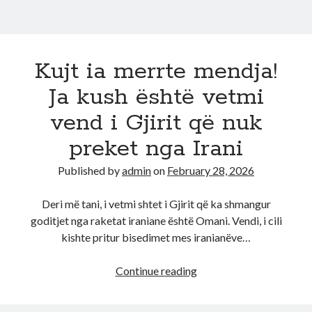
Kujt ia merrte mendja!
Ja kush është vetmi
vend i Gjirit që nuk
preket nga Irani
Published by
admin
on
February 28, 2026
Deri më tani, i vetmi shtet i Gjirit që ka shmangur
goditjet nga raketat iraniane është Omani. Vendi, i cili
kishte pritur bisedimet mes iranianëve…
Kujt
Continue reading
ia
merrte