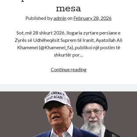
mesa
Published by
admin
on
February 28, 2026
Sot, më 28 shkurt 2026, llogaria zyrtare persiane e
Zyrës së Udhëheqësit Suprem të Iranit, Ayatollah Ali
Khamenei (@Khamenei_fa), publikoi një postim të
shkurtër por…
“Në
Continue reading
emër
të
Hajdarit…”
Pasi
u
konfirmua
i
vdekur,
vjen