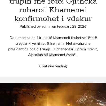
trupin me foto! Gjithcka
PD-
së,
mbaroi! Khamenei
ja
konfirmohet i vdekur
mrekullia
si
Published by
admin
on
February 28, 2026
shpëtuan
(emrat)
Dokumentacioni i trupit të Khameneit thuhet se i është
treguar kryeministrit Benjamin Netanyahu dhe
presidentit Donald Trump… Udhëheqësi Suprem i Iranit,
Ajatollah Ali Khamenei, është…
Donald
Continue reading
Trump
ia
pa
trupin
me
foto!
Gjithcka