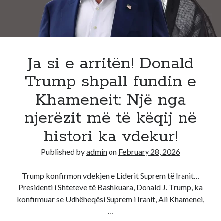
reagimi
i
bujshëm
misterioz
në
Ja si e arritën! Donald
X
Trump shpall fundin e
i
profilit
Khameneit: Një nga
të
njerëzit më të këqij në
Khameneit!
mesa
histori ka vdekur!
Published by
admin
on
February 28, 2026
Trump konfirmon vdekjen e Liderit Suprem të Iranit…
Presidenti i Shteteve të Bashkuara, Donald J. Trump, ka
konfirmuar se Udhëheqësi Suprem i Iranit, Ali Khamenei,
…