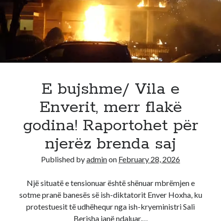
mbaroi!
Khamenei
konfirmohet
i
vdekur
E bujshme/ Vila e
Enverit, merr flakë
godina! Raportohet për
njerëz brenda saj
Published by
admin
on
February 28, 2026
Një situatë e tensionuar është shënuar mbrëmjen e
sotme pranë banesës së ish-diktatorit Enver Hoxha, ku
protestuesit të udhëhequr nga ish-kryeministri Sali
Berisha janë ndaluar.…