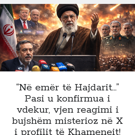
mendja!
Ja
kush
është
vetmi
vend
i
Gjirit
që
nuk
preket
nga
“Në emër të Hajdarit…”
Irani
Pasi u konfirmua i
vdekur, vjen reagimi i
bujshëm misterioz në X
i profilit të Khameneit!