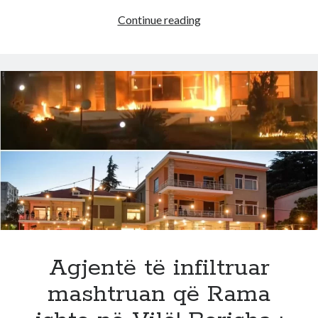
Ja
Continue reading
si
e
arritën!
Donald
Trump
shpall
fundin
e
Khameneit:
Një
nga
njerëzit
më
të
Agjentë të infiltruar
këqij
mashtruan që Rama
në
histori