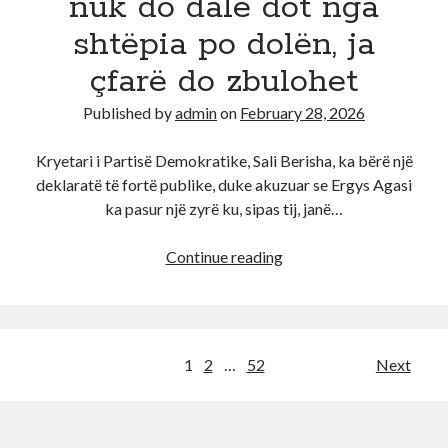
nuk do dalë dot nga
pa
shtëpia po dolën, ja
fjalë
çfarë do zbulohet
Published by
admin
on
February 28, 2026
Kryetari i Partisë Demokratike, Sali Berisha, ka bërë një
deklaratë të fortë publike, duke akuzuar se Ergys Agasi
ka pasur një zyrë ku, sipas tij, janë…
Agasi
Continue reading
ka
një
kamion
me
Posts
1
2
…
52
Next
video!
pagination
Berisha:
Rama
nuk