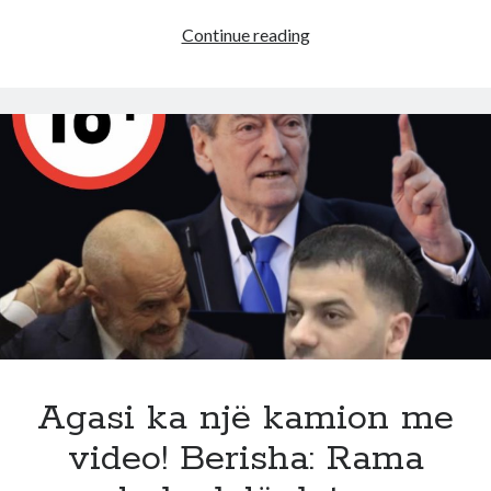
E
Continue reading
bujshme!
Sali
Berisha
i
kërkon
largimin
me
mijëra
protestues,
Edi
Rama
i
bën
përgjigjen
Agasi ka një kamion me
që
video! Berisha: Rama
na
la