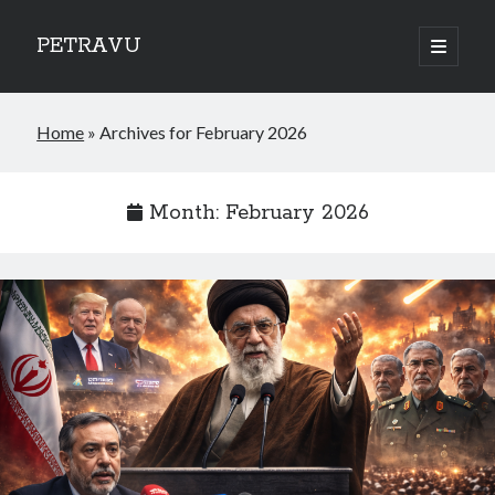
PETRAVU
open
primary
Sidebar
menu
Categories
Home
»
Archives for February 2026
Bank
Credit Cards
Uncategorized
Month:
February 2026
World