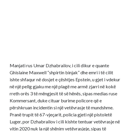
Manjati rus Umar Dzhabrailov, i cili dikur e quante
Ghislaine Maxwell “shpirtin binjak” dhe emri i të cilit
ishte shfaqur në dosjet e çështjes Epstein, u gjet i vdekur
në një pellg gjaku me një plagë me armë zjarri në kokë
rreth orës 3 të mëngjesit të së hënës, sipas medias ruse
Kommersant, duke cituar burime policore që e
përshkruan incidentin si një vetëvrasje të mundshme.
Pranë trupit të 67-vjeçarit, policia gjeti një pistoletë
Luger, por Dzhabrailov i cili kishte tentuar vetëvrasje në
vitin 2020 nuk la një shënim vetëvrasjeje, sipas të