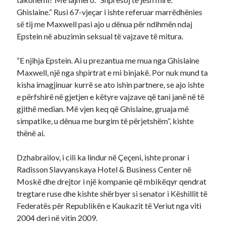
Ghislaine.” Rusi 67-vjeçar i ishte referuar marrëdhënies
së tij me Maxwell pasi ajo u dënua për ndihmën ndaj
Epstein në abuzimin seksual të vajzave të mitura.
“E njihja Epstein. Ai u prezantua me mua nga Ghislaine
Maxwell, një nga shpirtrat e mi binjakë. Por nuk mund ta
kisha imagjinuar kurrë se ato ishin partnere, se ajo ishte
e përfshirë në gjetjen e këtyre vajzave që tani janë në të
gjithë median. Më vjen keq që Ghislaine, gruaja më
simpatike, u dënua me burgim të përjetshëm”, kishte
thënë ai.
Dzhabrailov, i cili ka lindur në Çeçeni, ishte pronar i
Radisson Slavyanskaya Hotel & Business Center në
Moskë dhe drejtor i një kompanie që mbikëqyr qendrat
tregtare ruse dhe kishte shërbyer si senator i Këshillit të
Federatës për Republikën e Kaukazit të Veriut nga viti
2004 deri në vitin 2009.