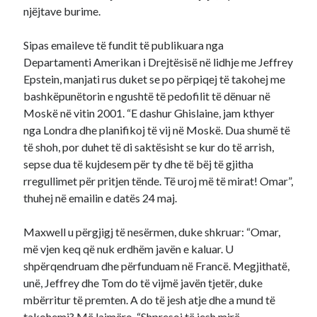
njëjtave burime.
Sipas emaileve të fundit të publikuara nga
Departamenti Amerikan i Drejtësisë në lidhje me Jeffrey
Epstein, manjati rus duket se po përpiqej të takohej me
bashkëpunëtorin e ngushtë të pedofilit të dënuar në
Moskë në vitin 2001. “E dashur Ghislaine, jam kthyer
nga Londra dhe planifikoj të vij në Moskë. Dua shumë të
të shoh, por duhet të di saktësisht se kur do të arrish,
sepse dua të kujdesem për ty dhe të bëj të gjitha
rregullimet për pritjen tënde. Të uroj më të mirat! Omar”,
thuhej në emailin e datës 24 maj.
Maxwell u përgjigj të nesërmen, duke shkruar: “Omar,
më vjen keq që nuk erdhëm javën e kaluar. U
shpërqendruam dhe përfunduam në Francë. Megjithatë,
unë, Jeffrey dhe Tom do të vijmë javën tjetër, duke
mbërritur të premten. A do të jesh atje dhe a mund të
takohemi? Më lajmëro. “Shpresoj të jesh mirë.