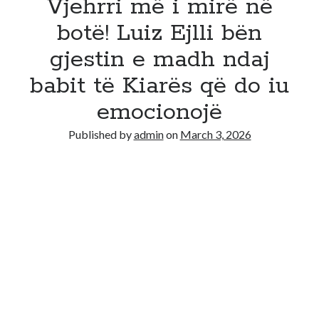
Vjehrri më i mirë në
botë! Luiz Ejlli bën
gjestin e madh ndaj
babit të Kiarës që do iu
emocionojë
Published by
admin
on
March 3, 2026