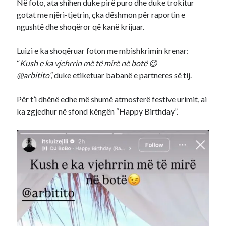
Në foto, ata shihen duke pirë puro dhe duke trokitur
gotat me njëri-tjetrin, çka dëshmon për raportin e
ngushtë dhe shoqëror që kanë krijuar.
Luizi e ka shoqëruar foton me mbishkrimin krenar:
“
Kush e ka vjehrrin më të mirë në botë 😉
@arbitito”,
duke etiketuar babanë e partneres së tij.
Për t’i dhënë edhe më shumë atmosferë festive urimit, ai
ka zgjedhur në sfond këngën “Happy Birthday”.