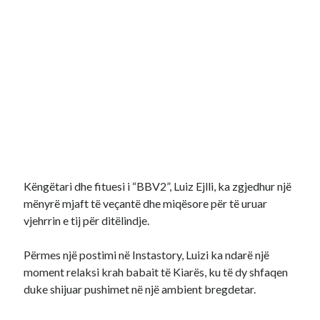
Këngëtari dhe fituesi i “BBV2”, Luiz Ejlli, ka zgjedhur një
mënyrë mjaft të veçantë dhe miqësore për të uruar
vjehrrin e tij për ditëlindje.
Përmes një postimi në Instastory, Luizi ka ndarë një
moment relaksi krah babait të Kiarës, ku të dy shfaqen
duke shijuar pushimet në një ambient bregdetar.