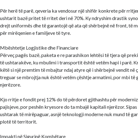
Për herë të parë, qeveria ka vendosur një shifër konkrete për rritj
ushtarit bazë pritet të rritet deri në 70%. Ky ndryshim drastik syno
drejt uniformës dhe të garantojë që ata që shërbejnë në front, të
për mirëqenien e familjeve të tyre.
Mbështetje Logjistike dhe Financiare
Përveç pagës bazë, paketa e re parashikon lehtësi të tjera që prek
të ushtarakëve, ku mbulimi i transportit është vetëm hapi i parë. Kr
këtë si një premtim të mbajtur ndaj atyre që i shërbejnë vendit në 
treguar se mbrojtja nuk është vetëm çështje armatimi, por mbi të g
njerëzore.
Kjo rritje e fondit prej 12% do të përdoret gjithashtu për moderni
pajisjeve, por peshën kryesore do ta mbajë kapitali njerëzor. Sipas
ushtarak të mirëpaguar, asnjë teknologji moderne nuk mund të gar
plotë të territorit.
Impakti në Sigurinë Kombëtare