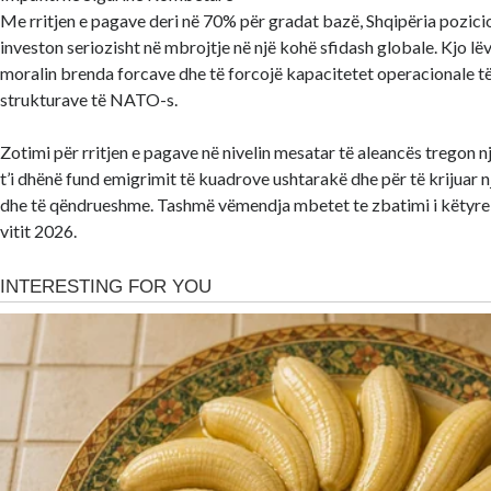
Me rritjen e pagave deri në 70% për gradat bazë, Shqipëria pozici
investon seriozisht në mbrojtje në një kohë sfidash globale. Kjo lëvi
moralin brenda forcave dhe të forcojë kapacitetet operacionale t
strukturave të NATO-s.
Zotimi për rritjen e pagave në nivelin mesatar të aleancës tregon n
t’i dhënë fund emigrimit të kuadrove ushtarakë dhe për të krijuar n
dhe të qëndrueshme. Tashmë vëmendja mbetet te zbatimi i këtyre 
vitit 2026.