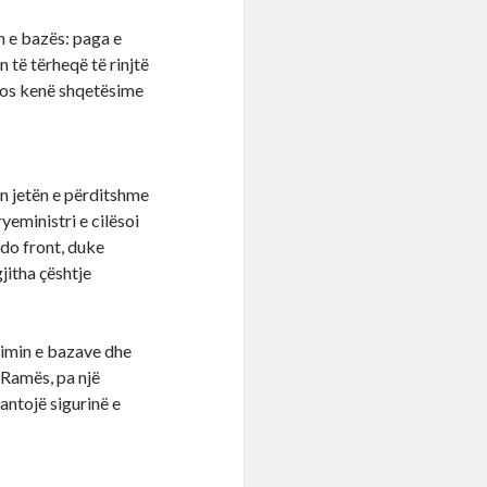
en e bazës: paga e
n të tërheqë të rinjtë
 mos kenë shqetësime
in jetën e përditshme
yeministri e cilësoi
çdo front, duke
jitha çështje
zimin e bazave dhe
 Ramës, pa një
antojë sigurinë e