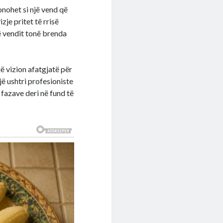
onohet si një vend që
zje pritet të rrisë
ë vendit tonë brenda
jë vizion afatgjatë për
jë ushtri profesioniste
fazave deri në fund të