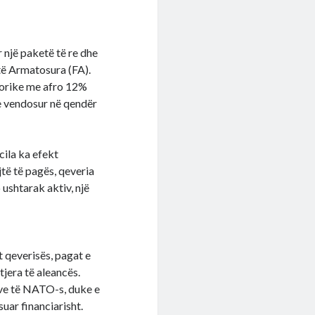
r një paketë të re dhe
të Armatosura (FA).
istorike me afro 12%
 vendosur në qendër
cila ka efekt
jtë të pagës, qeveria
 ushtarak aktiv, një
t qeverisës, pagat e
jera të aleancës.
eve të NATO-s, duke e
uar financiarisht.