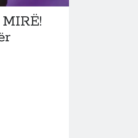
 MIRË!
ër