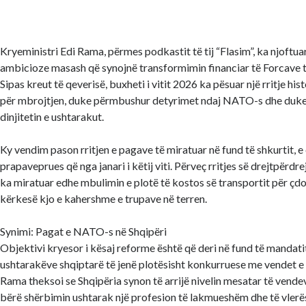
Kryeministri Edi Rama, përmes podkastit të tij “Flasim”, ka njoftua
ambicioze masash që synojnë transformimin financiar të Forcave 
Sipas kreut të qeverisë, buxheti i vitit 2026 ka pësuar një rritje h
për mbrojtjen, duke përmbushur detyrimet ndaj NATO-s dhe duke
dinjitetin e ushtarakut.
Ky vendim pason rritjen e pagave të miratuar në fund të shkurtit, e 
prapaveprues që nga janari i këtij viti. Përveç rritjes së drejtpërdre
ka miratuar edhe mbulimin e plotë të kostos së transportit për çdo
kërkesë kjo e kahershme e trupave në terren.
Synimi: Pagat e NATO-s në Shqipëri
Objektivi kryesor i kësaj reforme është që deri në fund të mandati
ushtarakëve shqiptarë të jenë plotësisht konkurruese me vendet e t
Rama theksoi se Shqipëria synon të arrijë nivelin mesatar të vend
bërë shërbimin ushtarak një profesion të lakmueshëm dhe të vlerës