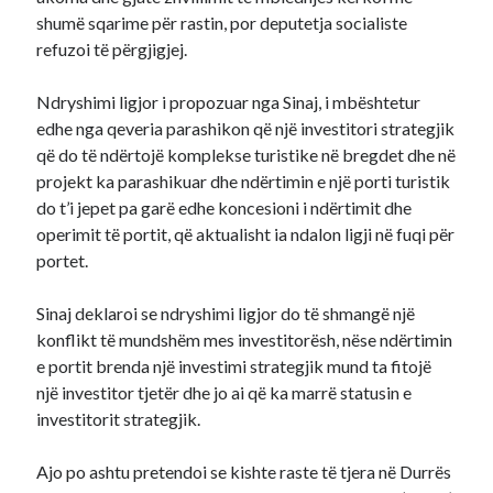
shumë sqarime për rastin, por deputetja socialiste
refuzoi të përgjigjej.
Ndryshimi ligjor i propozuar nga Sinaj, i mbështetur
edhe nga qeveria parashikon që një investitori strategjik
që do të ndërtojë komplekse turistike në bregdet dhe në
projekt ka parashikuar dhe ndërtimin e një porti turistik
do t’i jepet pa garë edhe koncesioni i ndërtimit dhe
operimit të portit, që aktualisht ia ndalon ligji në fuqi për
portet.
Sinaj deklaroi se ndryshimi ligjor do të shmangë një
konflikt të mundshëm mes investitorësh, nëse ndërtimin
e portit brenda një investimi strategjik mund ta fitojë
një investitor tjetër dhe jo ai që ka marrë statusin e
investitorit strategjik.
Ajo po ashtu pretendoi se kishte raste të tjera në Durrës