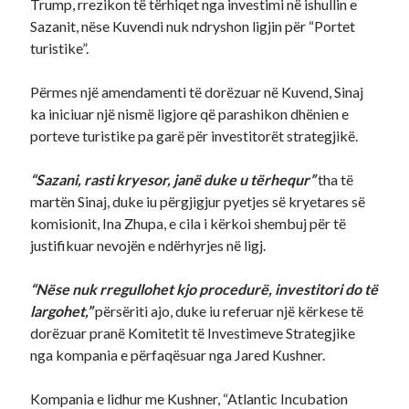
Trump, rrezikon të tërhiqet nga investimi në ishullin e
Sazanit, nëse Kuvendi nuk ndryshon ligjin për “Portet
turistike”.
Përmes një amendamenti të dorëzuar në Kuvend, Sinaj
ka iniciuar një nismë ligjore që parashikon dhënien e
porteve turistike pa garë për investitorët strategjikë.
“Sazani, rasti kryesor, janë duke u tërhequr”
tha të
martën Sinaj, duke iu përgjigjur pyetjes së kryetares së
komisionit, Ina Zhupa, e cila i kërkoi shembuj për të
justifikuar nevojën e ndërhyrjes në ligj.
“Nëse nuk rregullohet kjo procedurë, investitori do të
largohet,”
përsëriti ajo, duke iu referuar një kërkese të
dorëzuar pranë Komitetit të Investimeve Strategjike
nga kompania e përfaqësuar nga Jared Kushner.
Kompania e lidhur me Kushner, “Atlantic Incubation