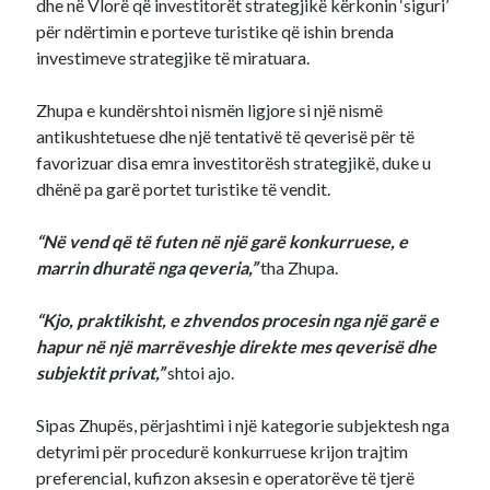
dhe në Vlorë që investitorët strategjikë kërkonin ‘siguri’
për ndërtimin e porteve turistike që ishin brenda
investimeve strategjike të miratuara.
Zhupa e kundërshtoi nismën ligjore si një nismë
antikushtetuese dhe një tentativë të qeverisë për të
favorizuar disa emra investitorësh strategjikë, duke u
dhënë pa garë portet turistike të vendit.
“Në vend që të futen në një garë konkurruese, e
marrin dhuratë nga qeveria,”
tha Zhupa.
“Kjo, praktikisht, e zhvendos procesin nga një garë e
hapur në një marrëveshje direkte mes qeverisë dhe
subjektit privat,”
shtoi ajo.
Sipas Zhupës, përjashtimi i një kategorie subjektesh nga
detyrimi për procedurë konkurruese krijon trajtim
preferencial, kufizon aksesin e operatorëve të tjerë