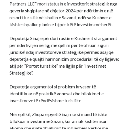
Partners LLC” mori statusin e investitorit strategjik nga
qeveria shqiptare në dhjetor 2024 për ndërtimin e një
resorti turistik në ishullin e Sazanit, ndërsa Kushner e
kishte shpallur planin e tij për këtë investim më herët.
Deputetja Sinaj e përdori rastin e Kushnerit si argument
për ndërhyrjen në ligj me qëllim për të ofruar ‘siguri
juridike’ ndaj investitorëve strategjikë përmes asaj që
deputetja e quajti ‘harmonizim procedurial’ të dy ligjeve;
atij për “Portet turistike” me ligjin për “Investimet
Strategjike”.
Deputetja argumentoi si problem kryesor të
identifikuar në praktikë vonesat dhe bllokimet e
investimeve të rëndësishme turistike.
Në replikë, Zhupa e pyeti Sinajn se si mund të ishte
bllokuar investimi në Sazan, kur ai nuk kishte nisur
akoma dhe gjatë zhvillimit të mbledhjes kërkoi më