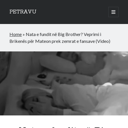
PETRAVU
open
primary
Sidebar
menu
Categories
Home
»
Nata e fundit në Big Brother? Veprimi i
Bank
Brikenës për Mateon prek zemrat e fansave (Video)
Credit Cards
Uncategorized
World