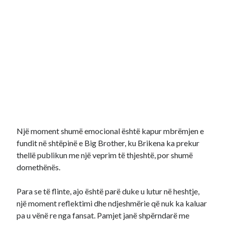
Një moment shumë emocional është kapur mbrëmjen e
fundit në shtëpinë e Big Brother, ku Brikena ka prekur
thellë publikun me një veprim të thjeshtë, por shumë
domethënës.
Para se të flinte, ajo është parë duke u lutur në heshtje,
një moment reflektimi dhe ndjeshmërie që nuk ka kaluar
pa u vënë re nga fansat. Pamjet janë shpërndarë me