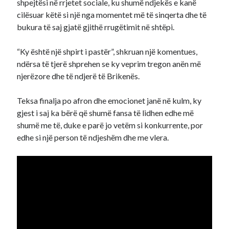
shpejtësi në rrjetet sociale, ku shumë ndjekës e kanë
cilësuar këtë si një nga momentet më të sinqerta dhe të
bukura të saj gjatë gjithë rrugëtimit në shtëpi.
“Ky është një shpirt i pastër”, shkruan një komentues,
ndërsa të tjerë shprehen se ky veprim tregon anën më
njerëzore dhe të ndjerë të Brikenës.
Teksa finalja po afron dhe emocionet janë në kulm, ky
gjest i saj ka bërë që shumë fansa të lidhen edhe më
shumë me të, duke e parë jo vetëm si konkurrente, por
edhe si një person të ndjeshëm dhe me vlera.
Video
Player