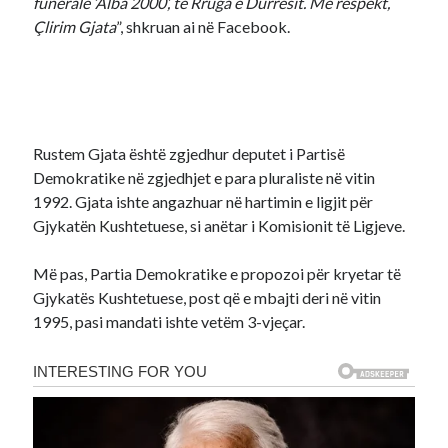
funerale ‘Alba 2000’, te Rruga e Durrësit. Me respekt,
Çlirim Gjata
”, shkruan ai në Facebook.
Rustem Gjata është zgjedhur deputet i Partisë
Demokratike në zgjedhjet e para pluraliste në vitin
1992. Gjata ishte angazhuar në hartimin e ligjit për
Gjykatën Kushtetuese, si anëtar i Komisionit të Ligjeve.
Më pas, Partia Demokratike e propozoi për kryetar të
Gjykatës Kushtetuese, post që e mbajti deri në vitin
1995, pasi mandati ishte vetëm 3-vjeçar.