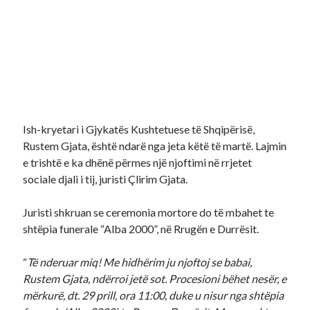
Ish-kryetari i Gjykatës Kushtetuese të Shqipërisë,
Rustem Gjata, është ndarë nga jeta këtë të martë. Lajmin
e trishtë e ka dhënë përmes një njoftimi në rrjetet
sociale djali i tij, juristi Çlirim Gjata.
Juristi shkruan se ceremonia mortore do të mbahet te
shtëpia funerale “Alba 2000”, në Rrugën e Durrësit.
“
Të nderuar miq! Me hidhërim ju njoftoj se babai,
Rustem Gjata, ndërroi jetë sot. Procesioni bëhet nesër, e
mërkurë, dt. 29 prill, ora 11:00, duke u nisur nga shtëpia