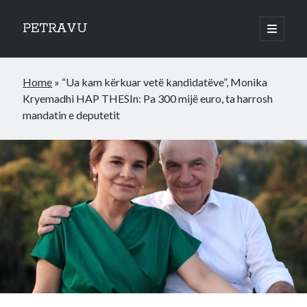
PETRAVU
open
primary
Sidebar
menu
Categories
Home
»
“Ua kam kërkuar vetë kandidatëve”, Monika
Bank
Kryemadhi HAP THESIn: Pa 300 mijë euro, ta harrosh
Credit Cards
mandatin e deputetit
Uncategorized
World