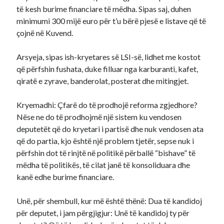
të kesh burime financiare të mëdha. Sipas saj, duhen
minimumi 300 mijë euro për t’u bërë pjesë e listave që të
çojnë në Kuvend.
Arsyeja, sipas ish-kryetares së LSI-së, lidhet me kostot
që përfshin fushata, duke filluar nga karburanti, kafet,
qiratë e zyrave, banderolat, posterat dhe mitingjet.
Kryemadhi: Çfarë do të prodhojë reforma zgjedhore?
Nëse ne do të prodhojmë një sistem ku vendosen
deputetët që do kryetari i partisë dhe nuk vendosen ata
që do partia, kjo është një problem tjetër, sepse nuk i
përfshin dot të rinjtë në politikë përballë “bishave” të
mëdha të politikës, të cilat janë të konsoliduara dhe
kanë edhe burime financiare.
Unë, për shembull, kur më është thënë: Dua të kandidoj
për deputet, i jam përgjigjur: Unë të kandidoj ty për