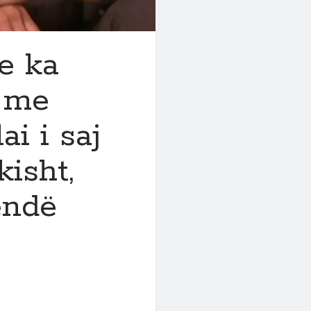
e ka
n me
ai i saj
kisht,
ëndë