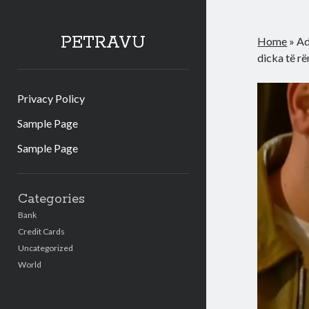
PETRAVU
Home
»
Ad
dicka të r
Privacy Policy
Sample Page
Sample Page
Sidebar
Categories
Bank
Credit Cards
Uncategorized
World