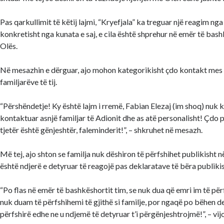
Pas qarkullimit të këtij lajmi, “Kryefjala” ka treguar një reagim nga
konkretisht nga kunata e saj, e cila është shprehur në emër të bashk
Olës.
Në mesazhin e dërguar, ajo mohon kategorikisht çdo kontakt mes 
familjarëve të tij.
“Përshëndetje! Ky është lajm i rremë, Fabian Elezaj (im shoq) nuk 
kontaktuar asnjë familjar të Adionit dhe as atë personalisht! Çdo
tjetër është gënjeshtër, faleminderit!”, – shkruhet në mesazh.
Më tej, ajo shton se familja nuk dëshiron të përfshihet publikisht në
është ndjerë e detyruar të reagojë pas deklaratave të bëra publikis
“Po flas në emër të bashkëshortit tim, se nuk dua që emri im të për
nuk duam të përfshihemi të gjithë si familje, por ngaqë po bëhen d
përfshirë edhe ne u ndjemë të detyruar t’i përgënjeshtrojmë!”, – vij