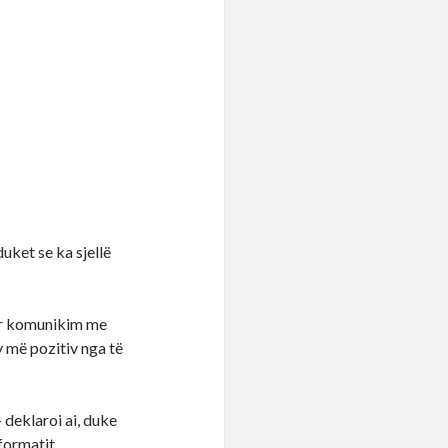
uket se ka sjellë
tur komunikim me
y më pozitiv nga të
 deklaroi ai, duke
formatit.