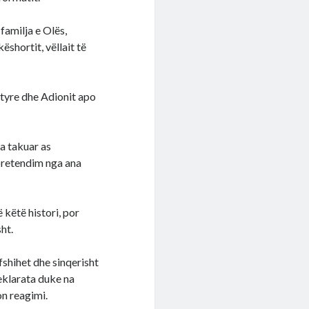
 familja e Olës,
ëshortit, vëllait të
tyre dhe Adionit apo
ka takuar as
 pretendim nga ana
 këtë histori, por
ht.
fshihet dhe sinqerisht
eklarata duke na
on reagimi.