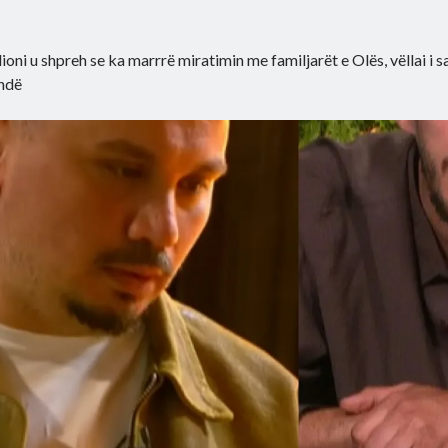
ioni u shpreh se ka marrrë miratimin me familjarët e Olës, vëllai i sa
ëndë