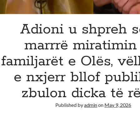
Adioni u shpreh s
marrrë miratimi
familjarët e Olës, vëll
e nxjerr bllof publi
zbulon dicka të r
Published by
admin
on
May 9, 2026