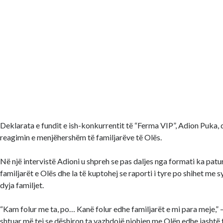
Deklarata e fundit e ish-konkurrentit të “Ferma VIP”, Adion Puka, d
reagimin e menjëhershëm të familjarëve të Olës.
Në një intervistë Adioni u shpreh se pas daljes nga formati ka pa
familjarët e Olës dhe la të kuptohej se raporti i tyre po shihet me s
dyja familjet.
“Kam folur me ta, po… Kanë folur edhe familjarët e mi para meje,” –
shtuar më tej se dëshiron ta vazhdojë njohjen me Olën edhe jashtë 