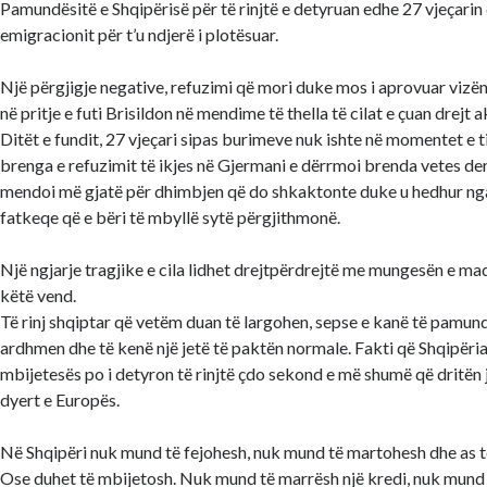
Pamundësitë e Shqipërisë për të rinjtë e detyruan edhe 27 vjeçarin 
emigracionit për t’u ndjerë i plotësuar.
Një përgjigje negative, refuzimi që mori duke mos i aprovuar vizën
në pritje e futi Brisildon në mendime të thella të cilat e çuan drejt ak
Ditët e fundit, 27 vjeçari sipas burimeve nuk ishte në momentet e t
brenga e refuzimit të ikjes në Gjermani e dërrmoi brenda vetes der
mendoi më gjatë për dhimbjen që do shkaktonte duke u hedhur nga 
fatkeqe që e bëri të mbyllë sytë përgjithmonë.
Një ngjarje tragjike e cila lidhet drejtpërdrejtë me mungesën e ma
këtë vend.
Të rinj shqiptar që vetëm duan të largohen, sepse e kanë të pamund
ardhmen dhe të kenë një jetë të paktën normale. Fakti që Shqipëria
mbijetesës po i detyron të rinjtë çdo sekond e më shumë që dritën j
dyert e Europës.
Në Shqipëri nuk mund të fejohesh, nuk mund të martohesh dhe as t
Ose duhet të mbijetosh. Nuk mund të marrësh një kredi, nuk mund 