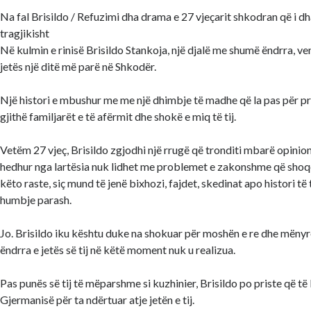
Na fal Brisildo / Refuzimi dha drama e 27 vjeçarit shkodran që i dh
tragjikisht
Në kulmin e rinisë Brisildo Stankoja, një djalë me shumë ëndrra, ven
jetës një ditë më parë në Shkodër.
Një histori e mbushur me me një dhimbje të madhe që la pas për pri
gjithë familjarët e të afërmit dhe shokë e miq të tij.
Vetëm 27 vjeç, Brisildo zgjodhi një rrugë që tronditi mbarë opinionin
hedhur nga lartësia nuk lidhet me problemet e zakonshme që shoq
këto raste, siç mund të jenë bixhozi, fajdet, skedinat apo histori t
humbje parash.
Jo. Brisildo iku kështu duke na shokuar për moshën e re dhe mëny
ëndrra e jetës së tij në këtë moment nuk u realizua.
Pas punës së tij të mëparshme si kuzhinier, Brisildo po priste që të 
Gjermanisë për ta ndërtuar atje jetën e tij.