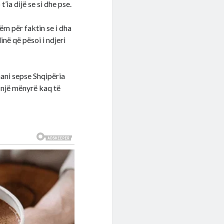
ia dijë se si dhe pse.
ëm për faktin se i dha
në që pësoi i ndjeri
rmani sepse Shqipëria
ë një mënyrë kaq të