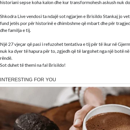
historiani sepse koha kalon dhe kur transformohesh askush nuk do t’
Shkodra Live vendosi ta ndajë sot ngjarjen e Brisildo Stankaj jo vet
fund jetës por për historinë e dhimbshme që mbart dhe për tragjedi
dhe familja e tij.
Një 27 vjeçar që pasi i refuzohet tentativa e tij për të ikur në Gje
nuk ka dyer të hapura për to, zgjedh që të largohet nga një botë n
rëndë.
Sot duhet të themi na fal Brisildo!