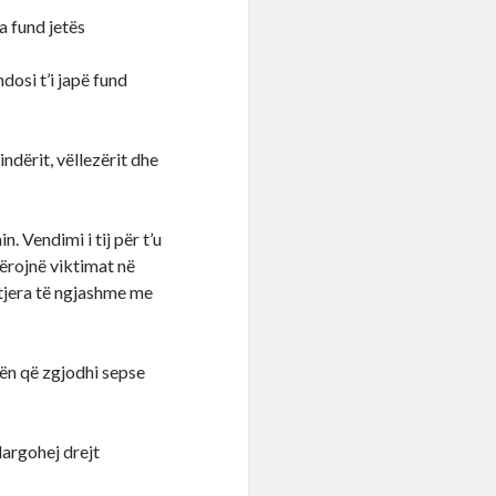
a fund jetës
dosi t’i japë fund
ndërit, vëllezërit dhe
. Vendimi i tij për t’u
ërojnë viktimat në
ë tjera të ngjashme me
rën që zgjodhi sepse
largohej drejt