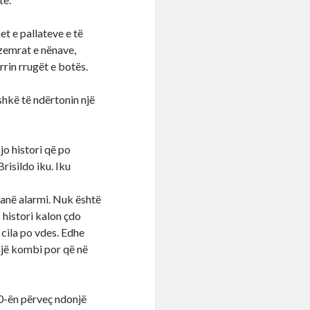
et e pallateve e të
 zemrat e nënave,
rrin rrugët e botës.
shkë të ndërtonin një
jo histori që po
risildo iku. Iku
banë alarmi. Nuk është
jo histori kalon çdo
 cila po vdes. Edhe
 një kombi por që në
0-ën përveç ndonjë