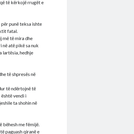
që të kërkojë rrugët e
 për punë teksa ishte
tit fatal.
ij më të mira dhe
i në atë pikë sa nuk
lartësia, hedhje
dhe të shpresës në
ur të ndërtojnë të
 është vendi i
eshile ta shohin në
ë bëhesh me fëmijë.
të paguash qiranë e