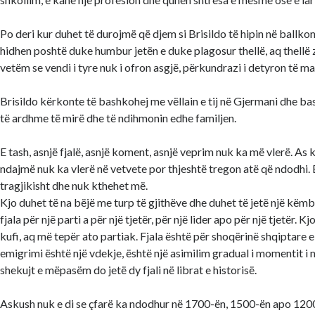
Po deri kur duhet të durojmë që djem si Brisildo të hipin në ballkon
hidhen poshtë duke humbur jetën e duke plagosur thellë, aq thellë
vetëm se vendi i tyre nuk i ofron asgjë, përkundrazi i detyron të ma
Brisildo kërkonte të bashkohej me vëllain e tij në Gjermani dhe ba
të ardhme të mirë dhe të ndihmonin edhe familjen.
E tash, asnjë fjalë, asnjë koment, asnjë veprim nuk ka më vlerë. As k
ndajmë nuk ka vlerë në vetvete por thjeshtë tregon atë që ndodhi. B
tragjikisht dhe nuk kthehet më.
Kjo duhet të na bëjë me turp të gjithëve dhe duhet të jetë një këm
fjala për një parti a për një tjetër, për një lider apo për një tjetër. K
kufi, aq më tepër ato partiak. Fjala është për shoqërinë shqiptare e
emigrimi është një vdekje, është një asimilim gradual i momentit i
shekujt e mëpasëm do jetë dy fjali në librat e historisë.
Askush nuk e di se çfarë ka ndodhur në 1700-ën, 1500-ën apo 120