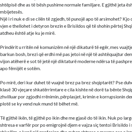
shtëpisë dhe as të bësh pushime normale familjare. E gjithë jeta ës
mbijetesës.
Një i ri nuk e di se cilën të zgjedh, të punojë apo të arsimohet? Kj
vjen e thellohet i detyron brezin e Brisildos që të shohin përtej Shq
atdheu është atje ku je mirë.
Prindërit u rritën në komunizëm në një dikaturë të egër, mes vuajtj
barkun bosh, brezi që erdhi më pas jetoi në një të ashtëquajtur de
vijon atëherë e sot të jetë një diktaturë moderne ndërsa të pashpres
apo fëmijët e sotëm.
Po mirë, deri kur duhet të vuajnë brez pa brez shqiptarët? Pse duh
klasë 30 vjeçare shkatërrimtare e cila kishte në dorë ta bënte Shqi
zhvilluar por zgjodhi rrënimin, përplasjet, krimin e korrupsionin der
plotë se ky vend nuk mund të bëhet më.
Të gjithë ikën, të gjithë po ikin dhe me gjasë do të ikin. Nuk po la
shtresa e varfër por po emigrojnë djem e vajza siç tentoi Brisildo i
shkollim, e kanë një profesion dhe quhen shtresa e mesme ose e lar