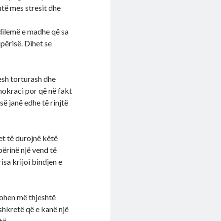
htë mes stresit dhe
o dilemë e madhe që sa
ipërisë. Dihet se
esh torturash dhe
mokraci por që në fakt
ë janë edhe të rinjtë
et të durojnë këtë
përinë një vend të
isa krijoi bindjen e
rgohen më thjeshtë
 shkretë që e kanë një
të.