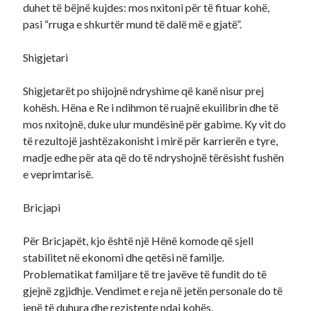
duhet të bëjnë kujdes: mos nxitoni për të fituar kohë,
pasi “rruga e shkurtër mund të dalë më e gjatë”.
Shigjetari
Shigjetarët po shijojnë ndryshime që kanë nisur prej
kohësh. Hëna e Re i ndihmon të ruajnë ekuilibrin dhe të
mos nxitojnë, duke ulur mundësinë për gabime. Ky vit do
të rezultojë jashtëzakonisht i mirë për karrierën e tyre,
madje edhe për ata që do të ndryshojnë tërësisht fushën
e veprimtarisë.
Bricjapi
Për Bricjapët, kjo është një Hënë komode që sjell
stabilitet në ekonomi dhe qetësi në familje.
Problematikat familjare të tre javëve të fundit do të
gjejnë zgjidhje. Vendimet e reja në jetën personale do të
jenë të duhura dhe rezistente ndaj kohës.