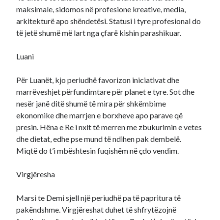
maksimale, sidomos në profesione kreative, media,
arkitekturë apo shëndetësi. Statusi i tyre profesional do
të jetë shumë më lart nga çfarë kishin parashikuar.
Luani
Për Luanët, kjo periudhë favorizon iniciativat dhe
marrëveshjet përfundimtare për planet e tyre. Sot dhe
nesër janë ditë shumë të mira për shkëmbime
ekonomike dhe marrjen e borxheve apo parave që
presin. Hëna e Re i nxit të merren me zbukurimin e vetes
dhe dietat, edhe pse mund të ndihen pak dembelë.
Miqtë do t’i mbështesin fuqishëm në çdo vendim.
Virgjëresha
Marsi te Demi sjell një periudhë pa të papritura të
pakëndshme. Virgjëreshat duhet të shfrytëzojnë