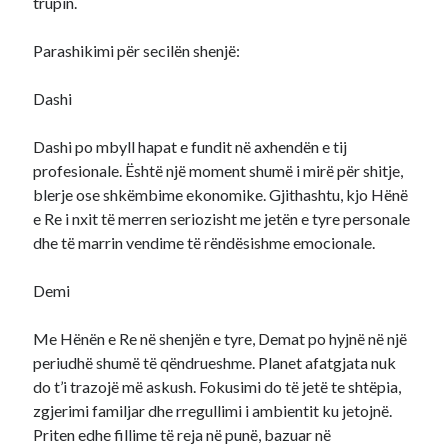
trupin.
Parashikimi për secilën shenjë:
Dashi
Dashi po mbyll hapat e fundit në axhendën e tij
profesionale. Është një moment shumë i mirë për shitje,
blerje ose shkëmbime ekonomike. Gjithashtu, kjo Hënë
e Re i nxit të merren seriozisht me jetën e tyre personale
dhe të marrin vendime të rëndësishme emocionale.
Demi
Me Hënën e Re në shenjën e tyre, Demat po hyjnë në një
periudhë shumë të qëndrueshme. Planet afatgjata nuk
do t’i trazojë më askush. Fokusimi do të jetë te shtëpia,
zgjerimi familjar dhe rregullimi i ambientit ku jetojnë.
Priten edhe fillime të reja në punë, bazuar në