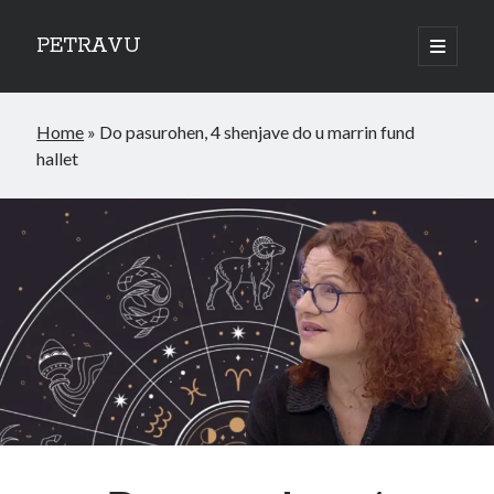
PETRAVU
open
primary
Sidebar
menu
Categories
Home
»
Do pasurohen, 4 shenjave do u marrin fund
Bank
hallet
Credit Cards
Uncategorized
World