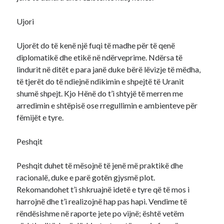
Ujori
Ujorët do të kenë një fuqi të madhe për të qenë
diplomatikë dhe etikë në ndërveprime. Ndërsa të
lindurit në ditët e para janë duke bërë lëvizje të mëdha,
të tjerët do të ndiejnë ndikimin e shpejtë të Uranit
shumë shpejt. Kjo Hënë do t’i shtyjë të merren me
arredimin e shtëpisë ose rregullimin e ambienteve për
fëmijët e tyre.
Peshqit
Peshqit duhet të mësojnë të jenë më praktikë dhe
racionalë, duke e parë gotën gjysmë plot.
Rekomandohet t’i shkruajnë idetë e tyre që të mos i
harrojnë dhe t’i realizojnë hap pas hapi. Vendime të
rëndësishme në raporte jete po vijnë; është vetëm