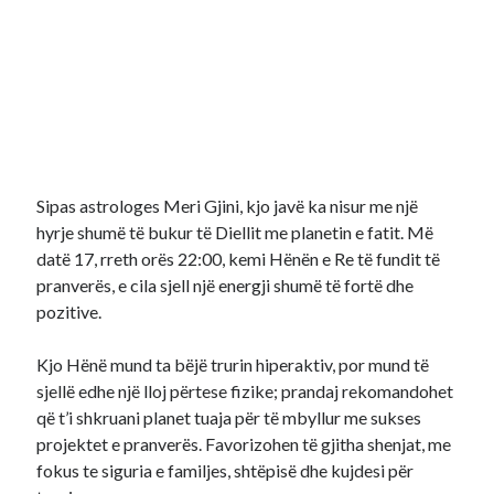
Sipas astrologes Meri Gjini, kjo javë ka nisur me një
hyrje shumë të bukur të Diellit me planetin e fatit. Më
datë 17, rreth orës 22:00, kemi Hënën e Re të fundit të
pranverës, e cila sjell një energji shumë të fortë dhe
pozitive.
Kjo Hënë mund ta bëjë trurin hiperaktiv, por mund të
sjellë edhe një lloj përtese fizike; prandaj rekomandohet
që t’i shkruani planet tuaja për të mbyllur me sukses
projektet e pranverës. Favorizohen të gjitha shenjat, me
fokus te siguria e familjes, shtëpisë dhe kujdesi për