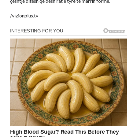
çështje ditësh që dëshirat e tyre të marrin formë.
/vizionplus.tv