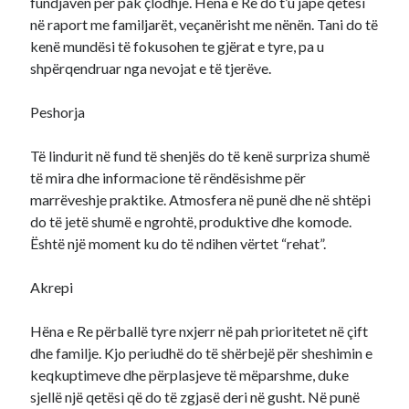
fundjavën për pak çlodhje. Hëna e Re do t’u japë qetësi
në raport me familjarët, veçanërisht me nënën. Tani do të
kenë mundësi të fokusohen te gjërat e tyre, pa u
shpërqendruar nga nevojat e të tjerëve.
Peshorja
Të lindurit në fund të shenjës do të kenë surpriza shumë
të mira dhe informacione të rëndësishme për
marrëveshje praktike. Atmosfera në punë dhe në shtëpi
do të jetë shumë e ngrohtë, produktive dhe komode.
Është një moment ku do të ndihen vërtet “rehat”.
Akrepi
Hëna e Re përballë tyre nxjerr në pah prioritetet në çift
dhe familje. Kjo periudhë do të shërbejë për sheshimin e
keqkuptimeve dhe përplasjeve të mëparshme, duke
sjellë një qetësi që do të zgjasë deri në gusht. Në punë