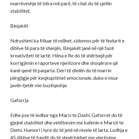
marrëveshje të bëra më parë, të cilat do të sjellin
stabilitet.
Binjakët
Ndryshimi ka filluar të ndihet, sidomos për të lindurit e
ditëve të para të shenjës. Binjakët janë në një fazë
kreativiteti të lartë. Hëna e Re do të shërbejë për
korrigjimin e raporteve njerëzore dhe shoqërore që
kanë qenë të paqarta. Deri të dielën do të marrin
përgjigje për keqkuptimet emocionale, duke e nisur
javën tjetër me buzëqeshje.
Gaforrja
Edhe pse të lodhur nga Marsi te Dashi, Gaforret do të
gjejnë stabilitet dhe vetëbesim me kalimin e Marsit te
Demi. Humori i tyre do të jetë në nivele të larta. Lodhja e
45 ditëve të fundit do të shpërblehet me vlerësime