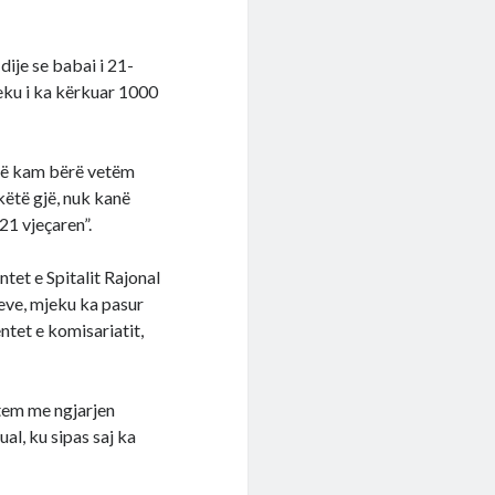
ije se babai i 21-
jeku i ka kërkuar 1000
Unë kam bërë vetëm
këtë gjë, nuk kanë
21 vjeçaren”.
tet e Spitalit Rajonal
eve, mjeku ka pasur
tet e komisariatit,
tem me ngjarjen
al, ku sipas saj ka