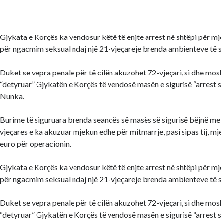
Gjykata e Korçës ka vendosur këtë të enjte arrest në shtëpi për mj
për ngacmim seksual ndaj një 21-vjeçareje brenda ambienteve të s
Duket se vepra penale për të cilën akuzohet 72-vjeçari, si dhe mosha
“detyruar” Gjykatën e Korçës të vendosë masën e sigurisë “arrest 
Nunka.
Burime të siguruara brenda seancës së masës së sigurisë bëjnë me d
vjeçares e ka akuzuar mjekun edhe për mitmarrje, pasi sipas tij, m
euro për operacionin.
Gjykata e Korçës ka vendosur këtë të enjte arrest në shtëpi për mj
për ngacmim seksual ndaj një 21-vjeçareje brenda ambienteve të s
Duket se vepra penale për të cilën akuzohet 72-vjeçari, si dhe mosha
“detyruar” Gjykatën e Korçës të vendosë masën e sigurisë “arrest 