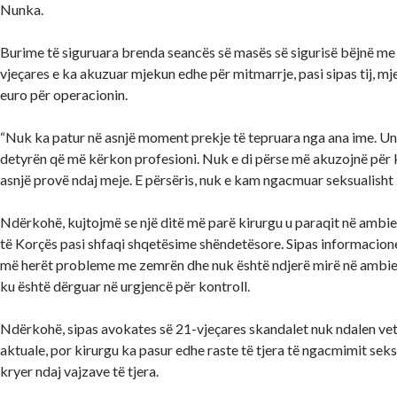
Nunka.
Burime të siguruara brenda seancës së masës së sigurisë bëjnë me d
vjeçares e ka akuzuar mjekun edhe për mitmarrje, pasi sipas tij, m
euro për operacionin.
“Nuk ka patur në asnjë moment prekje të tepruara nga ana ime. 
detyrën që më kërkon profesioni. Nuk e di përse më akuzojnë për 
asnjë provë ndaj meje. E përsëris, nuk e kam ngacmuar seksualisht 
Ndërkohë, kujtojmë se një ditë më parë kirurgu u paraqit në ambien
të Korçës pasi shfaqi shqetësime shëndetësore. Sipas informacion
më herët probleme me zemrën dhe nuk është ndjerë mirë në ambien
ku është dërguar në urgjencë për kontroll.
Ndërkohë, sipas avokates së 21-vjeçares skandalet nuk ndalen ve
aktuale, por kirurgu ka pasur edhe raste të tjera të ngacmimit seksu
kryer ndaj vajzave të tjera.