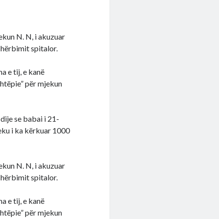
ekun N. N, i akuzuar
hërbimit spitalor.
 e tij, e kanë
shtëpie” për mjekun
ije se babai i 21-
jeku i ka kërkuar 1000
ekun N. N, i akuzuar
hërbimit spitalor.
 e tij, e kanë
shtëpie” për mjekun