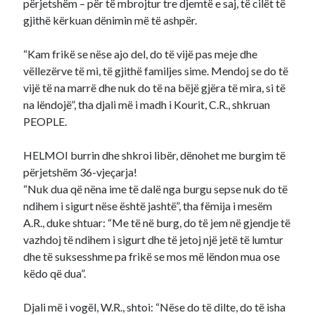
përjetshëm – për të mbrojtur tre djemtë e saj, të cilët të
gjithë kërkuan dënimin më të ashpër.
“Kam frikë se nëse ajo del, do të vijë pas meje dhe
vëllezërve të mi, të gjithë familjes sime. Mendoj se do të
vijë të na marrë dhe nuk do të na bëjë gjëra të mira, si të
na lëndojë”, tha djali më i madh i Kourit, C.R., shkruan
PEOPLE.
HELMOI burrin dhe shkroi libër, dënohet me burgim të
përjetshëm 36-vjeçarja!
“Nuk dua që nëna ime të dalë nga burgu sepse nuk do të
ndihem i sigurt nëse është jashtë”, tha fëmija i mesëm
A.R., duke shtuar: “Me të në burg, do të jem në gjendje të
vazhdoj të ndihem i sigurt dhe të jetoj një jetë të lumtur
dhe të suksesshme pa frikë se mos më lëndon mua ose
këdo që dua”.
Djali më i vogël, W.R., shtoi: “Nëse do të dilte, do të isha