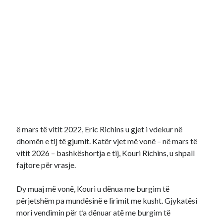
ë mars të vitit 2022, Eric Richins u gjet i vdekur në
dhomën e tij të gjumit. Katër vjet më vonë – në mars të
vitit 2026 – bashkëshortja e tij, Kouri Richins, u shpall
fajtore për vrasje.
Dy muaj më vonë, Kouri u dënua me burgim të
përjetshëm pa mundësinë e lirimit me kusht. Gjykatësi
mori vendimin për t’a dënuar atë me burgim të