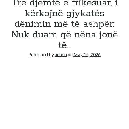
Tre djemtë e frikësuar, i
kërkojnë gjykatës
dënimin më të ashpër:
Nuk duam që nëna jonë
të…
Published by
admin
on
May 15, 2026