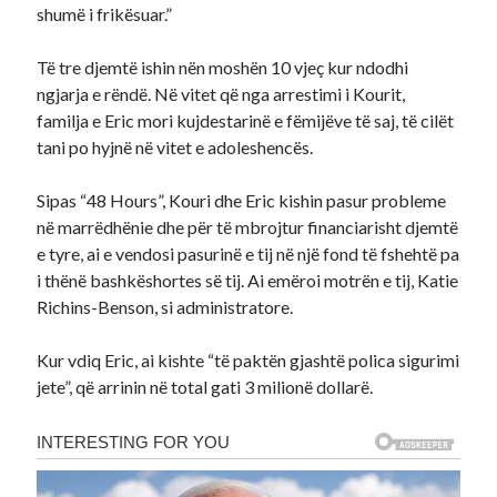
shumë i frikësuar.”
Të tre djemtë ishin nën moshën 10 vjeç kur ndodhi
ngjarja e rëndë. Në vitet që nga arrestimi i Kourit,
familja e Eric mori kujdestarinë e fëmijëve të saj, të cilët
tani po hyjnë në vitet e adoleshencës.
Sipas “48 Hours”, Kouri dhe Eric kishin pasur probleme
në marrëdhënie dhe për të mbrojtur financiarisht djemtë
e tyre, ai e vendosi pasurinë e tij në një fond të fshehtë pa
i thënë bashkëshortes së tij. Ai emëroi motrën e tij, Katie
Richins-Benson, si administratore.
Kur vdiq Eric, ai kishte “të paktën gjashtë polica sigurimi
jete”, që arrinin në total gati 3 milionë dollarë.