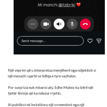
Një veprim që u interpretua menjëherë nga ndjekësit si
një mesazh i qartë se lidhja e tyre vazhdon.
Por surpriza nuk mbaroi aty. Edhe Mateo ka bërë një
tjetër lëvizje që ka ndezur rrjetin.
Ai publikoi në InstaStory një screenshot nga një