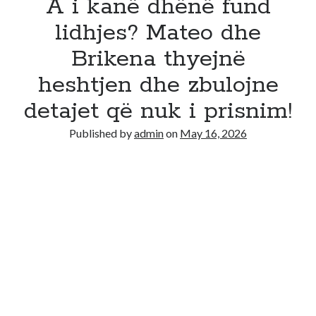
A i kanë dhënë fund
lidhjes? Mateo dhe
Brikena thyejnë
heshtjen dhe zbulojne
detajet që nuk i prisnim!
Published by
admin
on
May 16, 2026