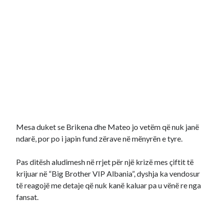
Mesa duket se Brikena dhe Mateo jo vetëm që nuk janë
ndarë, por po i japin fund zërave në mënyrën e tyre.
Pas ditësh aludimesh në rrjet për një krizë mes çiftit të
krijuar në “Big Brother VIP Albania”, dyshja ka vendosur
të reagojë me detaje që nuk kanë kaluar pa u vënë re nga
fansat.