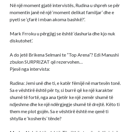
Në një moment gjatë intervistës, Rudina u shpreh se për
momentin janë në një ‘moment delikat familjar’ dhe e
pyeti se ‘çfarë i mban akoma bashkë?’.
Mark Frroku u përgjigj se është ‘dashuria dhe kjo nuk
diskutohet’.
A do jetë Brikena Selmani te “Top Arena”? Edi Manushi
zbulon SURPRIZAT që rezervohen…
Pjesë nga intervista:
Rudina: Jemi unë dhe ti, e katër fëmijë në martesën tonë.
Sa e vështirë është për ty, si burrë që ke një karakter
shumë të fortë, nga ana tjetër ke një zemër shumë të
ndjeshme dhe ke një ndërgjegje shumë të drejtë. Këto ti
them me plot gojën. Sa e vështirë është me qenë ti
shtylla e ‘kosherës’ tënde?