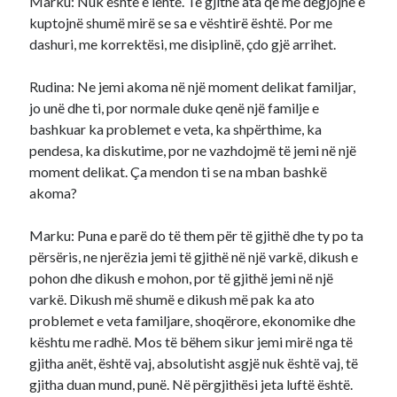
Marku: Nuk është e lehtë. Të gjithë ata që më dëgjojnë e
kuptojnë shumë mirë se sa e vështirë është. Por me
dashuri, me korrektësi, me disiplinë, çdo gjë arrihet.
Rudina: Ne jemi akoma në një moment delikat familjar,
jo unë dhe ti, por normale duke qenë një familje e
bashkuar ka problemet e veta, ka shpërthime, ka
pendesa, ka diskutime, por ne vazhdojmë të jemi në një
moment delikat. Ça mendon ti se na mban bashkë
akoma?
Marku: Puna e parë do të them për të gjithë dhe ty po ta
përsëris, ne njerëzia jemi të gjithë në një varkë, dikush e
pohon dhe dikush e mohon, por të gjithë jemi në një
varkë. Dikush më shumë e dikush më pak ka ato
problemet e veta familjare, shoqërore, ekonomike dhe
kështu me radhë. Mos të bëhem sikur jemi mirë nga të
gjitha anët, është vaj, absolutisht asgjë nuk është vaj, të
gjitha duan mund, punë. Në përgjithësi jeta luftë është.