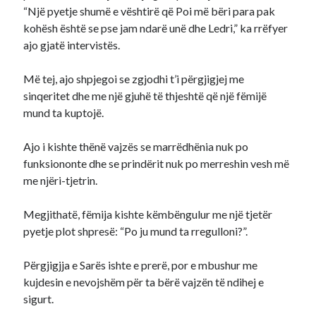
“Një pyetje shumë e vështirë që Poi më bëri para pak
kohësh është se pse jam ndarë unë dhe Ledri,” ka rrëfyer
ajo gjatë intervistës.
Më tej, ajo shpjegoi se zgjodhi t’i përgjigjej me
sinqeritet dhe me një gjuhë të thjeshtë që një fëmijë
mund ta kuptojë.
Ajo i kishte thënë vajzës se marrëdhënia nuk po
funksiononte dhe se prindërit nuk po merreshin vesh më
me njëri-tjetrin.
Megjithatë, fëmija kishte këmbëngulur me një tjetër
pyetje plot shpresë: “Po ju mund ta rregulloni?”.
Përgjigjja e Sarës ishte e prerë, por e mbushur me
kujdesin e nevojshëm për ta bërë vajzën të ndihej e
sigurt.