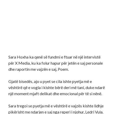
Sara Hoxha ka qenë së fundmi e ftuar në një intervistë
për X Media, ku ka folur hapur për jetën e saj personale
dhe raportin me vajzën e saj, Poem.
Gjatë bisedës, ajo u pyet se cila ishte pyetja më e
vështirë që e vogla i kishte bërë deri më tani, duke ndarë
një moment mjaft delikat dhe emocional për të si nënë.
Sara tregoi se pyetja më e vështirë e vajzës kishte lidhje
pikërisht me ndarjen e saj nga reperi i njohur, Ledri Vula.