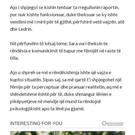
Ajo i shpjegoi se kishin tentuar ta rregullonin raportin,
por nuk kishte funksionuar, duke theksuar se ky ishte
vendimi më i mirë për të gjithë, përfshirë vetë vajzën, atë
dhe Ledrin.
Në përfundim të kësaj teme, Sara vuri theksin te
rëndësia e komunikimit të hapur me fëmijët në raste të
tilla.
Ajo u shpreh se më e rëndësishmja ishte që vajza e
kuptoi situatën. Sipas saj, sa më qartë t’i shpjegohet një
fëmije për ta perceptuar dhe pranuar realitetin, aq më e
shëndetshme është për të, duke shmangur lënien e
pikëpyetjeve në mendje që mund ta rëndojnë
psikologjikisht apo ta lënë pa gjumë.