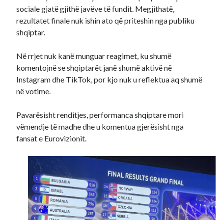
sociale gjatë gjithë javëve të fundit. Megjithatë,
rezultatet finale nuk ishin ato që priteshin nga publiku
shqiptar.
Në rrjet nuk kanë munguar reagimet, ku shumë
komentojnë se shqiptarët janë shumë aktivë në
Instagram dhe TikTok, por kjo nuk u reflektua aq shumë
në votime.
Pavarësisht renditjes, performanca shqiptare mori
vëmendje të madhe dhe u komentua gjerësisht nga
fansat e Eurovizionit.