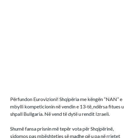
Përfundon Eurovizioni! Shqipëria me këngën “NAN” e
mbylli kompeticionin në vendin e 13-të, ndërsa fitues u
shpall Bullgaria. Në vend të dytë u rendit Izraeli.
Shumë fansa prisnin më tepër vota për Shqipërinë,
sidomos pas mbështetjes së madhe që u pa në rrjetet