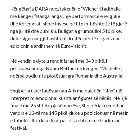
Këngëtarja DARA ndezi skenën e “Wiener Stadthalle”
me këngën “Bangaranga”, një performancë energjike
dhe koreografi shpërthyese që fitoi mbështetje të gjerë
nga juritë dhe publiku. Bullgaria grumbulloi 516 pikë,
duke siguruar gjithashtu të drejtën për të organizuar
edicionin e ardhshëm të Eurovisionit.
Në vendin e dytë u rendit Izraeli me 343 pikë, i
përfaqësuar nga Noam Bettan me këngën “Michelle”,
ndërsa podiumi u plotësua nga Rumania dhe Australia.
Shqipëria u përfaqësua nga Alis me baladën “Nân”, një
interpretim emocional kushtuar figurës së nënës. Në një
finale me 25 shtete pjesëmarrëse, Shqipëria u rendit në
vendin e 13-të me 145 pikë, duke u pozicionuar në mesin
e tabelës dhe duke lënë pas disa shtete me traditë në
festival.