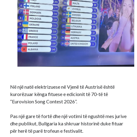
Në një natë elektrizuese në Vjenë të Austrisë është
kurorëzuar kënga fituese e edicionit të 70-të të
“Eurovision Song Contest 2026”.
Pas një gare të fortë dhe një votimi të ngushtë mes jurive
dhe publikut, Bullgaria ka shkruar historinë duke fituar
për herë të parë trofeun e festivalit.