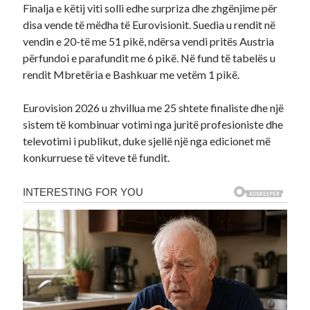
Finalja e këtij viti solli edhe surpriza dhe zhgënjime për
disa vende të mëdha të Eurovisionit. Suedia u rendit në
vendin e 20-të me 51 pikë, ndërsa vendi pritës Austria
përfundoi e parafundit me 6 pikë. Në fund të tabelës u
rendit Mbretëria e Bashkuar me vetëm 1 pikë.
Eurovision 2026 u zhvillua me 25 shtete finaliste dhe një
sistem të kombinuar votimi nga juritë profesioniste dhe
televotimi i publikut, duke sjellë një nga edicionet më
konkurruese të viteve të fundit.