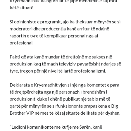
Kryemadhi nuk ka ngurruar të japë mendimin e saj mbi
këtë situatë.
Si opinioniste e programit, ajo ka theksuar mënyrën se si
moderatori dhe producentja kanë arritur të ndajnë
raportin e tyre të komplikuar personal nga ai
profesional.
Fakti që ata kanë mundur të drejtojnë me sukses një
produksion kaq të madh televiziv, pavarësisht ndarjes së
tyre, tregon për një nivel të lartë profesionalizmi.
Deklarata e Kryemadhit vjen si një nga komentet e para
të drejtpërdrejta nga një personazh i brendshëm i
produksionit, duke i dhënë publikut një tablo më të
qartë për mënyrën se si funksiononte prapaskena e Big
Brother VIP në mes të kësaj situate delikate për dyshen.
“Ledioni komunikonte me kufje me Sarën, kanë