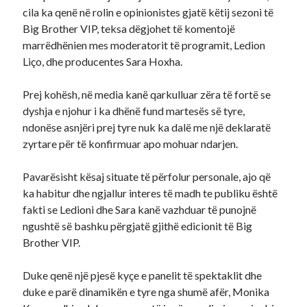
cila ka qenë në rolin e opinionistes gjatë këtij sezoni të
Big Brother VIP, teksa dëgjohet të komentojë
marrëdhënien mes moderatorit të programit, Ledion
Liço, dhe producentes Sara Hoxha.
Prej kohësh, në media kanë qarkulluar zëra të fortë se
dyshja e njohur i ka dhënë fund martesës së tyre,
ndonëse asnjëri prej tyre nuk ka dalë me një deklaratë
zyrtare për të konfirmuar apo mohuar ndarjen.
Pavarësisht kësaj situate të përfolur personale, ajo që
ka habitur dhe ngjallur interes të madh te publiku është
fakti se Ledioni dhe Sara kanë vazhduar të punojnë
ngushtë së bashku përgjatë gjithë edicionit të Big
Brother VIP.
Duke qenë një pjesë kyçe e panelit të spektaklit dhe
duke e parë dinamikën e tyre nga shumë afër, Monika