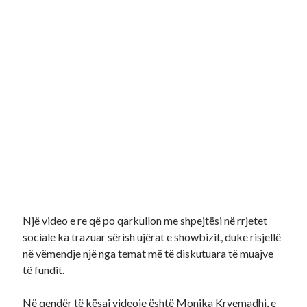
Një video e re që po qarkullon me shpejtësi në rrjetet
sociale ka trazuar sërish ujërat e showbizit, duke risjellë
në vëmendje një nga temat më të diskutuara të muajve
të fundit.
Në qendër të kësaj videoje është Monika Kryemadhi, e