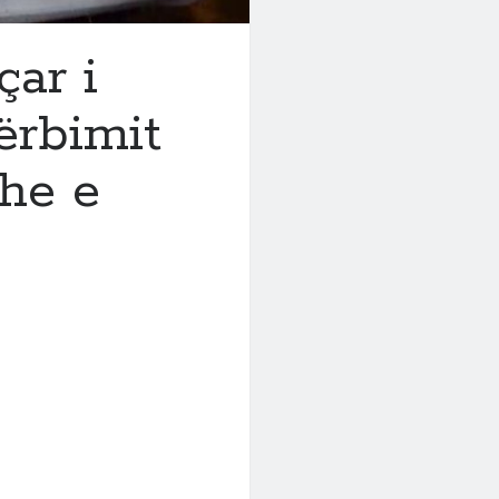
çar i
ërbimit
dhe e