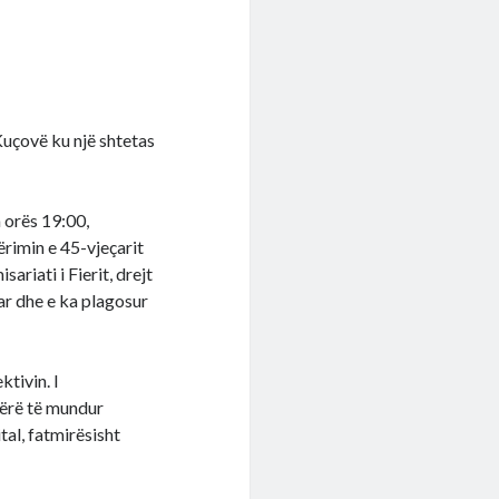
Kuçovë ku një shtetas
h orës 19:00,
ërimin e 45-vjeçarit
ariati i Fierit, drejt
ar dhe e ka plagosur
ktivin. I
bërë të mundur
tal, fatmirësisht