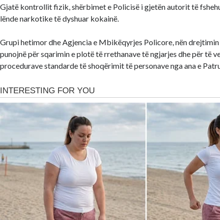
Gjatë kontrollit fizik, shërbimet e Policisë i gjetën autorit të fshehu
lënde narkotike të dyshuar kokainë.
Grupi hetimor dhe Agjencia e Mbikëqyrjes Policore, nën drejtimin
punojnë për sqarimin e plotë të rrethanave të ngjarjes dhe për të v
procedurave standarde të shoqërimit të personave nga ana e Patrul