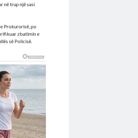
r në trup një sasi
 e Prokurorisë, po
erifikuar zbatimin e
lës së Policisë.