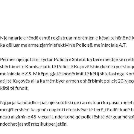
Një ngjarje e rëndë është regjistruar mbrëmjen e kësaj të hënë në 
ka qëlluar me armë zjarrin efektivin e Policisë, me ininciale A.T.
Përmes një njoftimi zyrtar Policia e Shtetit ka bërë me dije se rret
shërbimet e Komisariatit të Policisë Kuçovë ishin dukë kryer shoq
me ininciale Z.S. Mirëpo, gjatë shoqërimit të këtij shtetasi nga Komis
atij të Kuçovës ai ia ka rrëmbyer armën e shërbimit policit 20-vjeç
këtë të fundit.
Ngjarja ka ndodhur pas një konflikti që i arrestuari ka pasur me efe
menjëhershëm ka qenë reagimi i efektivëve të tjerë, të cilët kanë 
neutralizimin e 45-vjeçarit, ndërkohë që polici është dërguar në spi
ndodhet jashtë rrezikut për jetën.