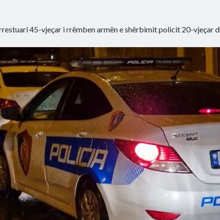
arrestuari 45-vjeçar i rrëmben armën e shërbimit policit 20-vjeçar d