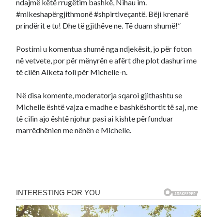
ndajmë këtë rrugëtim bashkë, Nihau im.
#mikeshapërgjithmonë #shpirtiveçantë. Bëji krenarë
prindërit e tu! Dhe të gjithëve ne. Të duam shumë!”
Postimi u komentua shumë nga ndjekësit, jo për foton
në vetvete, por për mënyrën e afërt dhe plot dashuri me
të cilën Alketa foli për Michelle-n.
Në disa komente, moderatorja sqaroi gjithashtu se
Michelle është vajza e madhe e bashkëshortit të saj, me
të cilin ajo është njohur pasi ai kishte përfunduar
marrëdhënien me nënën e Michelle.