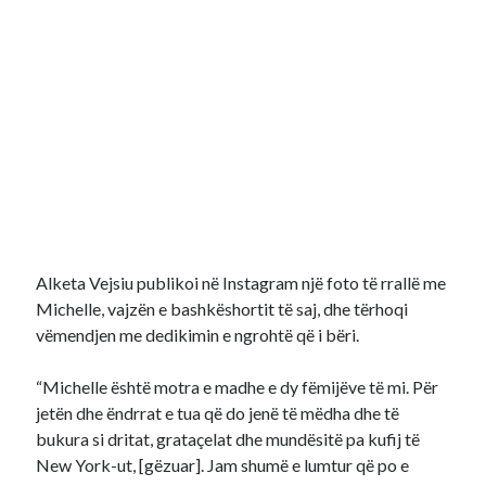
Alketa Vejsiu publikoi në Instagram një foto të rrallë me
Michelle, vajzën e bashkëshortit të saj, dhe tërhoqi
vëmendjen me dedikimin e ngrohtë që i bëri.
“Michelle është motra e madhe e dy fëmijëve të mi. Për
jetën dhe ëndrrat e tua që do jenë të mëdha dhe të
bukura si dritat, grataçelat dhe mundësitë pa kufij të
New York-ut, [gëzuar]. Jam shumë e lumtur që po e