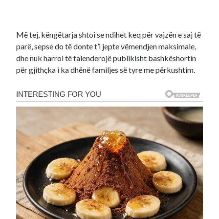
Më tej, këngëtarja shtoi se ndihet keq për vajzën e saj të
parë, sepse do të donte t’i jepte vëmendjen maksimale,
dhe nuk harroi të falenderojë publikisht bashkëshortin
për gjithçka i ka dhënë familjes së tyre me përkushtim.