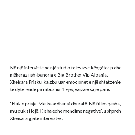
Në një intervistë në një studio televizve këngëtarja dhe
njëherazi ish-banorja e Big Brother Vip Albania,
Xheisara Frisku, ka zbuluar emocionet e një shtatzënie
të dytë, ende pa mbushur 1 vjeç vajza e saj e parë.
“Nuk e prisja. Më ka ardhur si dhuratë. Në fillim qesha,
m’u duk si lojë. Kisha edhe mendime negative”, u shpreh
Xheisara gjatë intervistës.