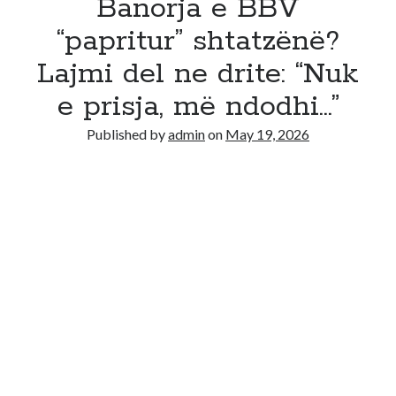
Banorja e BBV
“papritur” shtatzënë?
Lajmi del ne drite: “Nuk
e prisja, më ndodhi…”
Published by
admin
on
May 19, 2026