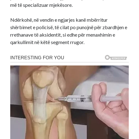
më të specializuar mjekësore.
Ndërkohë, në vendin e ngjarjes kanë mbërritur
shërbimet e policisë, të cilat po punojnë për zbardhjen e
rrethanave të aksidentit, si edhe për menaxhimin e
qarkullimit në këtë segment rrugor.