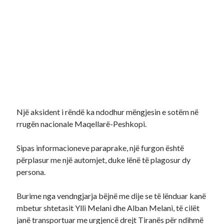
Një aksident i rëndë ka ndodhur mëngjesin e sotëm në
rrugën nacionale Maqellarë-Peshkopi.
Sipas informacioneve paraprake, një furgon është
përplasur me një automjet, duke lënë të plagosur dy
persona.
Burime nga vendngjarja bëjnë me dije se të lënduar kanë
mbetur shtetasit Ylli Melani dhe Alban Melani, të cilët
janë transportuar me urgjencë drejt Tiranës për ndihmë