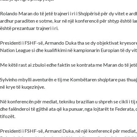
Rolando Maran do të jetë trajneri i ri i Shqipërisë për dy vitet e a
ardhur paraditen e sotme, kur në një konferencë për shtyp është lar
është prezantuar trajneri i ri.
Presidenti i FSHF-së, Armando Duka tha se dy objektivat kryesore 
Nation League si dhe kualifikimi në kampionarin Europian të dy vi
Me këtë rast ai zbuloi edhe faktin se kontrata me Maran do të jetë
Sylvinho mbylli aventurën e tij me Kombëtaren shqiptare pas thuaj
në krye të kuqezinjve.
Në konferencën për mediat, tekniku brazilian u shpreh se cikli i ti
dhe falënderoi të gjithë ata që ka punuar, nga lojtarët te Federat
tifozët.
Presidenti i FSHF-së, Armand Duka, në një konferencë për mediat,