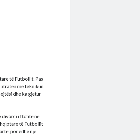
are të Futbollit. Pas
ontratën me teknikun
ejtësi dhe ka gjetur
divorci i ftohtë në
hqiptare të Futbollit
artë, por edhe një