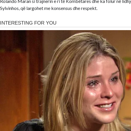
Rolando Maran si trajnerin e ri të Kombëtares dhe ka folur në lidhj
Sylvinhos, që largohet me konsensus dhe respekt.