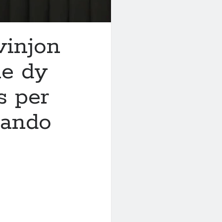
vinjon
he dy
s per
lando