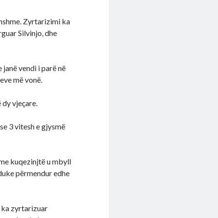
rdhshme. Zyrtarizimi ka
guar Silvinjo, dhe
janë vendi i parë në
teve më vonë.
 dy vjeçare.
se 3 vitesh e gjysmë
j me kuqezinjtë u mbyll
a, duke përmendur edhe
 ka zyrtarizuar