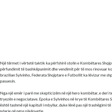
Një tërmet i vërtetë taktik ka përfshirë stolin e Kombëtares Shqipt
përfundimit të bashkëpunimit dhe vendimit për të mos rinovuar k
brazilian Sylvinho, Federata Shqiptare e Futbollit ka lëvizur me shp
pasuesin.
Nga një emër i parë me skepticizëm në një hero kombëtar, e deri te 
tryezën e negociatave. Epoka e Sylvinhos në krye të Kombëtares S
është tashmë një kapitull i mbyllur, duke lënë pas një trashëgimi të 
ndarje që ngre pikëpyetje.