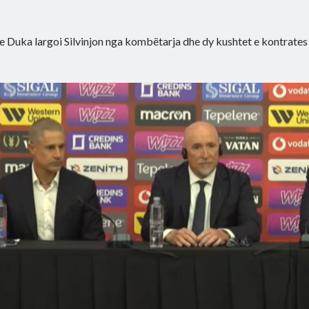
e Duka largoi Silvinjon nga kombëtarja dhe dy kushtet e kontrate