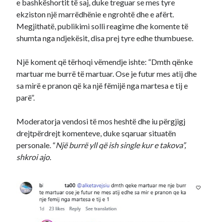
e bashkëshortit të saj, duke treguar se mes tyre
ekziston një marrëdhënie e ngrohtë dhe e afërt.
Megjithatë, publikimi solli reagime dhe komente të
shumta nga ndjekësit, disa prej tyre edhe thumbuese.
Një koment që tërhoqi vëmendje ishte: “Dmth qënke
martuar me burrë të martuar. Ose je futur mes atij dhe
sa mirë e pranon që ka një fëmijë nga martesa e tij e
parë”.
Moderatorja vendosi të mos heshtë dhe iu përgjigj
drejtpërdrejt komenteve, duke sqaruar situatën
personale. “
Një burrë yll që ish single kur e takova”,
shkroi ajo.