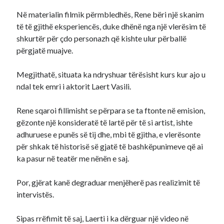
Në materialin filmik përmbledhës, Rene bëri një skanim
të të gjithë eksperiencës, duke dhënë nga një vlerësim të
shkurtër për çdo personazh që kishte ulur përballë
përgjatë muajve.
Megjithatë, situata ka ndryshuar tërësisht kurs kur ajo u
ndal tek emri i aktorit Laert Vasili.
Rene sqaroi fillimisht se përpara se ta ftonte në emision,
gëzonte një konsideratë të lartë për të si artist, ishte
adhuruese e punës së tij dhe, mbi të gjitha, e vlerësonte
për shkak të historisë së gjatë të bashkëpunimeve që ai
ka pasur në teatër me nënën e saj.
Por, gjërat kanë degraduar menjëherë pas realizimit të
intervistës.
Sipas rrëfimit të saj, Laerti i ka dërguar një video në