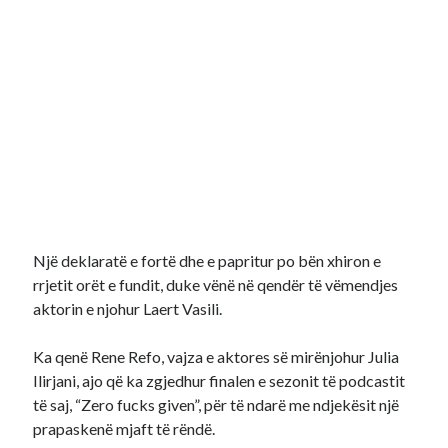
Një deklaratë e fortë dhe e papritur po bën xhiron e
rrjetit orët e fundit, duke vënë në qendër të vëmendjes
aktorin e njohur Laert Vasili.
Ka qenë Rene Refo, vajza e aktores së mirënjohur Julia
Ilirjani, ajo që ka zgjedhur finalen e sezonit të podcastit
të saj, “Zero fucks given”, për të ndarë me ndjekësit një
prapaskenë mjaft të rëndë.