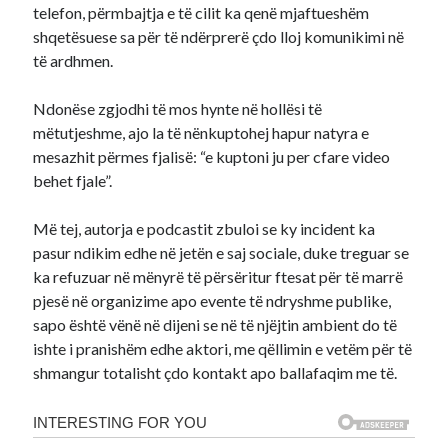
telefon, përmbajtja e të cilit ka qenë mjaftueshëm
shqetësuese sa për të ndërprerë çdo lloj komunikimi në
të ardhmen.
Ndonëse zgjodhi të mos hynte në hollësi të
mëtutjeshme, ajo la të nënkuptohej hapur natyra e
mesazhit përmes fjalisë: “e kuptoni ju per cfare video
behet fjale”.
Më tej, autorja e podcastit zbuloi se ky incident ka
pasur ndikim edhe në jetën e saj sociale, duke treguar se
ka refuzuar në mënyrë të përsëritur ftesat për të marrë
pjesë në organizime apo evente të ndryshme publike,
sapo është vënë në dijeni se në të njëjtin ambient do të
ishte i pranishëm edhe aktori, me qëllimin e vetëm për të
shmangur totalisht çdo kontakt apo ballafaqim me të.