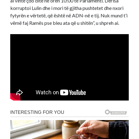
ai vinte çdo ditë në orën 10:00 te Parlamenti. Derisa
korruptoi Lulin dhe i mori të gjitha pushtetet dhe nxori
fytyrën e vërtetë, që është në ADN-në e tij. Nuk mund t’i
vëmë faj Ramës pse bleu ata që u shitën”, u shpreh ai.