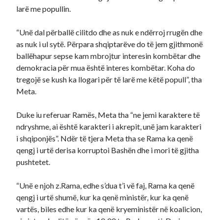
larë me popullin.
“Unë dal përballë cilitdo dhe as nuk e ndërroj rrugën dhe
as nuk i ul sytë. Përpara shqiptarëve do të jem gjithmonë
ballëhapur sepse kam mbrojtur interesin kombëtar dhe
demokracia për mua është interes kombëtar. Koha do
tregojë se kush ka llogari për të larë me këtë popull”, tha
Meta.
Duke iu referuar Ramës, Meta tha “ne jemi karaktere të
ndryshme, ai është karakteri i akrepit, unë jam karakteri
i shqiponjës”. Ndër të tjera Meta tha se Rama ka qenë
qengj i urtë derisa korruptoi Bashën dhe i mori të gjitha
pushtetet.
“Unë e njoh z.Rama, edhe s’dua t’i vë faj, Rama ka qenë
qengj i urtë shumë, kur ka qenë ministër, kur ka qenë
vartës, biles edhe kur ka qenë kryeministër në koalicion,