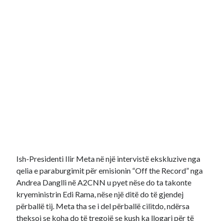
Ish-Presidenti Ilir Meta në një intervistë ekskluzive nga
qelia e paraburgimit për emisionin “Off the Record” nga
Andrea Danglli në A2CNN u pyet nëse do ta takonte
kryeministrin Edi Rama, nëse një ditë do të gjendej
përballë tij. Meta tha se i del përballë cilitdo, ndërsa
theksoi se koha do të tregojë se kush ka llogari për të