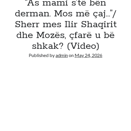
“As mami s’të bën
derman. Mos më çaj…”/
Sherr mes Ilir Shaqirit
dhe Mozës, çfarë u bë
shkak? (Video)
Published by
admin
on
May 24, 2026