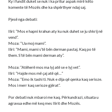
Ky i fundit duket se nuk i ka pritur aspak mirë këto
komente të Mozës dhe ka shpërthyer ndaj saj.
Pjesë nga debati:
Iliri: “Mos e hapni krahun aty ku nuk duhet se ju shkrij në
vend”.
Moza: “Ua moj mami”.
Iliri: “Mami, mami s’të bën derman pastaj. Kaq po të
them. S’të bën mami derman aty”.
Moza: “Atëherë mos ma lyj atë se e lyj vet”.
Iliri: “Hajde mos më çaj atë që…”
Moza: “Emo ik tashi ti. Nuk e dija që qenka kaq serioze.
Mos i merr kaq serioze gjërat”.
Por debati nuk mbaroi me kaq. Përkundrazi, situata u
agravua edhe më keq mes Ilirit dhe Mozës.