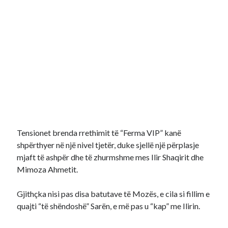
Tensionet brenda rrethimit të “Ferma VIP” kanë
shpërthyer në një nivel tjetër, duke sjellë një përplasje
mjaft të ashpër dhe të zhurmshme mes Ilir Shaqirit dhe
Mimoza Ahmetit.
Gjithçka nisi pas disa batutave të Mozës, e cila si fillim e
quajti “të shëndoshë” Sarën, e më pas u “kap” me Ilirin.