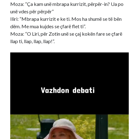
Moza: “Ça kam unë mbrapa kurrizit, përpër-in? Ua po
unë vdes për përpër”
Iliri: “Mbrapa kurrizit e ke ti. Mos ha shumë se të bën
dëm. Me mua kujdes se çfarë flet ti”.
Moza: “O Liri, për Zotin unë se çaj kokën fare se çfarë
llap ti, llap, llap, llap!”.
Video
Player