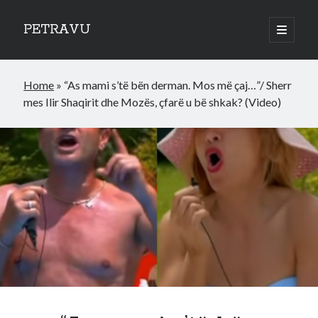
PETRAVU
open
primary
Sidebar
menu
Categories
Home
»
“As mami s’të bën derman. Mos më çaj…”/ Sherr
Bank
mes Ilir Shaqirit dhe Mozës, çfarë u bë shkak? (Video)
Credit Cards
Uncategorized
World