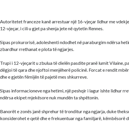
Autoritetet franceze kanë arrestuar një 16-vjeçar lidhur me vdekjen 
12-vjeçar, i cili u gjet pa shenja jete në qytetin Rennes.
Sipas prokurorisë, adoleshenti ndodhet në paraburgim ndërsa hetim
zbardhur rrethanat e plota të ngjarjes.
Trupi i 12-vjeçarit u zbulua të dielën pasdite pranë lumit Vilaine, p
dëgjoi të qara dhe njoftoi menjëherë policinë. Forcat e rendit mbë
dhe e gjetën fëmijën të pajetë mes shkurreve.
Sipas informacioneve nga hetimi, një peshqir i lagur ishte lidhur rre
ndërsa ekipet mjekësore nuk mundën ta shpëtonin.
Banorët e zonës janë shprehur të tronditur nga ngjarja, duke theksu
konsiderohet e qetë dhe e frekuentuar nga familjarë, këmbësorë d