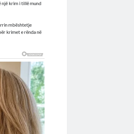
 një krim i tillë mund
arrin mbështetje
për krimet e rënda në