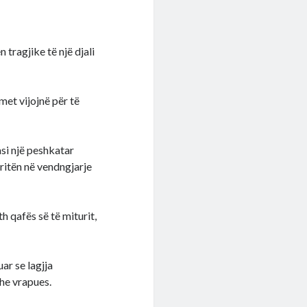
tragjike të një djali
et vijojnë për të
asi një peshkatar
rritën në vendngjarje
th qafës së të miturit,
ar se lagjja
he vrapues.