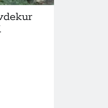
 vdekur
i