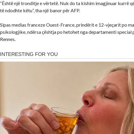
“Është një tronditje e vërtetë. Nuk do ta kishim imagjinuar kurrë që
të ndodhte këtu”, tha një banor për AFP.
Sipas medias franceze Ouest-France, prindërit e 12-vjeçarit po m
psikologjike, ndërsa çështja po hetohet nga departamenti special 
Rennes.