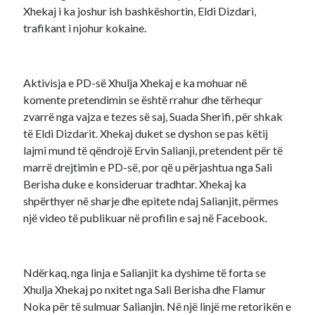
Xhekaj i ka joshur ish bashkëshortin, Eldi Dizdari,
trafikant i njohur kokaine.
Aktivisja e PD-së Xhulja Xhekaj e ka mohuar në
komente pretendimin se është rrahur dhe tërhequr
zvarrë nga vajza e tezes së saj, Suada Sherifi, për shkak
të Eldi Dizdarit. Xhekaj duket se dyshon se pas këtij
lajmi mund të qëndrojë Ervin Salianji, pretendent për të
marrë drejtimin e PD-së, por që u përjashtua nga Sali
Berisha duke e konsideruar tradhtar. Xhekaj ka
shpërthyer në sharje dhe epitete ndaj Salianjit, përmes
një video të publikuar në profilin e saj në Facebook.
Ndërkaq, nga linja e Salianjit ka dyshime të forta se
Xhulja Xhekaj po nxitet nga Sali Berisha dhe Flamur
Noka për të sulmuar Salianjin. Në një linjë me retorikën e