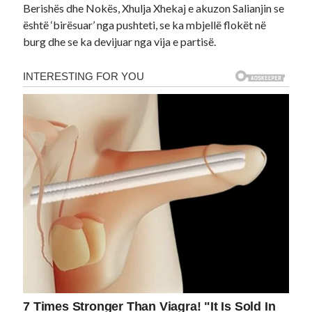
Berishës dhe Nokës, Xhulja Xhekaj e akuzon Salianjin se
është ‘birësuar’ nga pushteti, se ka mbjellë flokët në
burg dhe se ka devijuar nga vija e partisë.