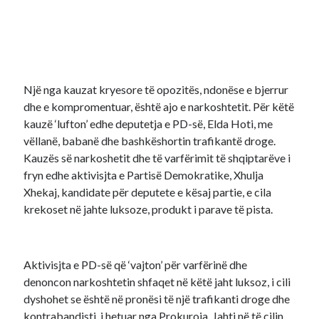
Një nga kauzat kryesore të opozitës, ndonëse e bjerrur
dhe e kompromentuar, është ajo e narkoshtetit. Për këtë
kauzë ‘lufton’ edhe deputetja e PD-së, Elda Hoti, me
vëllanë, babanë dhe bashkëshortin trafikantë droge.
Kauzës së narkoshetit dhe të varfërimit të shqiptarëve i
fryn edhe aktivisjta e Partisë Demokratike, Xhulja
Xhekaj, kandidate për deputete e kësaj partie, e cila
krekoset në jahte luksoze, produkt i parave të pista.
Aktivisjta e PD-së që ‘vajton’ për varfërinë dhe
denoncon narkoshtetin shfaqet në këtë jaht luksoz, i cili
dyshohet se është në pronësi të një trafikanti droge dhe
kontrabandisti, i hetuar nga Prokuroia. Jahti në të cilin