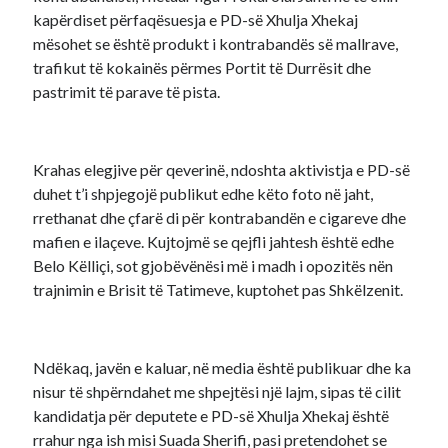
kapërdiset përfaqësuesja e PD-së Xhulja Xhekaj
mësohet se është produkt i kontrabandës së mallrave,
trafikut të kokainës përmes Portit të Durrësit dhe
pastrimit të parave të pista.
Krahas elegjive për qeverinë, ndoshta aktivistja e PD-së
duhet t’i shpjegojë publikut edhe këto foto në jaht,
rrethanat dhe çfarë di për kontrabandën e cigareve dhe
mafien e ilaçeve. Kujtojmë se qejfli jahtesh është edhe
Belo Këlliçi, sot gjobëvënësi më i madh i opozitës nën
trajnimin e Brisit të Tatimeve, kuptohet pas Shkëlzenit.
Ndëkaq, javën e kaluar, në media është publikuar dhe ka
nisur të shpërndahet me shpejtësi një lajm, sipas të cilit
kandidatja për deputete e PD-së Xhulja Xhekaj është
rrahur nga ish misi Suada Sherifi, pasi pretendohet se